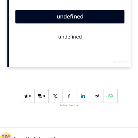
Bureaus
Campagnes
Carriere
Contentmarketing
Craft
Customer Experience
Data & Insights
Design
Digital transformation
Diversiteit
0
0
Effectiviteit
Advertentie
Gedragsverandering
Influencer marketing
Interne communicatie
Martech