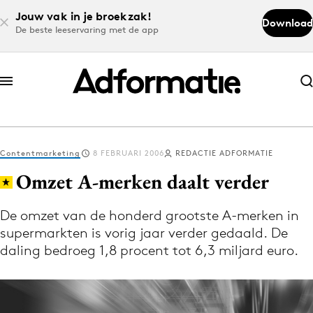
Jouw vak in je broekzak!
Download
De beste leeservaring met de app
Abonneer nu
Abonneer nu
Contentmarketing
8 FEBRUARI 2006
REDACTIE ADFORMATIE
Log in
Omzet A-merken daalt verder
De omzet van de honderd grootste A-merken in
Download de app
supermarkten is vorig jaar verder gedaald. De
Volg het laatste nieuws via de Adformatie
daling bedroeg 1,8 procent tot 6,3 miljard euro.
Nieuws app