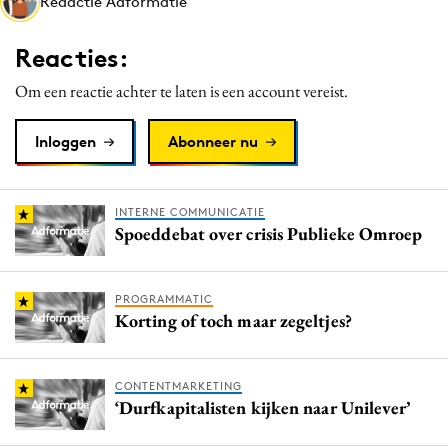
Redactie Adformatie
Media
Merkstrategie
Reacties:
PR
Om een reactie achter te laten is een account vereist.
Programmatic
Purpose Marketing
Inloggen
Abonneer nu
Reputatie & crisis
INTERNE COMMUNICATIE
Spoeddebat over crisis Publieke Omroep
PROGRAMMATIC
Korting of toch maar zegeltjes?
CONTENTMARKETING
‘Durfkapitalisten kijken naar Unilever’