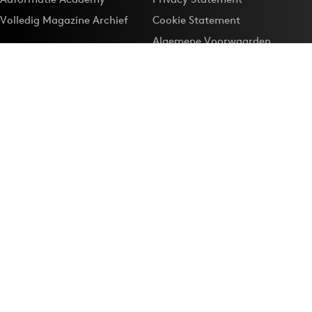
Volledig Magazine Archief
Cookie Statement
Algemene Voorwaarden
Onze app
Maak Adformatie.nl je
Google-favoriet
Privacyinstellingen
Download de
Adformatie Nieuws App