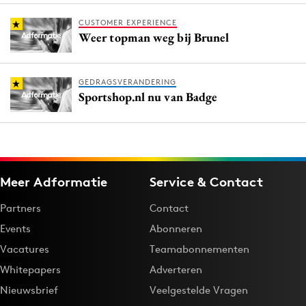
CUSTOMER EXPERIENCE
Weer topman weg bij Brunel
GEDRAGSVERANDERING
Sportshop.nl nu van Badge
Meer Adformatie
Service & Contact
Partners
Contact
Events
Abonneren
Vacatures
Teamabonnementen
Whitepapers
Adverteren
Nieuwsbrief
Veelgestelde Vragen