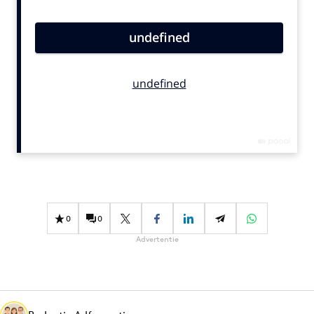
Bureaus
Campagnes
Carriere
Contentmarketing
Craft
Customer Experience
Data & Insights
Design
Digital transformation
Diversiteit
0
0
Effectiviteit
Advertentie
Gedragsverandering
Influencer marketing
Interne communicatie
Martech