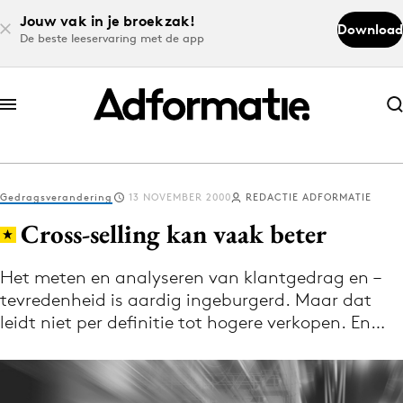
Jouw vak in je broekzak!
Download
De beste leeservaring met de app
Abonneer nu
Abonneer nu
Gedragsverandering
13 NOVEMBER 2000
REDACTIE ADFORMATIE
Log in
Cross-selling kan vaak beter
Het meten en analyseren van klantgedrag en –
Download de app
tevredenheid is aardig ingeburgerd. Maar dat
Volg het laatste nieuws via de Adformatie
leidt niet per definitie tot hogere verkopen. En…
Nieuws app