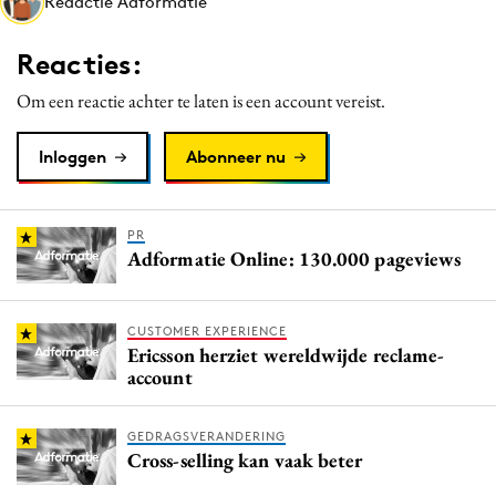
Redactie Adformatie
Media
Merkstrategie
Reacties:
PR
Om een reactie achter te laten is een account vereist.
Programmatic
Purpose Marketing
Inloggen
Abonneer nu
Reputatie & crisis
PR
Adformatie Online: 130.000 pageviews
CUSTOMER EXPERIENCE
Ericsson herziet wereldwijde reclame-
account
GEDRAGSVERANDERING
Cross-selling kan vaak beter