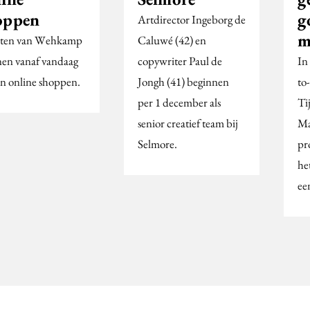
oppen
g
Artdirector Ingeborg de
m
ten van Wehkamp
Caluwé (42) en
en vanaf vandaag
copywriter Paul de
In
n online shoppen.
Jongh (41) beginnen
to
per 1 december als
Ti
senior creatief team bij
Ma
Selmore.
pr
he
ee