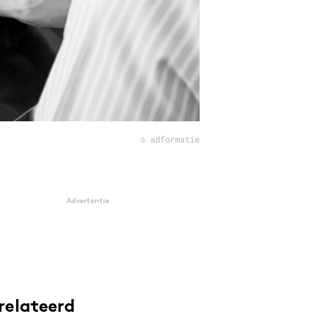
© adformatie
Advertentie
relateerd