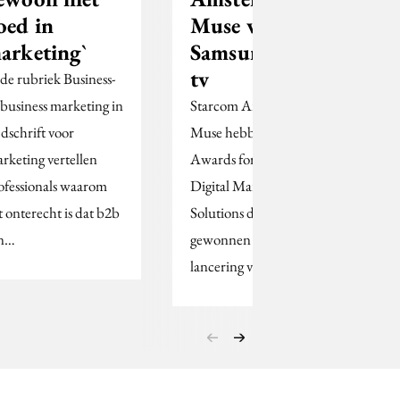
oed in
Muse voor
arketing`
Samsung 3D
tv
 de rubriek Business-
-business marketing in
Starcom Amsterdam en
jdschrift voor
Muse hebben bij de
rketing vertellen
Awards for Innovative
ofessionals waarom
Digital Marketing
t onterecht is dat b2b
Solutions de Grand Prix
n…
gewonnen voor de
lancering van de…