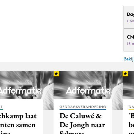
Da
1 o
CM
13 
Beki
FT
GEDRAGSVERANDERING
DA
hkamp laat
De Caluwé &
`
anten samen
De Jongh naar
b
line
Selmore
g