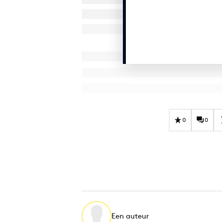
0
0
Een auteur