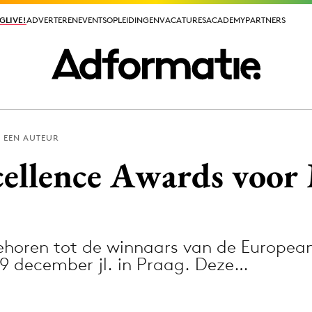
GLIVE!
GLIVE!
ADVERTEREN
ADVERTEREN
EVENTS
EVENTS
OPLEIDINGEN
OPLEIDINGEN
VACATURES
VACATURES
ACADEMY
ACADEMY
PARTNERS
PARTNERS
EEN AUTEUR
ieuws app
ellence Awards voor 
ehoren tot de winnaars van de Europea
Media
 9 december jl. in Praag. Deze…
ormation
Merkstrategie
PR