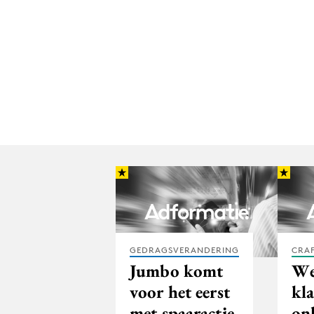
GEDRAGSVERANDERING
CRA
Jumbo komt
We
voor het eerst
kl
met spaaractie
on