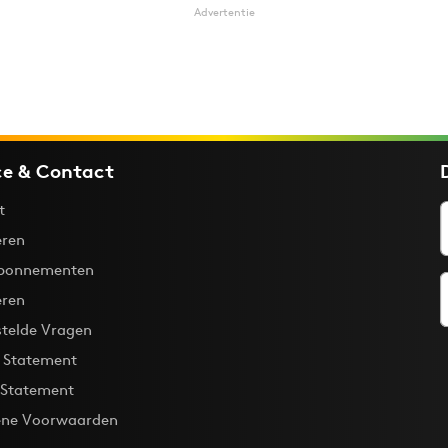
Advertentie
ce & Contact
t
ren
bonnementen
eren
stelde Vragen
y Statement
 Statement
ne Voorwaarden