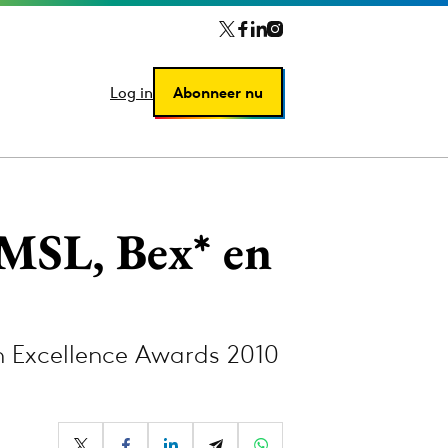
Log in
Log in
Abonneer nu
Abonneer nu
MSL, Bex* en
n Excellence Awards 2010