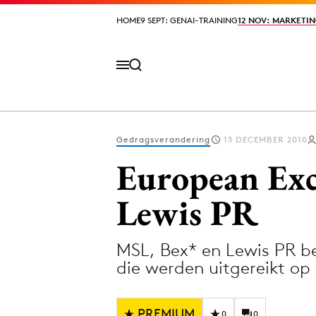
HOME
HOME
9 SEPT: GENAI-TRAINING
9 SEPT: GENAI-TRAINING
12 NOV: MARKETIN
12 NOV: MARKETIN
Gedragsverandering
13 DECEMBER 2010
Volg het laatste nieuws via de Adformatie N
European Exc
Lewis PR
Topics
MSL, Bex* en Lewis PR b
Artificial Intelligence
Design
die werden uitgereikt op
Bureaus
Digital transf
Campagnes
Diversiteit
PREMIUM
0
0