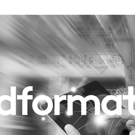
Programmatic
ering
Purpose Marketing
keting
Reputatie & crisis
nicatie