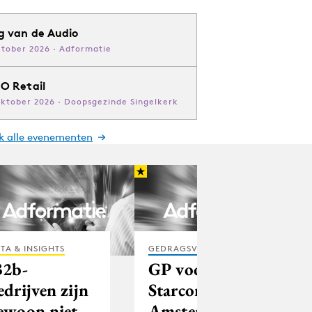
g van de Audio
ktober 2026 · Adformatie
O Retail
oktober 2026 · Doopsgezinde Singelkerk
jk alle evenementen
TA & INSIGHTS
GEDRAGSVERANDERING
B2b-
GP voor
edrijven zijn
Starcom
ewoon niet
Amsterdam en