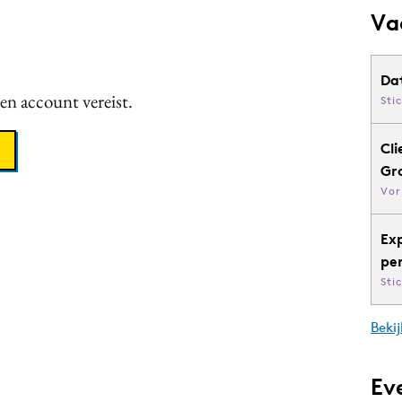
Va
Da
een account vereist.
Sti
Cli
Gr
Vor
Ex
pe
Sti
Bekij
Ev