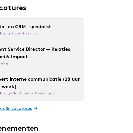
catures
ta- en CRM- specialist
chting Proefdiervrij
ent Service Director — Relaties,
oei & Impact
mVijf
pert interne communicatie (28 uur
r week)
chting CliniClowns Nederland
k alle vacatures
enementen