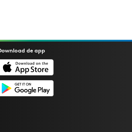
Download de
app