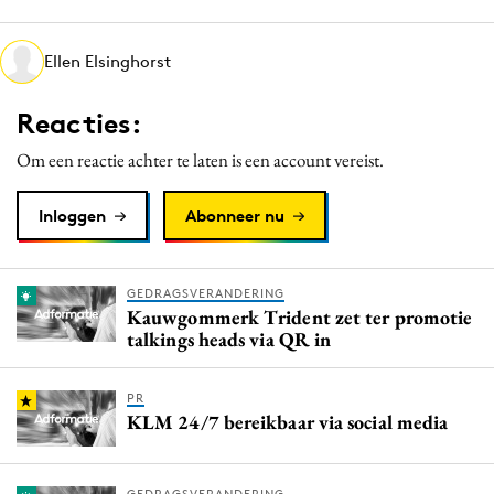
Media
Merkstrategie
Ellen Elsinghorst
PR
Reacties:
Programmatic
Purpose Marketing
Om een reactie achter te laten is een account vereist.
Reputatie & crisis
Inloggen
Abonneer nu
GEDRAGSVERANDERING
Kauwgommerk Trident zet ter promotie
talkings heads via QR in
PR
KLM 24/7 bereikbaar via social media