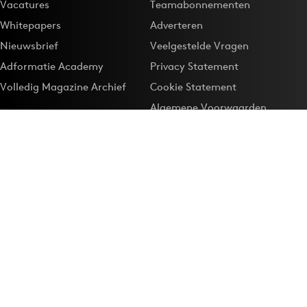
Vacatures
Teamabonnementen
Whitepapers
Adverteren
Nieuwsbrief
Veelgestelde Vragen
Adformatie Academy
Privacy Statement
Volledig Magazine Archief
Cookie Statement
Algemene Voorwaarden
Onze app
Maak Adformatie.nl je
Google-favoriet
Privacyinstellingen
Download de
Adformatie Nieuws App