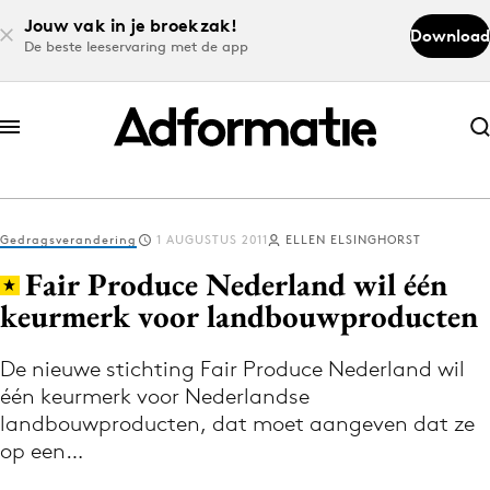
Jouw vak in je broekzak!
Download
De beste leeservaring met de app
Abonneer nu
Abonneer nu
Gedragsverandering
1 AUGUSTUS 2011
ELLEN ELSINGHORST
Log in
Fair Produce Nederland wil één
keurmerk voor landbouwproducten
Download de app
Volg het laatste nieuws via de Adformatie
De nieuwe stichting Fair Produce Nederland wil
één keurmerk voor Nederlandse
Nieuws app
landbouwproducten, dat moet aangeven dat ze
op een…