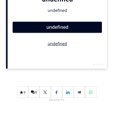
Bureaus
Campagnes
Carriere
Contentmarketing
Craft
Customer Experience
Data & Insights
Design
Digital transformation
Diversiteit
Effectiviteit
Gedragsverandering
0
0
Influencer marketing
Advertentie
Interne communicatie
Martech