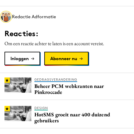
Media
Merkstrategie
Redactie Adformatie
PR
Reacties:
Programmatic
Purpose Marketing
Om een reactie achter te laten is een account vereist.
Reputatie & crisis
Inloggen
Abonneer nu
GEDRAGSVERANDERING
Beheer PCM webkranten naar
Pinkroccade
DESIGN
HotSMS groeit naar 400 duizend
gebruikers