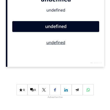
Bureaus
Campagnes
Carriere
Contentmarketing
Craft
Customer Experience
Data & Insights
Design
Digital transformation
Diversiteit
Effectiviteit
Gedragsverandering
0
0
Influencer marketing
Advertentie
Interne communicatie
Martech