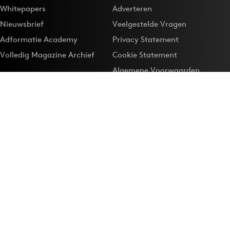
Whitepapers
Adverteren
Nieuwsbrief
Veelgestelde Vragen
Adformatie Academy
Privacy Statement
Volledig Magazine Archief
Cookie Statement
Algemene Voorwaarden
Onze app
Maak Adformatie.nl je
Google-favoriet
Privacyinstellingen
Download de
Adformatie Nieuws App