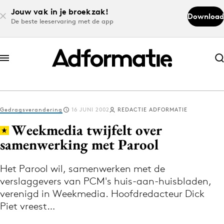
Jouw vak in je broekzak!
Download
De beste leeservaring met de app
Abonneer nu
Abonneer nu
Gedragsverandering
16 JUNI 2002
REDACTIE ADFORMATIE
Log in
Weekmedia twijfelt over
samenwerking met Parool
Download de app
Volg het laatste nieuws via de Adformatie
Het Parool wil, samenwerken met de
verslaggevers van PCM's huis-aan-huisbladen,
Nieuws app
verenigd in Weekmedia. Hoofdredacteur Dick
Piet vreest…