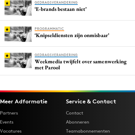
GEDRAGSVERANDERING
‘E-brands bestaan niet’
PROGRAMMATIC
‘Knipseldiensten zijn onmisbaar’
GEDRAGSVERANDERING
Weekmedia twijfelt over samenwerking
met Parool
Meer Adformatie
Service & Contact
Partners
Contact
Events
Abonneren
Vacatures
Teamabonnementen