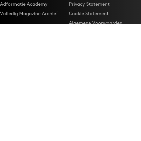
Adformatie Academy
Privacy Statement
Volledig Magazine Archief
Cookie Statement
Algemene Voorwaarden
Onze app
Maak Adformatie.nl je
Google-favoriet
Privacyinstellingen
Download de
Adformatie Nieuws App