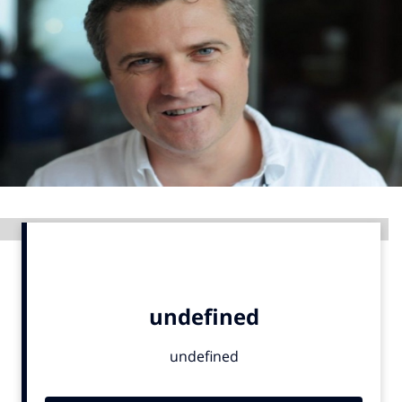
Menu
Home
9 sept: GenAI-training
12 nov: MarketingLive!
Adverteren
Events
Advertentie
Opleidingen
Vacatures
Academy
Partners
Topics
Artificial Intelligence