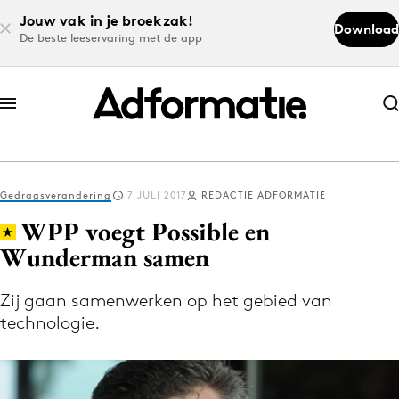
Jouw vak in je broekzak!
Download
De beste leeservaring met de app
Abonneer nu
Abonneer nu
Gedragsverandering
7 JULI 2017
REDACTIE ADFORMATIE
Log in
WPP voegt Possible en
Wunderman samen
Download de app
Volg het laatste nieuws via de Adformatie
Zij gaan samenwerken op het gebied van
technologie.
Nieuws app