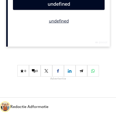
Bureaus
Campagnes
Carriere
Contentmarketing
Craft
Customer Experience
Data & Insights
Design
Digital transformation
0
0
Diversiteit
Advertentie
Effectiviteit
Gedragsverandering
Influencer marketing
Interne communicatie
Redactie Adformatie
Martech