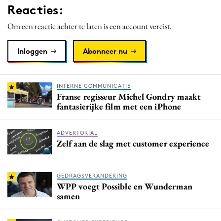
Reacties:
Media
Merkstrategie
Om een reactie achter te laten is een account vereist.
PR
Inloggen
Abonneer nu
Programmatic
Purpose Marketing
Reputatie & crisis
INTERNE COMMUNICATIE
Franse regisseur Michel Gondry maakt
fantasierijke film met een iPhone
ADVERTORIAL
Zelf aan de slag met customer experience
GEDRAGSVERANDERING
WPP voegt Possible en Wunderman
samen