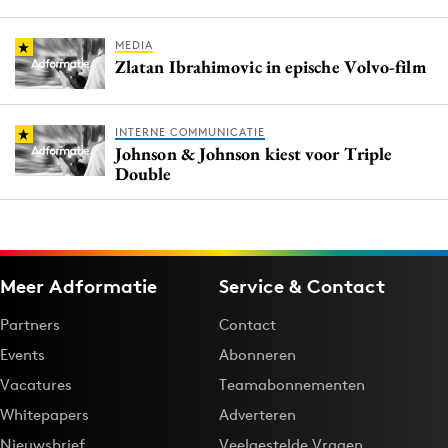
MEDIA
Zlatan Ibrahimovic in epische Volvo-film
INTERNE COMMUNICATIE
Johnson & Johnson kiest voor Triple
Double
Meer Adformatie
Service & Contact
Partners
Contact
Events
Abonneren
Vacatures
Teamabonnementen
Whitepapers
Adverteren
Nieuwsbrief
Veelgestelde Vragen