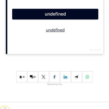
Bureaus
Campagnes
Carriere
Contentmarketing
Craft
Customer Experience
Data & Insights
Design
Digital transformation
Diversiteit
0
0
Effectiviteit
Advertentie
Gedragsverandering
Influencer marketing
Interne communicatie
Martech