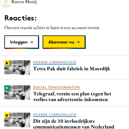
Rocco Mooij
Media
Merkstrategie
Reacties:
PR
Om een reactie achter te laten is een account vereist.
Programmatic
Purpose Marketing
Inloggen
Abonneer nu
Reputatie & crisis
INTERNE COMMUNICATIE
Tetra Pak sluit fabriek in Moerdijk
DIGITAL TRANSFORMATION
Telegraaf, verzin een plan tegen het
verlies van advertentie-inkomsten
INTERNE COMMUNICATIE
Dit zijn de 10 invloedrijkste
communicatiemensen van Nederland