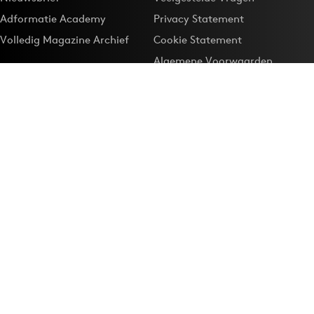
Adformatie Academy
Privacy Statement
Volledig Magazine Archief
Cookie Statement
Algemene Voorwaarden
Onze app
Maak Adformatie.nl je
Google-favoriet
Privacyinstellingen
Download de
Adformatie Nieuws App