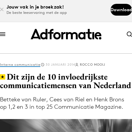
Jouw vak in je broekzak!
Download
De beste leeservaring met de app
Abonneer nu
Abonneer nu
Interne communicatie
30 JANUARI 2014
ROCCO MOOIJ
Log in
Dit zijn de 10 invloedrijkste
communicatiemensen van Nederland
Download de app
Volg het laatste nieuws via de Adformatie
Betteke van Ruler, Cees van Riel en Henk Brons
op 1,2 en 3 in top 25 Communicatie Magazine.
Nieuws app