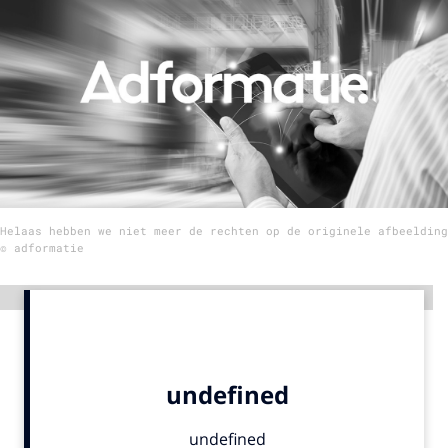
Menu
Home
9 sept: GenAI-training
12 nov: MarketingLive!
Adverteren
Helaas hebben we niet meer de rechten op de originele afbeelding
Events
© adformatie
Opleidingen
Vacatures
Advertentie
Academy
Partners
Topics
Artificial Intelligence