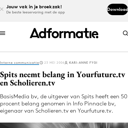
Jouw vak in je broekzak!
Download
De beste leeservaring met de app
Abonneer nu
Abonneer nu
Interne communicatie
23 MEI 2006
KARI-ANNE FYGI
Log in
Spits neemt belang in Yourfuture.tv
en Scholieren.tv
Download de app
Volg het laatste nieuws via de Adformatie
BasisMedia bv, de uitgever van Spits heeft een 50
procent belang genomen in Info Pinnacle bv,
Nieuws app
eigenaar van Scholieren.tv en Yourfuture.tv.