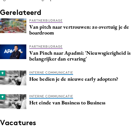
Media
Gerelateerd
Merkstrategie
PARTNERBIJDRAGE
PR
Van pitch naar vertrouwen: zo overtuig je de
boardroom
Programmatic
Purpose Marketing
PARTNERBIJDRAGE
Reputatie & crisis
Van Pinch naar Apadmi: 'Nieuwsgierigheid is
belangrijker dan ervaring'
INTERNE COMMUNICATIE
Hoe bedien je de nieuwe early adopters?
INTERNE COMMUNICATIE
Het einde van Business to Business
Vacatures