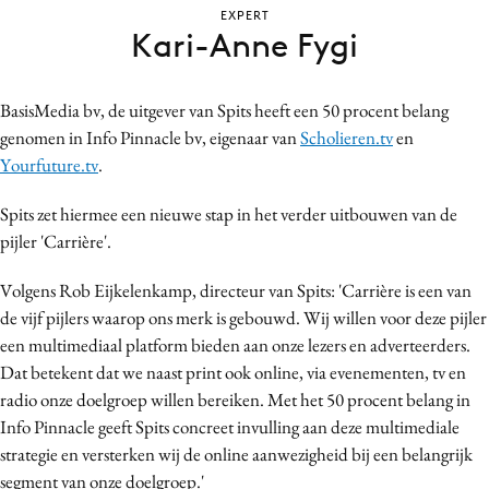
EXPERT
Bureaus
Kari-Anne Fygi
Campagnes
Carriere
BasisMedia bv, de uitgever van Spits heeft een 50 procent belang
Contentmarketing
genomen in Info Pinnacle bv, eigenaar van
Scholieren.tv
en
Craft
Yourfuture.tv
.
Customer Experience
Spits zet hiermee een nieuwe stap in het verder uitbouwen van de
Data & Insights
pijler 'Carrière'.
Design
Digital transformation
Volgens Rob Eijkelenkamp, directeur van Spits: 'Carrière is een van
Diversiteit
de vijf pijlers waarop ons merk is gebouwd. Wij willen voor deze pijler
een multimediaal platform bieden aan onze lezers en adverteerders.
Effectiviteit
Dat betekent dat we naast print ook online, via evenementen, tv en
Gedragsverandering
radio onze doelgroep willen bereiken. Met het 50 procent belang in
Influencer marketing
Info Pinnacle geeft Spits concreet invulling aan deze multimediale
Interne communicatie
strategie en versterken wij de online aanwezigheid bij een belangrijk
Martech
segment van onze doelgroep.'