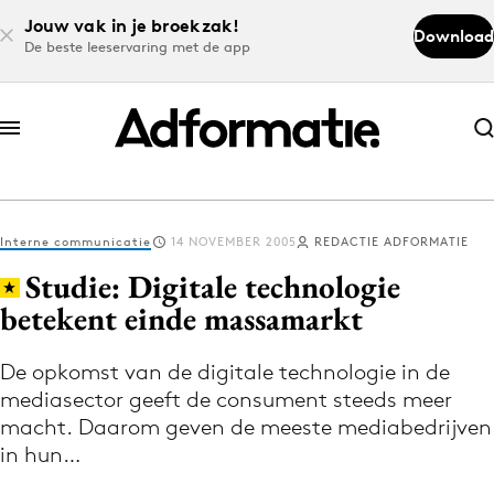
Jouw vak in je broekzak!
Download
De beste leeservaring met de app
Abonneer nu
Abonneer nu
Interne communicatie
14 NOVEMBER 2005
REDACTIE ADFORMATIE
Log in
Studie: Digitale technologie
betekent einde massamarkt
Download de app
Volg het laatste nieuws via de Adformatie
De opkomst van de digitale technologie in de
mediasector geeft de consument steeds meer
Nieuws app
macht. Daarom geven de meeste mediabedrijven
in hun…