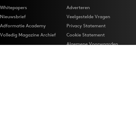
Whitepapers
Adverteren
Nieuwsbrief
Veelgestelde Vragen
Adformatie Academy
Privacy Statement
Volledig Magazine Archief
Cookie Statement
Algemene Voorwaarden
Onze app
Maak Adformatie.nl je
Google-favoriet
Privacyinstellingen
Download de
Adformatie Nieuws App