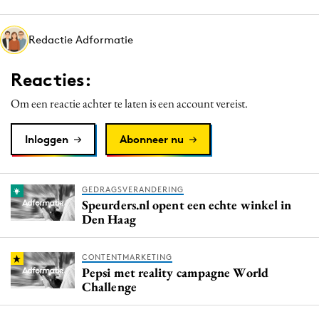
Media
Merkstrategie
Redactie Adformatie
PR
Reacties:
Programmatic
Purpose Marketing
Om een reactie achter te laten is een account vereist.
Reputatie & crisis
Inloggen
Abonneer nu
GEDRAGSVERANDERING
Speurders.nl opent een echte winkel in
Den Haag
CONTENTMARKETING
Pepsi met reality campagne World
Challenge