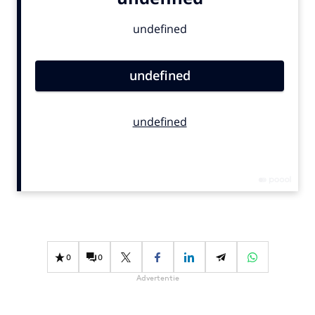
Bureaus
Campagnes
Carriere
Contentmarketing
Craft
Customer Experience
Data & Insights
Design
Digital transformation
Diversiteit
Effectiviteit
Gedragsverandering
0
0
Influencer marketing
Advertentie
Interne communicatie
Martech