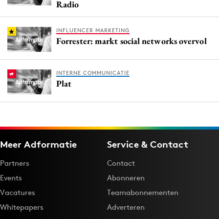
Radio
INFLUENCER MARKETING
Forrester: markt social networks overvol
INTERNE COMMUNICATIE
Plat
Meer Adformatie
Service & Contact
Partners
Contact
Events
Abonneren
Vacatures
Teamabonnementen
Whitepapers
Adverteren