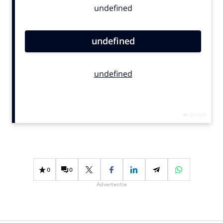
Bureaus
Campagnes
Carriere
Contentmarketing
Craft
Customer Experience
Data & Insights
Design
Digital transformation
Diversiteit
Effectiviteit
0
0
Gedragsverandering
Advertentie
Influencer marketing
Interne communicatie
Martech