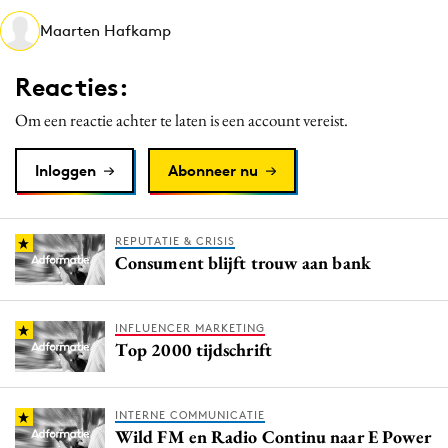
Media
Maarten Hafkamp
Merkstrategie
Reacties:
PR
Programmatic
Om een reactie achter te laten is een account vereist.
Purpose Marketing
Inloggen
Abonneer nu
Reputatie & crisis
REPUTATIE & CRISIS
Consument blijft trouw aan bank
INFLUENCER MARKETING
Top 2000 tijdschrift
INTERNE COMMUNICATIE
Wild FM en Radio Continu naar E Power