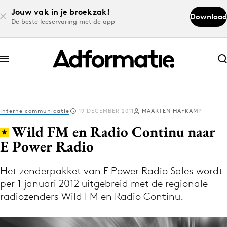
Jouw vak in je broekzak!
Download
De beste leeservaring met de app
Abonneer nu
Abonneer nu
Interne communicatie
19 DECEMBER 2011
MAARTEN HAFKAMP
Log in
Wild FM en Radio Continu naar
E Power Radio
Download de app
Volg het laatste nieuws via de Adformatie
Het zenderpakket van E Power Radio Sales wordt
per 1 januari 2012 uitgebreid met de regionale
Nieuws app
radiozenders Wild FM en Radio Continu.