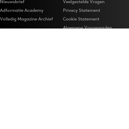
Nieuwsbrief
Veelgestelde Vragen
Adformatie Academy
Privacy Statement
Volledig Magazine Archief
Cookie Statement
Algemene Voorwaarden
Onze app
Maak Adformatie.nl je
Google-favoriet
Privacyinstellingen
Download de
Adformatie Nieuws App