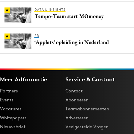
DATA & INSIGHTS
Tempo-Team start MOmoney
PR
‘Applets’ opleiding in Nederland
Meer Adformatie
Service & Contact
Partners
Contact
Events
Abonneren
Vacatures
Teamabonnementen
Whitepapers
Adverteren
Nieuwsbrief
Veelgestelde Vragen