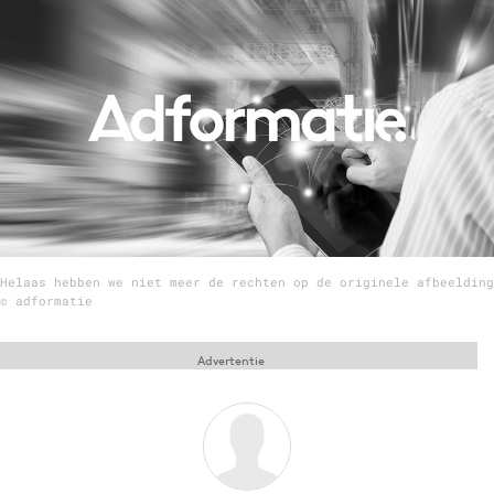
Menu
Home
9 sept: GenAI-training
12 nov: MarketingLive!
Adverteren
Events
Helaas hebben we niet meer de rechten op de originele afbeelding
Opleidingen
© adformatie
Vacatures
Academy
Advertentie
Partners
Topics
Artificial Intelligence