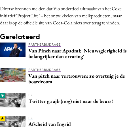
Diverse bronnen melden dat Vio onderdeel uitmaakt van het Coke-
initiatief ‘Project Life’ – het ontwikkelen van melkproducten, maar
daar is op de officiële site van Coca-Cola niets over terug te vinden.
Gerelateerd
PARTNERBIJDRAGE
Van Pinch naar Apadmi: 'Nieuwsgierigheid is
belangrijker dan ervaring'
PARTNERBIJDRAGE
Van pitch naar vertrouwen: zo overtuig je de
boardroom
PR
Twitter ga ajb (nog) niet naar de beurs!
PR
Afscheid van Ingrid