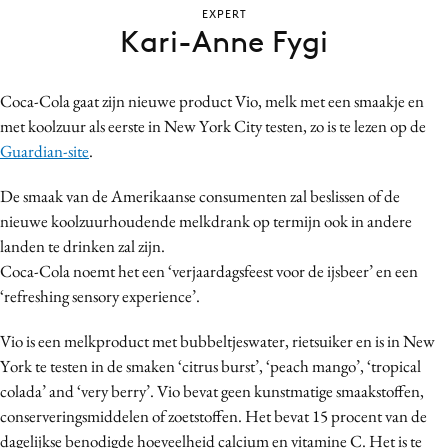
EXPERT
Bureaus
Kari-Anne Fygi
Campagnes
Carriere
Coca-Cola gaat zijn nieuwe product Vio, melk met een smaakje en
Contentmarketing
met koolzuur als eerste in New York City testen, zo is te lezen op de
Craft
Guardian-site
.
Customer Experience
De smaak van de Amerikaanse consumenten zal beslissen of de
Data & Insights
nieuwe koolzuurhoudende melkdrank op termijn ook in andere
Design
landen te drinken zal zijn.
Digital transformation
Coca-Cola noemt het een ‘verjaardagsfeest voor de ijsbeer’ en een
Diversiteit
‘refreshing sensory experience’.
Effectiviteit
Vio is een melkproduct met bubbeltjeswater, rietsuiker en is in New
Gedragsverandering
York te testen in de smaken ‘citrus burst’, ‘peach mango’, ‘tropical
Influencer marketing
colada’ and ‘very berry’. Vio bevat geen kunstmatige smaakstoffen,
Interne communicatie
conserveringsmiddelen of zoetstoffen. Het bevat 15 procent van de
Martech
dagelijkse benodigde hoeveelheid calcium en vitamine C. Het is te