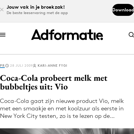
Jouw vak in je broekzak!
Download
De beste leeservaring met de app
Abonneer nu
Abonneer nu
PR
28 JULI 2009
KARI-ANNE FYGI
Log in
Coca-Cola probeert melk met
bubbeltjes uit: Vio
Download de app
Volg het laatste nieuws via de Adformatie
Coca-Cola gaat zijn nieuwe product Vio, melk
met een smaakje en met koolzuur als eerste in
Nieuws app
New York City testen, zo is te lezen op de…