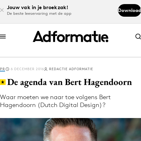
Jouw vak in je broekzak!
Download
De beste leeservaring met de app
Abonneer nu
Abonneer nu
PR
6 DECEMBER 2016
REDACTIE ADFORMATIE
Log in
De agenda van Bert Hagendoorn
Waar moeten we naar toe volgens Bert
Download de app
Hagendoorn (Dutch Digital Design)?
Volg het laatste nieuws via de Adformatie
Nieuws app