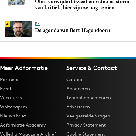
Ohra verwijdert tweet en video na storm
van kritiek, hier zijn ze nog te zien
PR
De agenda van Bert Hagendoorn
Meer Adformatie
Service & Contact
Partners
Contact
Events
Abonneren
Vacatures
Teamabonnementen
Whitepapers
Adverteren
Nieuwsbrief
Veelgestelde Vragen
Adformatie Academy
Privacy Statement
Volledig Magazine Archief
Cookie Statement