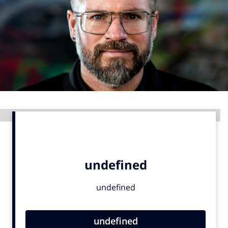
Menu
Home
9 sept: GenAI-training
12 nov: MarketingLive!
Adverteren
Advertentie
Events
Opleidingen
Vacatures
Academy
Partners
Topics
Artificial Intelligence