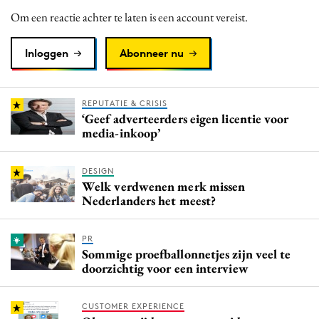
Media
Om een reactie achter te laten is een account vereist.
Merkstrategie
Inloggen
Abonneer nu
PR
Programmatic
Purpose Marketing
REPUTATIE & CRISIS
‘Geef adverteerders eigen ­licentie voor
Reputatie & crisis
media-­inkoop’
DESIGN
Welk verdwenen merk missen
Nederlanders het meest?
PR
Sommige proefballonnetjes zijn veel te
doorzichtig voor een interview
CUSTOMER EXPERIENCE