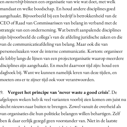
en
ownership
binnen een organisatie van wie wat doet, met welk
mandaat en welke boodschap. En houd andere disciplines goed
aangehaakt. Bijvoorbeeld bij een bedrijf is betrokkenheid van de
CEO of Raad van Commissarissen van belang in verband met de
strategie van een onderneming. Wat betreft aanpalende disciplines
zijn bijvoorbeeld de collega’s van de afdeling juridische zaken en die
van de communicatieafdeling van belang. Maar ook die van
personeelszaken voor de interne communicatie. Kortom: organiseer
de lobby langs de lijnen van een projectorganisatie waarop meerdere
disciplines zijn aangehaakt. En mocht daarvoor tijd zijn: houd een
dagboek bij. Want we kunnen namelijk leren van deze tijden, en
moeten ons er te zijner tijd ook voor verantwoorden.
9.
Vergeet het principe van ‘never waste a good crisis’
. De
afgelopen weken heb ik veel varianten voorbij zien komen om juist nu
slecht nieuws naar buiten te brengen. Zowel vanuit de overheid als
van organisaties die hun politieke belangen willen behartigen. Zelf
ben ik daar eerlijk gezegd geen voorstander van. Niet in de laatste