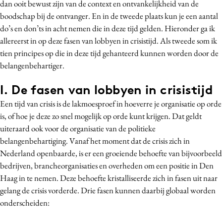
dan ooit bewust zijn van de context en ontvankelijkheid van de
Media
boodschap bij de ontvanger. En in de tweede plaats kun je een aantal
Merkstrategie
do’s en don’ts in acht nemen die in deze tijd gelden. Hieronder ga ik
allereerst in op deze fasen van lobbyen in crisistijd. Als tweede som ik
PR
tien principes op die in deze tijd gehanteerd kunnen worden door de
Programmatic
belangenbehartiger.
Purpose Marketing
Reputatie & crisis
I. De fasen van lobbyen in crisistijd
Een tijd van crisis is de lakmoesproef in hoeverre je organisatie op orde
is, of hoe je deze zo snel mogelijk op orde kunt krijgen. Dat geldt
uiteraard ook voor de organisatie van de politieke
belangenbehartiging. Vanaf het moment dat de crisis zich in
Nederland openbaarde, is er een groeiende behoefte van bijvoorbeeld
bedrijven, brancheorganisaties en overheden om een positie in Den
Haag in te nemen. Deze behoefte kristalliseerde zich in fasen uit naar
gelang de crisis vorderde. Drie fasen kunnen daarbij globaal worden
onderscheiden: