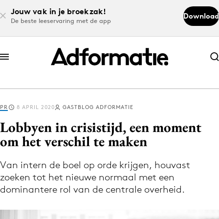
Jouw vak in je broekzak!
Download
De beste leeservaring met de app
Abonneer nu
Abonneer nu
PR
8 APRIL 2020
GASTBLOG ADFORMATIE
Log in
Lobbyen in crisistijd, een moment
om het verschil te maken
Download de app
Volg het laatste nieuws via de Adformatie
Van intern de boel op orde krijgen, houvast
zoeken tot het nieuwe normaal met een
Nieuws app
dominantere rol van de centrale overheid.