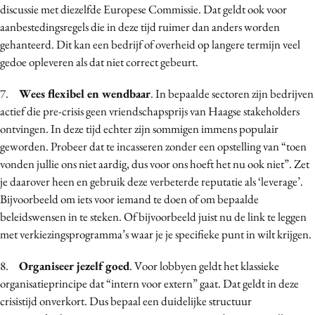
discussie met diezelfde Europese Commissie. Dat geldt ook voor
aanbestedingsregels die in deze tijd ruimer dan anders worden
gehanteerd. Dit kan een bedrijf of overheid op langere termijn veel
gedoe opleveren als dat niet correct gebeurt.
7.
Wees flexibel en wendbaar
. In bepaalde sectoren zijn bedrijven
actief die pre-crisis geen vriendschapsprijs van Haagse stakeholders
ontvingen. In deze tijd echter zijn sommigen immens populair
geworden. Probeer dat te incasseren zonder een opstelling van “toen
vonden jullie ons niet aardig, dus voor ons hoeft het nu ook niet”. Zet
je daarover heen en gebruik deze verbeterde reputatie als ‘leverage’.
Bijvoorbeeld om iets voor iemand te doen of om bepaalde
beleidswensen in te steken. Of bijvoorbeeld juist nu de link te leggen
met verkiezingsprogramma’s waar je je specifieke punt in wilt krijgen.
8.
Organiseer jezelf goed
. Voor lobbyen geldt het klassieke
organisatieprincipe dat “intern voor extern” gaat. Dat geldt in deze
crisistijd onverkort. Dus bepaal een duidelijke structuur