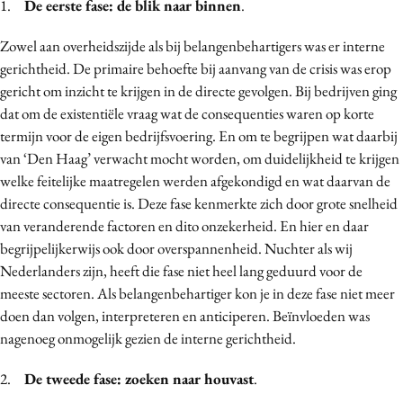
1.
De eerste fase: de blik naar binnen
.
Zowel aan overheidszijde als bij belangenbehartigers was er interne
gerichtheid. De primaire behoefte bij aanvang van de crisis was erop
gericht om inzicht te krijgen in de directe gevolgen. Bij bedrijven ging
dat om de existentiële vraag wat de consequenties waren op korte
termijn voor de eigen bedrijfsvoering. En om te begrijpen wat daarbij
van ‘Den Haag’ verwacht mocht worden, om duidelijkheid te krijgen
welke feitelijke maatregelen werden afgekondigd en wat daarvan de
directe consequentie is. Deze fase kenmerkte zich door grote snelheid
van veranderende factoren en dito onzekerheid. En hier en daar
begrijpelijkerwijs ook door overspannenheid. Nuchter als wij
Nederlanders zijn, heeft die fase niet heel lang geduurd voor de
meeste sectoren. Als belangenbehartiger kon je in deze fase niet meer
doen dan volgen, interpreteren en anticiperen. Beïnvloeden was
nagenoeg onmogelijk gezien de interne gerichtheid.
2.
De tweede fase: zoeken naar houvast
.