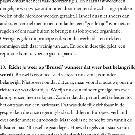
plaats omdat het heel vaak doorzichtig is. En daarnaast wordt een
dergelijke werkwijze onthouden door mensen die zich aangesproken
voelen of die hierdoor worden geraakt. Handel dus niet anders dan
anders en versnel niet nu iets omdat het een “goede tijd” is om iets te
regelen of om naar buiten te brengen als lobbyende organisatie.
Overigens geldt dit principe ook voor de overheid – en trekken
sommigen zich daar weinig van aan. En ook in deze tijd geldt: een
reputatie komt te voet en gaat te paard…
10.
Richt je weer op ‘Brussel’ wanneer dat weer best belangrijk
wordt
. Brussel is voor heel veel sectoren nu even iets minder
belangrijk. Niet zozeer omdat dat zo is, maar vooral omdat wij ons nu
richten op wat dichtbij is. We zijn nu even minder geneigd om over
landsgrenzen heen te kijken. Zonder dat dat per se hoeft te leiden tot
het ontstaan van een natiestaat. Dat was duidelijk zichtbaar in de
gesprekken die onze regeringsleiders hadden in Europees verband
over onder andere eurobonds. Maar ook is de behoefte om vanuit de
lidstaten naar ‘Brussel’ te gaan lager. Hoewel regels voor staatssteun
zijn opgerekt en ook op andere beleidsgebieden wel die Europese