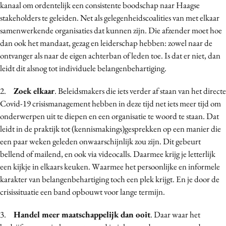
kanaal om ordentelijk een consistente boodschap naar Haagse
stakeholders te geleiden. Net als gelegenheidscoalities van met elkaar
samenwerkende organisaties dat kunnen zijn. Die afzender moet hoe
dan ook het mandaat, gezag en leiderschap hebben: zowel naar de
ontvanger als naar de eigen achterban of leden toe. Is dat er niet, dan
leidt dit alsnog tot individuele belangenbehartiging.
2.
Zoek elkaar
. Beleidsmakers die iets verder af staan van het directe
Covid-19 crisismanagement hebben in deze tijd net iets meer tijd om
onderwerpen uit te diepen en een organisatie te woord te staan. Dat
leidt in de praktijk tot (kennismakings)gesprekken op een manier die
een paar weken geleden onwaarschijnlijk zou zijn. Dit gebeurt
bellend of mailend, en ook via videocalls. Daarmee krijg je letterlijk
een kijkje in elkaars keuken. Waarmee het persoonlijke en informele
karakter van belangenbehartiging toch een plek krijgt. En je door de
crisissituatie een band opbouwt voor lange termijn.
3.
Handel meer maatschappelijk dan ooit
. Daar waar het