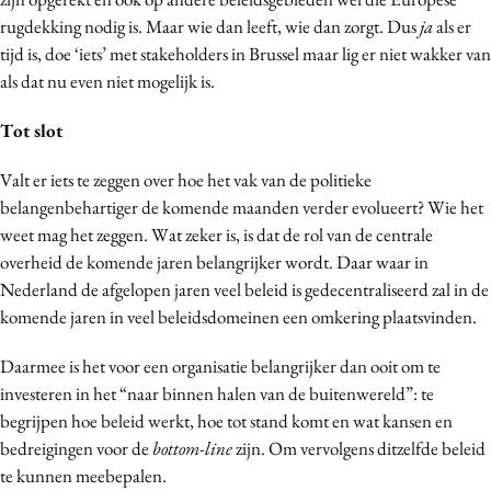
rugdekking nodig is. Maar wie dan leeft, wie dan zorgt. Dus
ja
als er
tijd is, doe ‘iets’ met stakeholders in Brussel maar lig er niet wakker van
als dat nu even niet mogelijk is.
Tot slot
Valt er iets te zeggen over hoe het vak van de politieke
belangenbehartiger de komende maanden verder evolueert? Wie het
weet mag het zeggen. Wat zeker is, is dat de rol van de centrale
overheid de komende jaren belangrijker wordt. Daar waar in
Nederland de afgelopen jaren veel beleid is gedecentraliseerd zal in de
komende jaren in veel beleidsdomeinen een omkering plaatsvinden.
Daarmee is het voor een organisatie belangrijker dan ooit om te
investeren in het “naar binnen halen van de buitenwereld”: te
begrijpen hoe beleid werkt, hoe tot stand komt en wat kansen en
bedreigingen voor de
bottom-line
zijn. Om vervolgens ditzelfde beleid
te kunnen meebepalen.