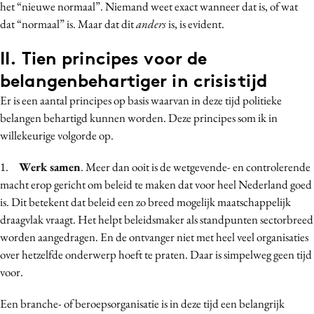
het “nieuwe normaal”. Niemand weet exact wanneer dat is, of wat
dat “normaal” is. Maar dat dit
anders
is, is evident.
II. Tien principes voor de
belangenbehartiger in crisistijd
Er is een aantal principes op basis waarvan in deze tijd politieke
belangen behartigd kunnen worden. Deze principes som ik in
willekeurige volgorde op.
1.
Werk samen
. Meer dan ooit is de wetgevende- en controlerende
macht erop gericht om beleid te maken dat voor heel Nederland goed
is. Dit betekent dat beleid een zo breed mogelijk maatschappelijk
draagvlak vraagt. Het helpt beleidsmaker als standpunten sectorbreed
worden aangedragen. En de ontvanger niet met heel veel organisaties
over hetzelfde onderwerp hoeft te praten. Daar is simpelweg geen tijd
voor.
Een branche- of beroepsorganisatie is in deze tijd een belangrijk