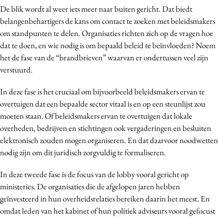
De blik wordt al weer iets meer naar buiten gericht. Dat biedt
belangenbehartigers de kans om contact te zoeken met beleidsmakers
om standpunten te delen. Organisaties richten zich op de vragen hoe
dat te doen, en wie nodig is om bepaald beleid te beïnvloeden? Noem
het de fase van de “brandbrieven” waarvan er ondertussen veel zijn
verstuurd.
In deze fase is het cruciaal om bijvoorbeeld beleidsmakers ervan te
overtuigen dat een bepaalde sector vitaal is en op een steunlijst zou
moeten staan. Of beleidsmakers ervan te overtuigen dat lokale
overheden, bedrijven en stichtingen ook vergaderingen en besluiten
elektronisch zouden mogen organiseren. En dat daarvoor noodwetten
nodig zijn om dit juridisch zorgvuldig te formaliseren.
In deze tweede fase is de focus van de lobby vooral gericht op
ministeries. De organisaties die de afgelopen jaren hebben
geïnvesteerd in hun overheidsrelaties bereiken daarin het meest. En
omdat leden van het kabinet of hun politiek adviseurs vooral gefocust