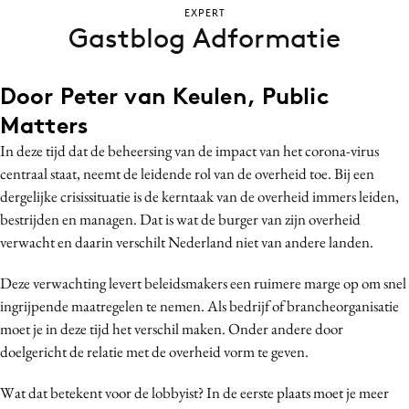
EXPERT
Bureaus
Gastblog Adformatie
Campagnes
Carriere
Door Peter van Keulen, Public
Contentmarketing
Matters
Craft
In deze tijd dat de beheersing van de impact van het corona-virus
Customer Experience
centraal staat, neemt de leidende rol van de overheid toe. Bij een
Data & Insights
dergelijke crisissituatie is de kerntaak van de overheid immers leiden,
Design
bestrijden en managen. Dat is wat de burger van zijn overheid
Digital transformation
verwacht en daarin verschilt Nederland niet van andere landen.
Diversiteit
Deze verwachting levert beleidsmakers een ruimere marge op om snel
Effectiviteit
ingrijpende maatregelen te nemen. Als bedrijf of brancheorganisatie
Gedragsverandering
moet je in deze tijd het verschil maken. Onder andere door
Influencer marketing
doelgericht de relatie met de overheid vorm te geven.
Interne communicatie
Wat dat betekent voor de lobbyist? In de eerste plaats moet je meer
Martech