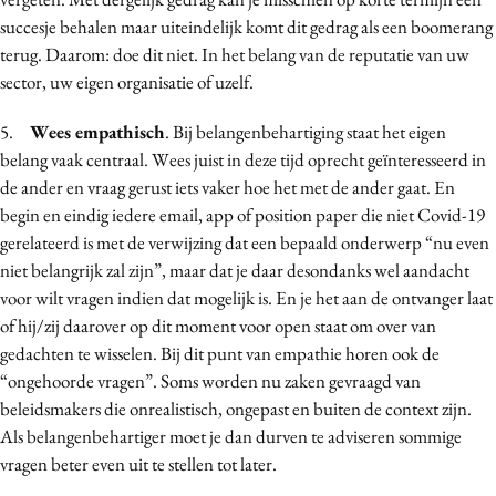
succesje behalen maar uiteindelijk komt dit gedrag als een boomerang
terug. Daarom: doe dit niet. In het belang van de reputatie van uw
sector, uw eigen organisatie of uzelf.
5.
Wees empathisch
. Bij belangenbehartiging staat het eigen
belang vaak centraal. Wees juist in deze tijd oprecht geïnteresseerd in
de ander en vraag gerust iets vaker hoe het met de ander gaat. En
begin en eindig iedere email, app of position paper die niet Covid-19
gerelateerd is met de verwijzing dat een bepaald onderwerp “nu even
niet belangrijk zal zijn”, maar dat je daar desondanks wel aandacht
voor wilt vragen indien dat mogelijk is. En je het aan de ontvanger laat
of hij/zij daarover op dit moment voor open staat om over van
gedachten te wisselen. Bij dit punt van empathie horen ook de
“ongehoorde vragen”. Soms worden nu zaken gevraagd van
beleidsmakers die onrealistisch, ongepast en buiten de context zijn.
Als belangenbehartiger moet je dan durven te adviseren sommige
vragen beter even uit te stellen tot later.