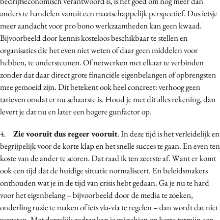
bedrijfseconomisch verantwoord is, is het goed om nog meer dan
anders te handelen vanuit een maatschappelijk perspectief. Dus ietsje
meer aandacht voor pro bono werkzaamheden kan geen kwaad.
Bijvoorbeeld door kennis kosteloos beschikbaar te stellen en
organisaties die het even niet weten of daar geen middelen voor
hebben, te ondersteunen. Of netwerken met elkaar te verbinden
zonder dat daar direct grote financiële eigenbelangen of opbrengsten
mee gemoeid zijn. Dit betekent ook heel concreet: verhoog geen
tarieven omdat er nu schaarste is. Houd je met dit alles rekening, dan
levert je dat nu en later een hogere gunfactor op.
4.
Zie vooruit dus regeer vooruit
. In deze tijd is het verleidelijk en
begrijpelijk voor de korte klap en het snelle succes te gaan. En even ten
koste van de ander te scoren. Dat raad ik ten zeerste af. Want er komt
ook een tijd dat de huidige situatie normaliseert. En beleidsmakers
onthouden wat je in de tijd van crisis hebt gedaan. Ga je nu te hard
voor het eigenbelang – bijvoorbeeld door de media te zoeken,
onderling ruzie te maken of iets via-via te regelen – dan wordt dat niet
vergeten. Met dergelijk gedrag kan je misschien op korte termijn een