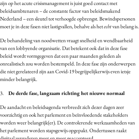
zijn op het acute crisismanagement is juist goed contact met
beleidsambtenaren – de constante factor van beleidsmakend
Nederland – een sleutel tot verhoogde opbrengst. Bewindspersonen
moet je in deze fasen niet lastigvallen, behalve als het
echt
van belang is.
De behandeling van noodwetten vraagt snelheid en wendbaarheid
van een lobbyende organisatie. Dat betekent ook dat in deze fase
beleid wordt vormgegeven dat een paar maanden geleden als
onrealistisch zou worden bestempeld. In deze fase zijn onderwerpen
die niet gerelateerd zijn aan Covid-19 begrijpelijkerwijs even ietsje
minder belangrijk.
3.
De derde fase, langzaam richting het nieuwe normaal
De aandacht en beleidsagenda verbreedt zich dezer dagen zeer
voorzichtig en ook het parlement en beïnvloedende stakeholders
worden weer belangrijk(er). De controlerende werkzaamheden van
het parlement worden stapsgewijs opgepakt. Ondertussen raakt
digitaal vergaderen meer en meer geaccepteerd.