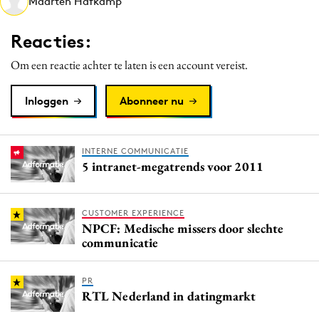
Maarten Hafkamp
Media
Merkstrategie
Reacties:
PR
Om een reactie achter te laten is een account vereist.
Programmatic
Purpose Marketing
Inloggen
Abonneer nu
Reputatie & crisis
INTERNE COMMUNICATIE
5 intranet-megatrends voor 2011
CUSTOMER EXPERIENCE
NPCF: Medische missers door slechte
communicatie
PR
RTL Nederland in datingmarkt