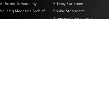
Adformatie Academy
Privacy Statement
Volledig Magazine Archief
Cookie Statement
Algemene Voorwaarden
Onze app
Maak Adformatie.nl je
Google-favoriet
Privacyinstellingen
Download de
Adformatie Nieuws App