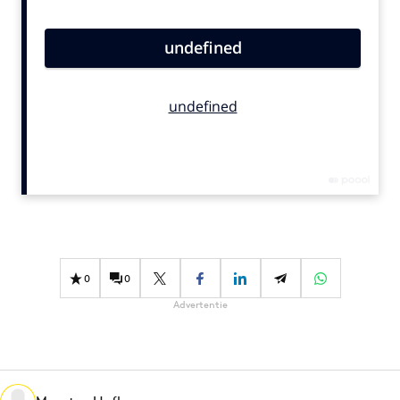
Bureaus
Campagnes
Carriere
Contentmarketing
Craft
Customer Experience
Data & Insights
Design
Digital transformation
Diversiteit
0
0
Effectiviteit
Advertentie
Gedragsverandering
Influencer marketing
Interne communicatie
Martech