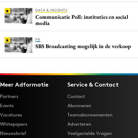
DATA & INSIGHTS
Communicatie Poll: instituties en social
media
PR
SBS Broadcasting mogelijk in de verkoop
Meer Adformatie
Service & Contact
Partners
Contact
Events
Abonneren
Vacatures
Teamabonnementen
Whitepapers
Adverteren
Nieuwsbrief
Veelgestelde Vragen