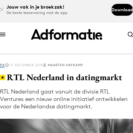
Jouw vak in je broekzak!
Download
De beste leeservaring met de app
Abonneer nu
Abonneer nu
PR
17 DECEMBER 2010
MAARTEN HAFKAMP
Log in
RTL Nederland in datingmarkt
RTL Nederland gaat vanuit de divisie RTL
Download de app
Ventures een nieuw online initiatief ontwikkelen
Volg het laatste nieuws via de Adformatie
voor de Nederlandse datingmarkt.
Nieuws app