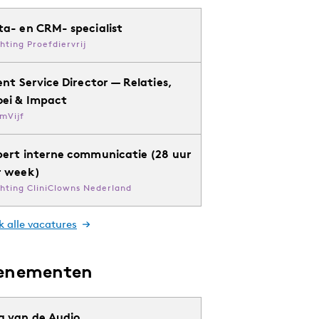
ta- en CRM- specialist
chting Proefdiervrij
ent Service Director — Relaties,
oei & Impact
mVijf
pert interne communicatie (28 uur
r week)
chting CliniClowns Nederland
k alle vacatures
enementen
g van de Audio