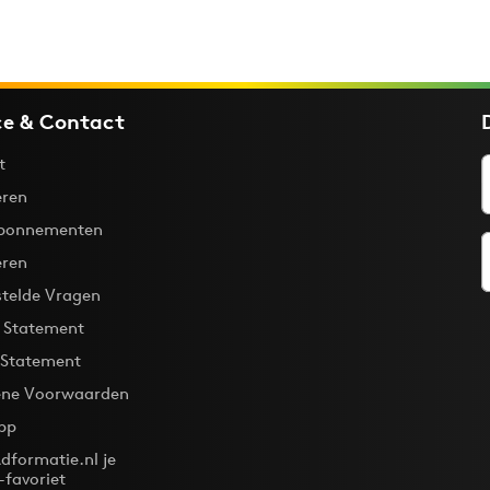
ce & Contact
t
ren
bonnementen
eren
stelde Vragen
y Statement
 Statement
ne Voorwaarden
pp
dformatie.nl je
-favoriet