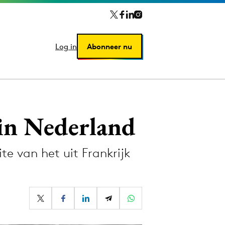
Log in
Log in
Abonneer nu
Abonneer nu
 in Nederland
e van het uit Frankrijk