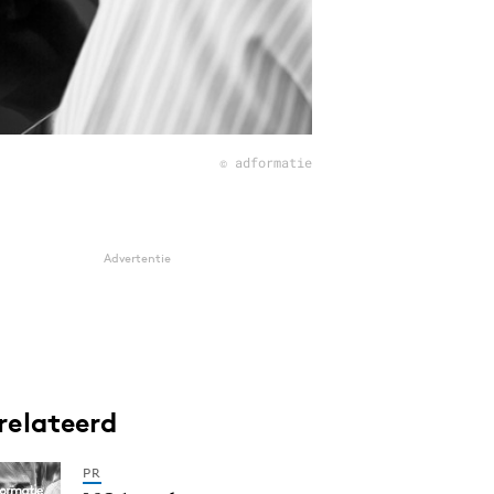
© adformatie
Advertentie
relateerd
PR