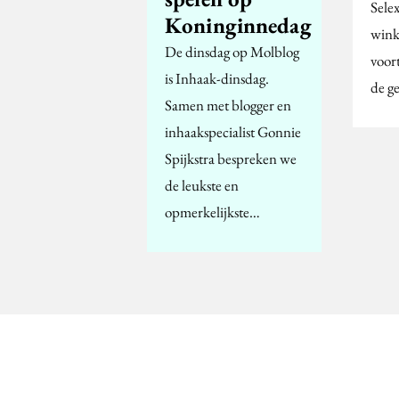
Sele
Koninginnedag
wink
De dinsdag op Molblog
voor
is Inhaak-dinsdag.
de ge
Samen met blogger en
inhaakspecialist Gonnie
Spijkstra bespreken we
de leukste en
opmerkelijkste…