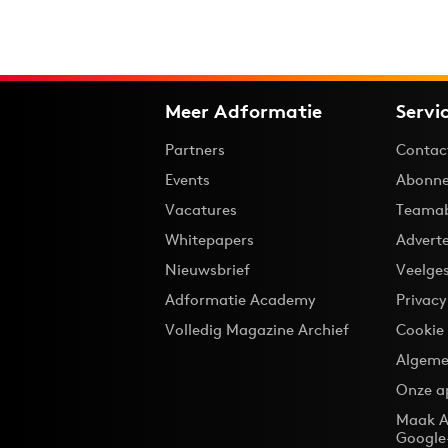
Meer Adformatie
Servi
Partners
Contac
Events
Abonne
Vacatures
Teama
Whitepapers
Advert
Nieuwsbrief
Veelge
Adformatie Academy
Privac
Volledig Magazine Archief
Cookie
Algeme
Onze a
Maak A
Google