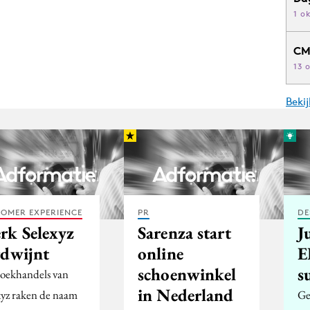
1 o
CM
13 
Beki
OMER EXPERIENCE
PR
DE
rk Selexyz
Sarenza start
J
rdwijnt
online
E
schoenwinkel
s
oekhandels van
in Nederland
xyz raken de naam
Ge