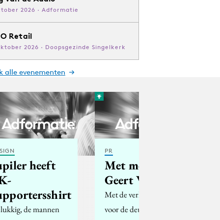
ktober 2026 · Adformatie
O Retail
oktober 2026 · Doopsgezinde Singelkerk
jk alle evenementen
SIGN
PR
upiler heeft
Met merk
K-
Geert Wilders
upportersshirt
Met de verkiezingen
lukkig, de mannen
voor de deur, wacht