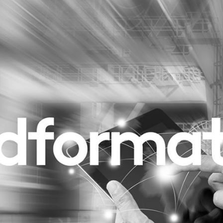
Programmatic
ering
Purpose Marketing
keting
Reputatie & crisis
nicatie