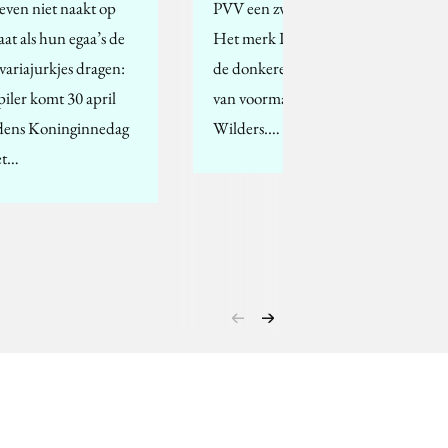
even niet naakt op
PVV een zware opgave.
aat als hun egaa’s de
Het merk PVV staat in
variajurkjes dragen:
de donkere schaduw
piler komt 30 april
van voorman Geert
jdens Koninginnedag
Wilders.…
et…