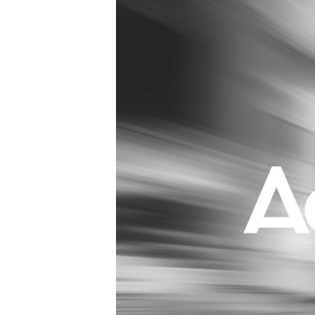
Carriere
Effectiviteit
Contentmarketing
Gedragsverand
Craft
Influencer mar
Customer Experience
Interne commu
Data & Insights
Martech