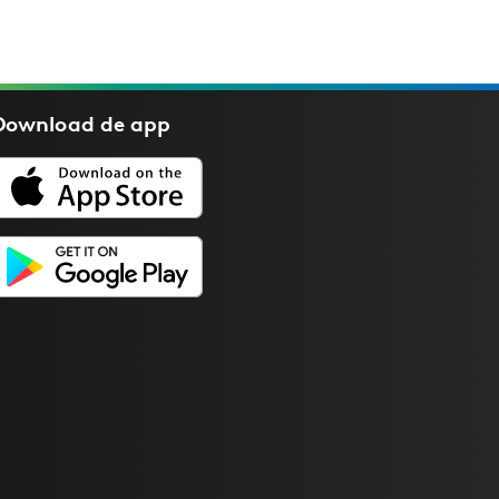
Download de
app