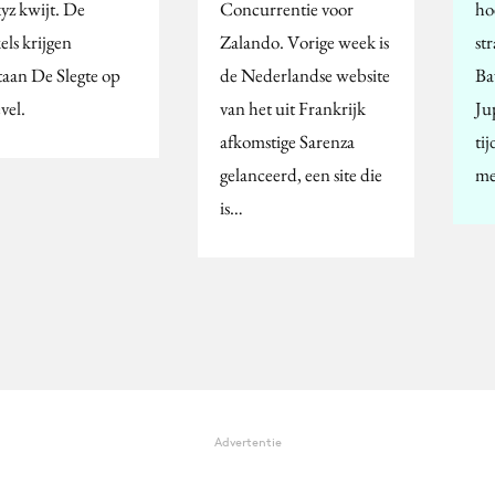
xyz kwijt. De
Concurrentie voor
ho
els krijgen
Zalando. Vorige week is
str
taan De Slegte op
de Nederlandse website
Ba
vel.
van het uit Frankrijk
Ju
afkomstige Sarenza
ti
gelanceerd, een site die
m
is…
Advertentie