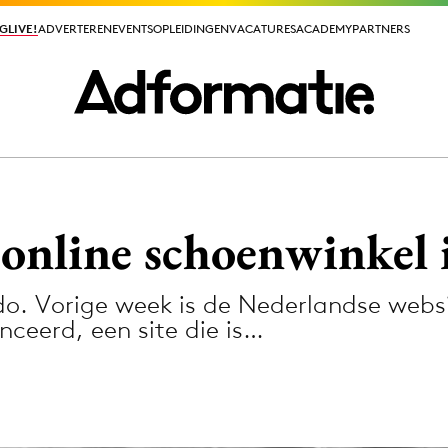
GLIVE!
GLIVE!
ADVERTEREN
ADVERTEREN
EVENTS
EVENTS
OPLEIDINGEN
OPLEIDINGEN
VACATURES
VACATURES
ACADEMY
ACADEMY
PARTNERS
PARTNERS
ieuws app
 online schoenwinkel
o. Vorige week is de Nederlandse websit
ceerd, een site die is…
Media
ormation
Merkstrategie
PR