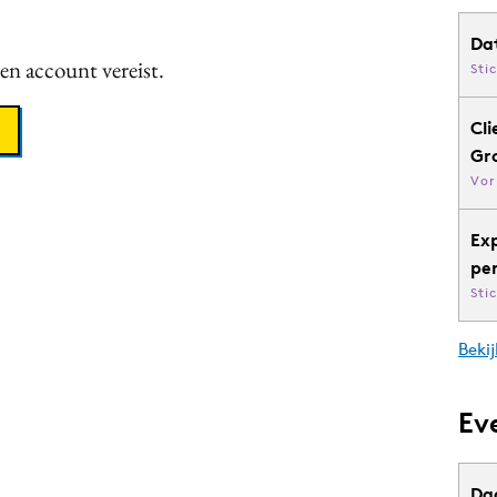
Da
een account vereist.
Sti
Cli
Gr
Vor
Ex
pe
Sti
Bekij
Ev
Da