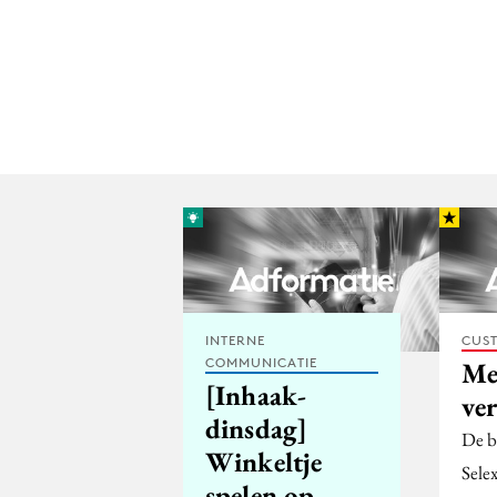
INTERNE
CUST
COMMUNICATIE
Me
[Inhaak-
ve
dinsdag]
De b
Winkeltje
Sele
spelen op