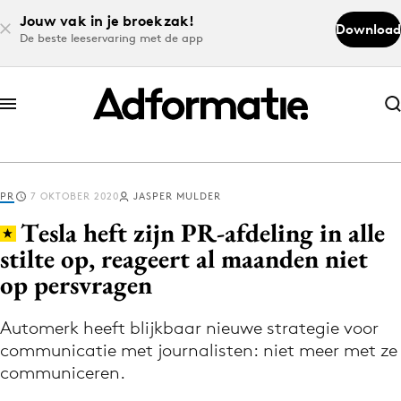
Jouw vak in je broekzak!
Download
De beste leeservaring met de app
Abonneer nu
Abonneer nu
PR
7 OKTOBER 2020
JASPER MULDER
Log in
Tesla heft zijn PR-afdeling in alle
stilte op, reageert al maanden niet
op persvragen
Download de app
Volg het laatste nieuws via de Adformatie
Automerk heeft blijkbaar nieuwe strategie voor
Nieuws app
communicatie met journalisten: niet meer met ze
communiceren.