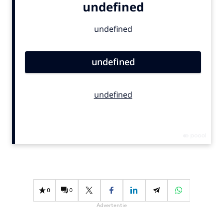
Bureaus
Campagnes
Carriere
Contentmarketing
Craft
Customer Experience
Data & Insights
Design
Digital transformation
Diversiteit
Effectiviteit
Gedragsverandering
Influencer marketing
0
0
Interne communicatie
Advertentie
Martech