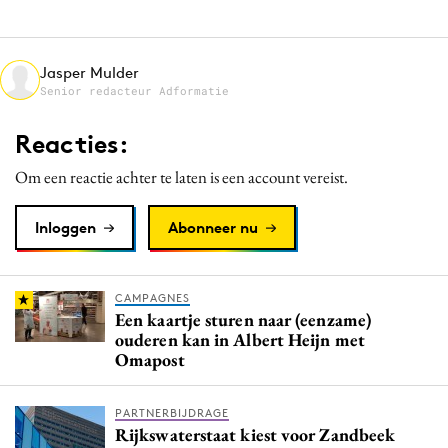
Media
Merkstrategie
Jasper Mulder
PR
Senior redacteur Adformatie
Programmatic
Reacties:
Purpose Marketing
Reputatie & crisis
Om een reactie achter te laten is een account vereist.
Inloggen
Abonneer nu
CAMPAGNES
Een kaartje sturen naar (eenzame)
ouderen kan in Albert Heijn met
Omapost
PARTNERBIJDRAGE
Rijkswaterstaat kiest voor Zandbeek