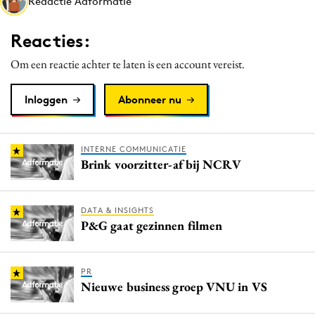
Redactie Adformatie
Media
Merkstrategie
Reacties:
PR
Om een reactie achter te laten is een account vereist.
Programmatic
Purpose Marketing
Inloggen
Abonneer nu
Reputatie & crisis
INTERNE COMMUNICATIE
Brink voorzitter-af bij NCRV
DATA & INSIGHTS
P&G gaat gezinnen filmen
PR
Nieuwe business groep VNU in VS