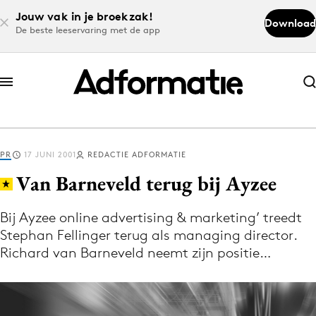
Jouw vak in je broekzak!
Download
De beste leeservaring met de app
Abonneer nu
Abonneer nu
PR
17 JUNI 2001
REDACTIE ADFORMATIE
Log in
Van Barneveld terug bij Ayzee
Bij Ayzee online advertising & marketing’ treedt
Download de app
Stephan Fellinger terug als managing director.
Volg het laatste nieuws via de Adformatie
Richard van Barneveld neemt zijn positie…
Nieuws app