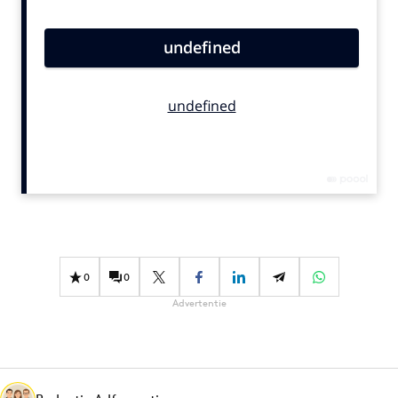
Bureaus
Campagnes
Carriere
Contentmarketing
Craft
Customer Experience
Data & Insights
Design
Digital transformation
Diversiteit
0
0
Effectiviteit
Advertentie
Gedragsverandering
Influencer marketing
Interne communicatie
Martech