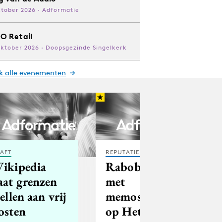
ktober 2026 · Adformatie
O Retail
oktober 2026 · Doopsgezinde Singelkerk
jk alle evenementen
AFT
REPUTATIE & CRISIS
ikipedia
Rabobank
aat grenzen
met
tellen aan vrij
memosticker
osten
op Het Parool