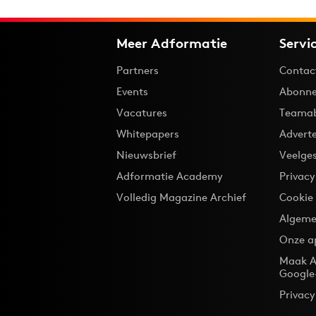
Meer Adformatie
Servi
Partners
Contac
Events
Abonne
Vacatures
Teama
Whitepapers
Advert
Nieuwsbrief
Veelge
Adformatie Academy
Privac
Volledig Magazine Archief
Cookie
Algeme
Onze a
Maak A
Google
Privacy