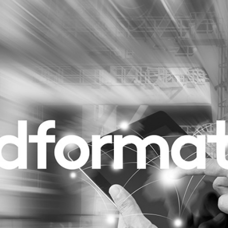
Programmatic
ering
Purpose Marketing
keting
Reputatie & crisis
nicatie