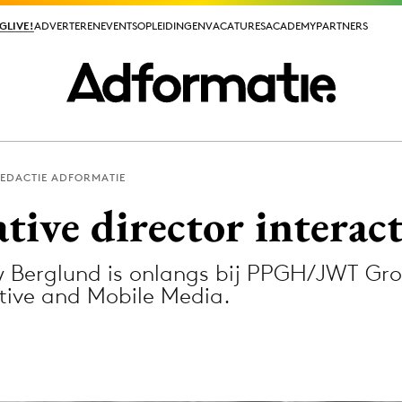
GLIVE!
GLIVE!
ADVERTEREN
ADVERTEREN
EVENTS
EVENTS
OPLEIDINGEN
OPLEIDINGEN
VACATURES
VACATURES
ACADEMY
ACADEMY
PARTNERS
PARTNERS
EDACTIE ADFORMATIE
ieuws app
ative director intera
Berglund is onlangs bij PPGH/JWT Groe
ctive and Mobile Media.
Media
ormation
Merkstrategie
PR