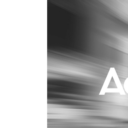
Carriere
Effectiviteit
Contentmarketing
Gedragsverand
Craft
Influencer mar
Customer Experience
Interne commu
Data & Insights
Martech