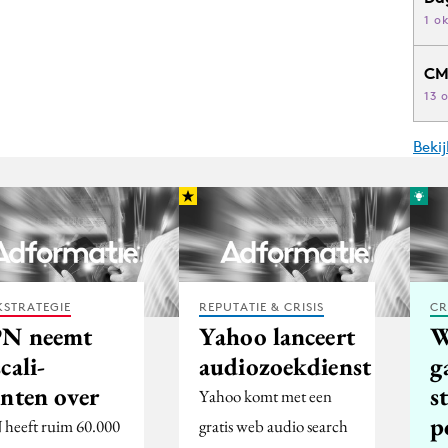
1 o
CM
13 
Beki
STRATEGIE
REPUTATIE & CRISIS
CR
N neemt
Yahoo lanceert
W
cali-
audiozoekdienst
g
anten over
s
Yahoo komt met een
p
heeft ruim 60.000
gratis web audio search