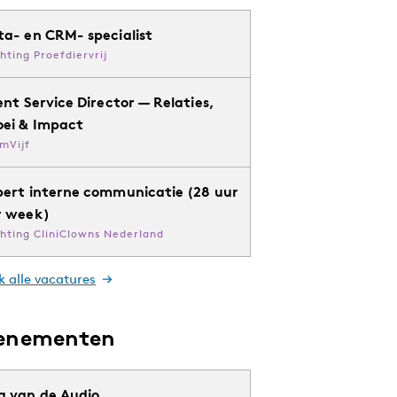
ta- en CRM- specialist
chting Proefdiervrij
ent Service Director — Relaties,
oei & Impact
mVijf
pert interne communicatie (28 uur
r week)
chting CliniClowns Nederland
k alle vacatures
enementen
g van de Audio