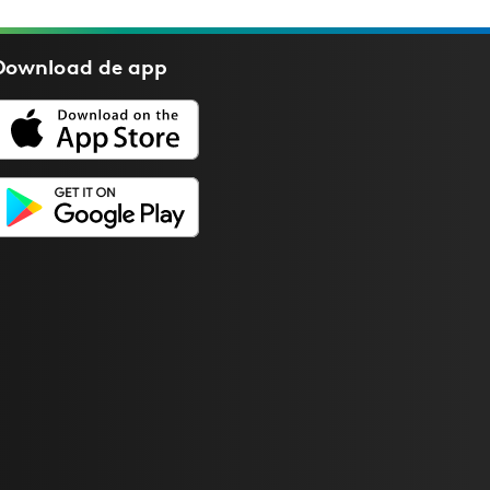
Download de
app