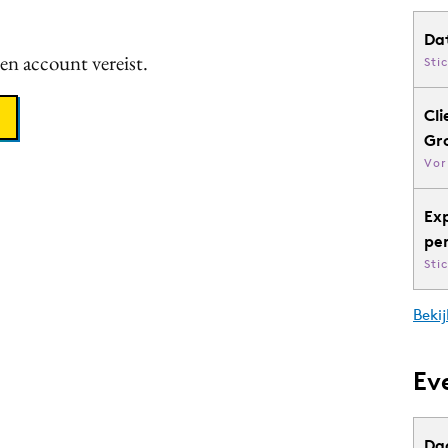
Da
een account vereist.
Sti
Cli
Gr
Vor
Ex
pe
Sti
Bekij
Ev
Da