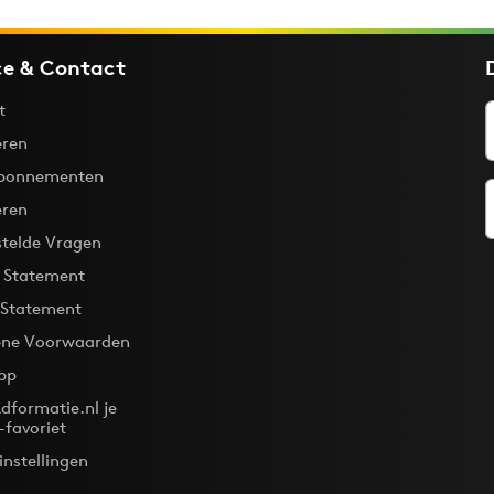
ce & Contact
t
ren
bonnementen
eren
stelde Vragen
y Statement
 Statement
ne Voorwaarden
pp
dformatie.nl je
-favoriet
instellingen