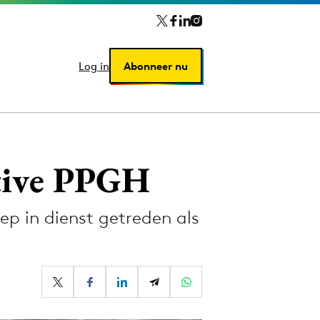
Log in
Log in
Abonneer nu
Abonneer nu
ctive PPGH
p in dienst getreden als