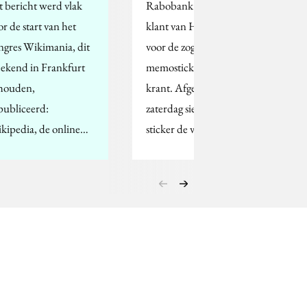
t bericht werd vlak
Rabobank is de eerste
or de start van het
klant van Het Parool
ngres Wikimania, dit
voor de zogenaamde
ekend in Frankfurt
memosticker op de
houden,
krant. Afgelopen
publiceerd:
zaterdag sierde de
kipedia, de online…
sticker de voorpagina…