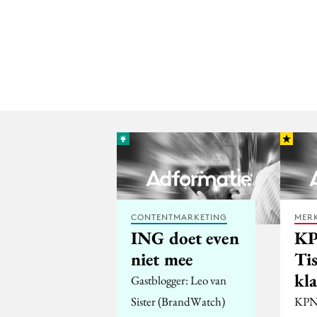
CONTENTMARKETING
MERK
ING doet even
KP
niet mee
Tis
kl
Gastblogger: Leo van
Sister (BrandWatch)
KPN 