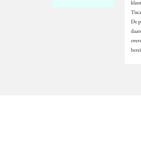
klan
Tisc
De p
daar
over
berei