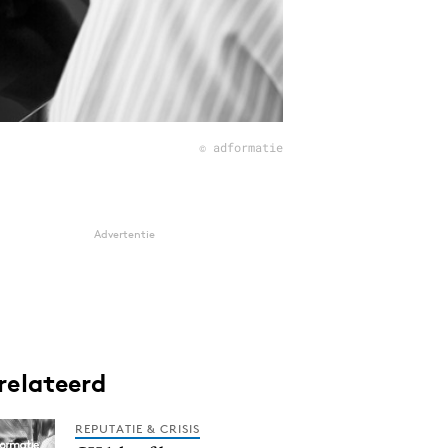
© adformatie
Advertentie
relateerd
REPUTATIE & CRISIS