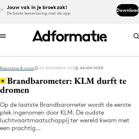
Jouw vak in je broekzak!
Download
De beste leeservaring met de app
Abonneer nu
Abonneer nu
Reputatie & crisis
22 NOVEMBER 2010
ARJAN HOEK
Log in
Brandbarometer: KLM durft te
dromen
Download de app
Volg het laatste nieuws via de Adformatie
Op de laatste Brandbarometer wordt de eerste
plek ingenomen door KLM. De oudste
Nieuws app
luchtvaartmaatschappij ter wereld kwam met
een prachtig…