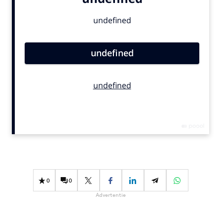
Bureaus
Campagnes
Carriere
Contentmarketing
Craft
Customer Experience
Data & Insights
Design
Digital transformation
Diversiteit
Effectiviteit
Gedragsverandering
0
0
Influencer marketing
Advertentie
Interne communicatie
Martech