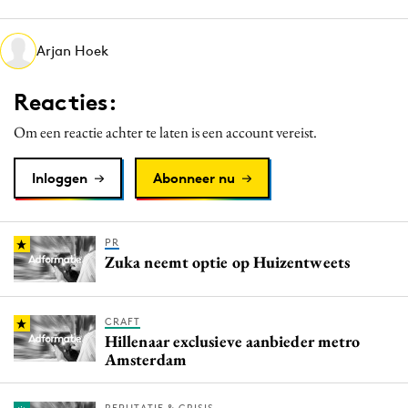
Media
Merkstrategie
Arjan Hoek
PR
Reacties:
Programmatic
Purpose Marketing
Om een reactie achter te laten is een account vereist.
Reputatie & crisis
Inloggen
Abonneer nu
PR
Zuka neemt optie op Huizentweets
CRAFT
Hillenaar exclusieve aanbieder metro
Amsterdam