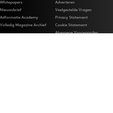
Whitepapers
Adverteren
Nieuwsbrief
Veelgestelde Vragen
Adformatie Academy
Privacy Statement
Volledig Magazine Archief
Cookie Statement
Algemene Voorwaarden
Onze app
Maak Adformatie.nl je
Google-favoriet
Privacyinstellingen
Download de
Adformatie Nieuws App