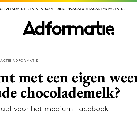
GLIVE!
GLIVE!
ADVERTEREN
ADVERTEREN
EVENTS
EVENTS
OPLEIDINGEN
OPLEIDINGEN
VACATURES
VACATURES
ACADEMY
ACADEMY
PARTNERS
PARTNERS
ACTIE ADFORMATIE
ieuws app
t met een eigen weer
de chocolademelk?
iaal voor het medium Facebook
Media
ormation
Merkstrategie
PR