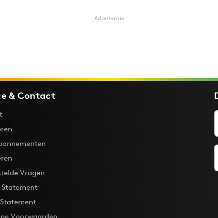
Advertentie
ce & Contact
t
ren
bonnementen
eren
stelde Vragen
y Statement
 Statement
ne Voorwaarden