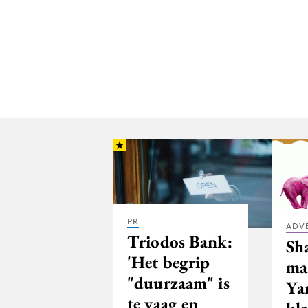
PR
ADV
Triodos Bank:
Sh
'Het begrip
ma
"duurzaam" is
Ya
te vaag en