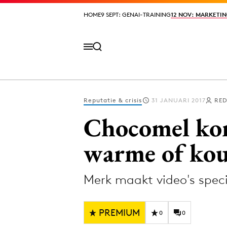
HOME
HOME
9 SEPT: GENAI-TRAINING
9 SEPT: GENAI-TRAINING
12 NOV: MARKETIN
12 NOV: MARKETIN
Reputatie & crisis
31 JANUARI 2017
RED
Volg het laatste nieuws via de Adformatie N
Chocomel kom
warme of kou
Topics
Merk maakt video's spec
Artificial Intelligence
Design
Bureaus
Digital transf
PREMIUM
Campagnes
Diversiteit
0
0