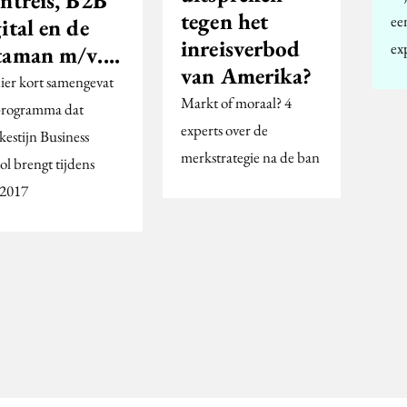
antreis, B2B
tegen het
ee
ital en de
inreisverbod
ex
taman m/v....
van Amerika?
hier kort samengevat
Markt of moraal? 4
programma dat
experts over de
kestijn Business
merkstrategie na de ban
ol brengt tijdens
2017