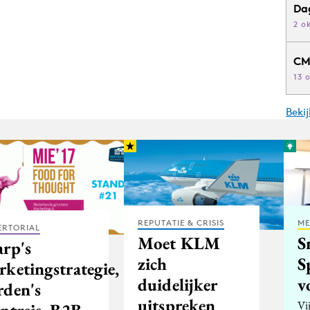
Da
2 o
CM
13 
Beki
REPUTATIE & CRISIS
ME
ERTORIAL
Moet KLM
S
arp's
zich
S
rketingstrategie,
duidelijker
v
rden's
uitspreken
Vi