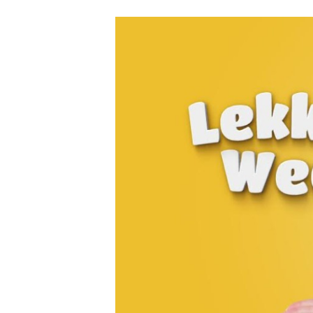
Carriere
Effectiviteit
Contentmarketing
Gedragsverand
Craft
Influencer mar
Customer Experience
Interne commu
Data & Insights
Martech