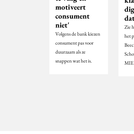
kl
motiveert
dig
consument
da
niet'
Zie 
Volgens de bank kiezen
het 
consument pas voor
Beec
duurzaam als ze
Scho
snappen wat het is.
MIE