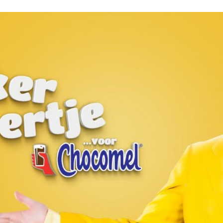
Programmatic
ering
Purpose Marketing
keting
Reputatie & crisis
nicatie