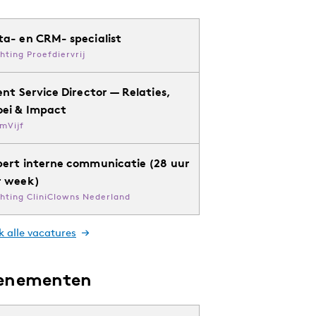
ta- en CRM- specialist
chting Proefdiervrij
ent Service Director — Relaties,
oei & Impact
mVijf
pert interne communicatie (28 uur
r week)
chting CliniClowns Nederland
k alle vacatures
enementen