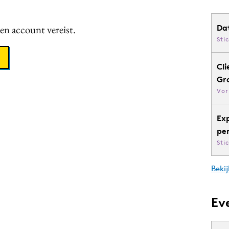
een account vereist.
Da
Sti
Cli
Gr
Vor
Ex
pe
Sti
Bekij
Ev