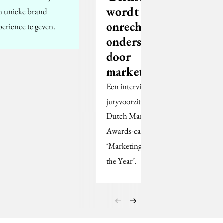
wordt ten
n unieke brand
onrechte
perience te geven.
onderschat
door
marketeers'
Een interview met de
juryvoorzitter van de
Dutch Marketing
Awards-categorie
‘Marketing Start Up of
the Year’.