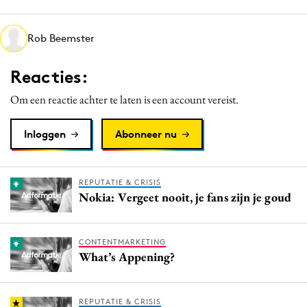
Media
Merkstrategie
Rob Beemster
PR
Reacties:
Programmatic
Purpose Marketing
Om een reactie achter te laten is een account vereist.
Reputatie & crisis
Inloggen
Abonneer nu
REPUTATIE & CRISIS
Nokia: Vergeet nooit, je fans zijn je goud
CONTENTMARKETING
What’s Appening?
REPUTATIE & CRISIS