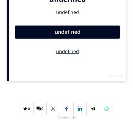
Bureaus
Campagnes
Carriere
Contentmarketing
Craft
Customer Experience
Data & Insights
Design
Digital transformation
Diversiteit
Effectiviteit
Gedragsverandering
0
0
Influencer marketing
Advertentie
Interne communicatie
Martech