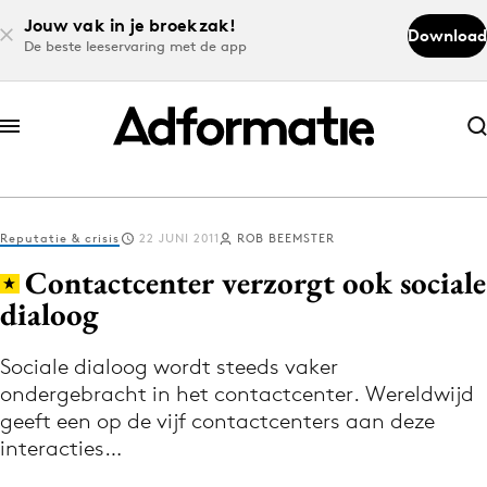
Jouw vak in je broekzak!
Download
De beste leeservaring met de app
Abonneer nu
Abonneer nu
Reputatie & crisis
22 JUNI 2011
ROB BEEMSTER
Log in
Contactcenter verzorgt ook sociale
dialoog
Download de app
Volg het laatste nieuws via de Adformatie
Sociale dialoog wordt steeds vaker
ondergebracht in het contactcenter. Wereldwijd
Nieuws app
geeft een op de vijf contactcenters aan deze
interacties…