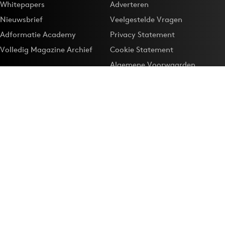
Whitepapers
Adverteren
Nieuwsbrief
Veelgestelde Vragen
Adformatie Academy
Privacy Statement
Volledig Magazine Archief
Cookie Statement
Algemene Voorwaarden
Onze app
Maak Adformatie.nl je
Google-favoriet
Privacyinstellingen
Download de
Adformatie Nieuws App