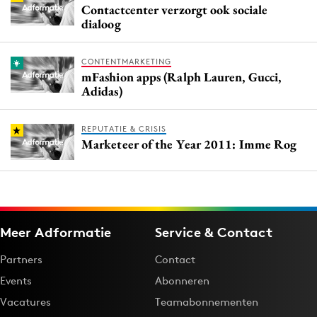
Contactcenter verzorgt ook sociale
dialoog
CONTENTMARKETING
mFashion apps (Ralph Lauren, Gucci,
Adidas)
REPUTATIE & CRISIS
Marketeer of the Year 2011: Imme Rog
Meer Adformatie
Service & Contact
Partners
Contact
Events
Abonneren
Vacatures
Teamabonnementen