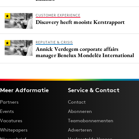
CUSTOMER EXPERIENCE
Discovery heeft mooiste Kerstrapport
REPUTATIE & CRISIS
Annick Verdegem corporate affairs
manager Benelux Mondelēz International
Meer Adformatie
Service & Contact
Partners
Contact
Events
Abonneren
Vacatures
Teamabonnementen
Whitepapers
Adverteren