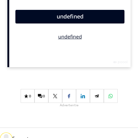
Bureaus
Campagnes
Carriere
Contentmarketing
Craft
Customer Experience
Data & Insights
Design
Digital transformation
Diversiteit
0
0
Effectiviteit
Advertentie
Gedragsverandering
Influencer marketing
Interne communicatie
Martech