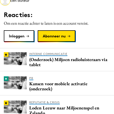
Een auteur
Media
Merkstrategie
Reacties:
PR
Om een reactie achter te laten is een account vereist.
Programmatic
Purpose Marketing
Inloggen
Abonneer nu
Reputatie & crisis
INTERNE COMMUNICATIE
(Onderzoek) Miljoen radioluisteraars via
tablet
PR
Kansen voor mobiele activatie
(onderzoek)
REPUTATIE & CRISIS
Loden Leeuw naar Miljoenenspel en
Zalando