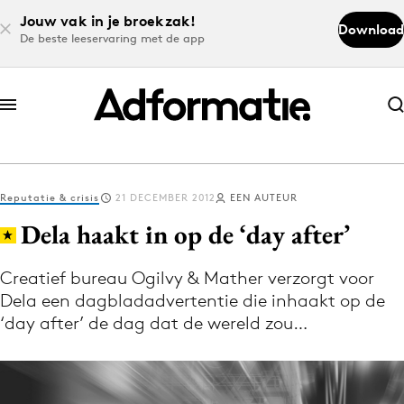
Jouw vak in je broekzak!
Download
De beste leeservaring met de app
Abonneer nu
Abonneer nu
Reputatie & crisis
21 DECEMBER 2012
EEN AUTEUR
Log in
Dela haakt in op de ‘day after’
Creatief bureau Ogilvy & Mather verzorgt voor
Download de app
Dela een dagbladadvertentie die inhaakt op de
Volg het laatste nieuws via de Adformatie
‘day after’ de dag dat de wereld zou…
Nieuws app