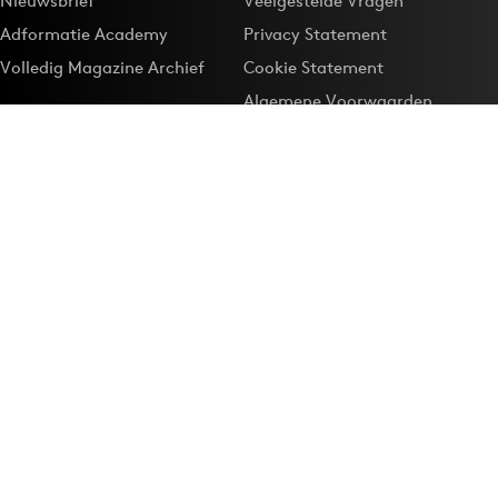
Nieuwsbrief
Veelgestelde Vragen
Adformatie Academy
Privacy Statement
Volledig Magazine Archief
Cookie Statement
Algemene Voorwaarden
Onze app
Maak Adformatie.nl je
Google-favoriet
Privacyinstellingen
Download de
Adformatie Nieuws App