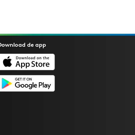
Download de
app