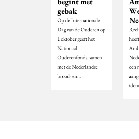
begint met
Am
gebak
We
Ne
Op de Internationale
Dag van de Ouderen op
Recl
1 oktober geeft het
heeft
Nationaal
Amb
Ouderenfonds, samen
Nede
met de Nederlandse
een 
brood- en…
aang
iden