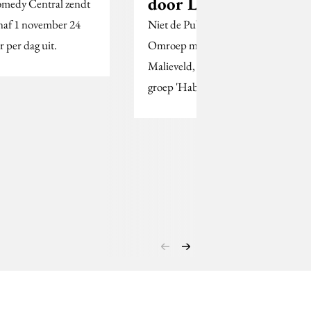
door Lidl
medy Central zendt
naf 1 november 24
Niet de Publieke
r per dag uit.
Omroep moet naar het
Malieveld, maar de
groep 'Habets zegt Ho!'