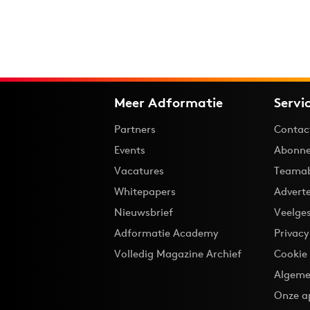
Meer Adformatie
Servi
Partners
Contac
Events
Abonne
Vacatures
Teama
Whitepapers
Advert
Nieuwsbrief
Veelge
Adformatie Academy
Privac
Volledig Magazine Archief
Cookie
Algeme
Onze a