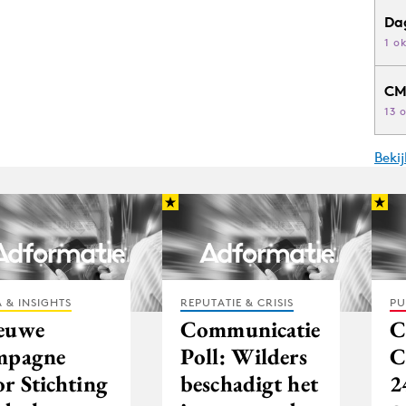
Da
1 o
CM
13 
Beki
 & INSIGHTS
REPUTATIE & CRISIS
PU
euwe
Communicatie
C
mpagne
Poll: Wilders
C
or Stichting
beschadigt het
2