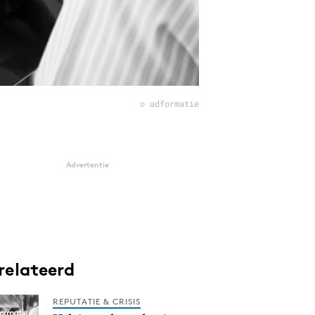
© adformatie
Advertentie
relateerd
REPUTATIE & CRISIS