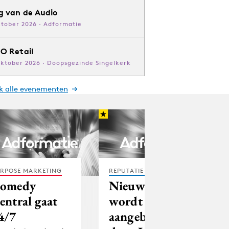
g van de Audio
ktober 2026 · Adformatie
O Retail
oktober 2026 · Doopsgezinde Singelkerk
jk alle evenementen
RPOSE MARKETING
REPUTATIE & CRISIS
omedy
Nieuwsuur
entral gaat
wordt u
4/7
aangeboden