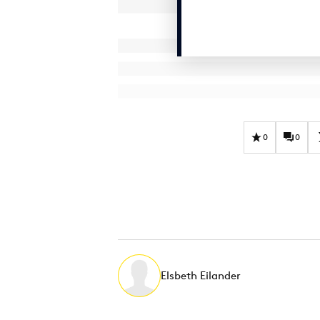
0
0
Elsbeth Eilander