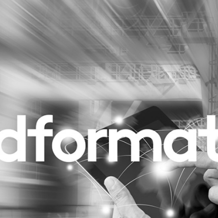
Programmatic
ering
Purpose Marketing
keting
Reputatie & crisis
nicatie