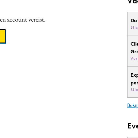
Va
een account vereist.
Da
Sti
Cli
Gr
Vor
Ex
pe
Sti
Bekij
Ev