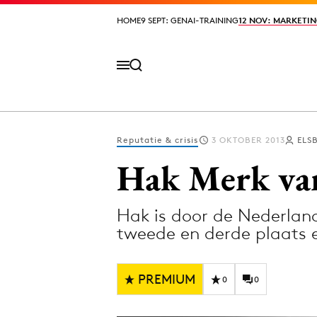
HOME
HOME
9 SEPT: GENAI-TRAINING
9 SEPT: GENAI-TRAINING
12 NOV: MARKETIN
12 NOV: MARKETIN
Reputatie & crisis
3 OKTOBER 2013
ELS
Volg het laatste nieuws via de Adformatie N
Hak Merk van
Hak is door de Nederlan
Topics
tweede en derde plaats e
Artificial Intelligence
Design
Bureaus
Digital transf
PREMIUM
0
0
Campagnes
Diversiteit