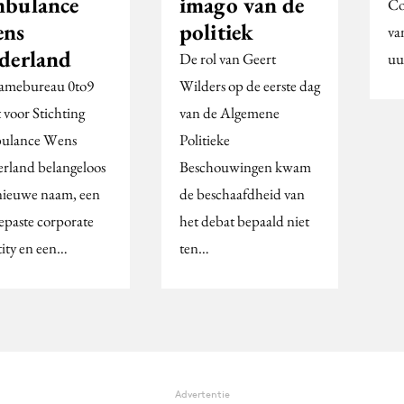
bulance
imago van de
Co
ns
politiek
va
derland
De rol van Geert
uu
amebureau 0to9
Wilders op de eerste dag
 voor Stichting
van de Algemene
ulance Wens
Politieke
rland belangeloos
Beschouwingen kwam
nieuwe naam, een
de beschaafdheid van
epaste corporate
het debat bepaald niet
tity en een…
ten…
Advertentie