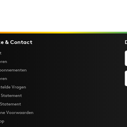
ce & Contact
t
ren
bonnementen
eren
stelde Vragen
y Statement
 Statement
ne Voorwaarden
pp