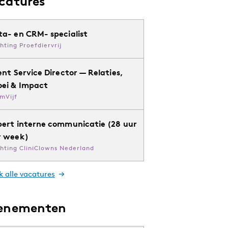
catures
ta- en CRM- specialist
chting Proefdiervrij
ent Service Director — Relaties,
oei & Impact
mVijf
pert interne communicatie (28 uur
r week)
chting CliniClowns Nederland
k alle vacatures
enementen