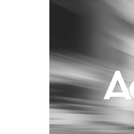
Carriere
Effectiviteit
Contentmarketing
Gedragsverand
Craft
Influencer mar
Customer Experience
Interne commu
Data & Insights
Martech