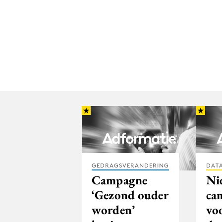
GEDRAGSVERANDERING
DATA
Campagne
Ni
‘Gezond ouder
ca
worden’
vo