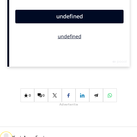
Bureaus
Campagnes
Carriere
Contentmarketing
Craft
Customer Experience
Data & Insights
Design
Digital transformation
Diversiteit
0
0
Effectiviteit
Advertentie
Gedragsverandering
Influencer marketing
Interne communicatie
Martech