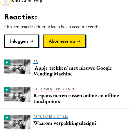
Kari-Anne Fygi
Media
Merkstrategie
Reacties:
PR
Om een reactie achter te laten is een account vereist.
Programmatic
Purpose Marketing
Inloggen
Abonneer nu
Reputatie & crisis
PR
'Appje trekken' met nieuwe Google
Vending Machine
CUSTOMER EXPERIENCE
Respons meten tussen online en offline
touchpoints
REPUTATIE & CRISIS
Waarom verpakkingsdesign?