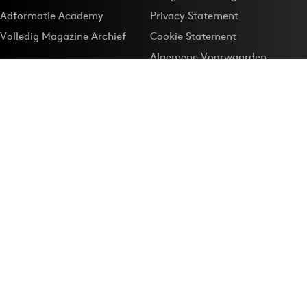
Adformatie Academy
Privacy Statement
Volledig Magazine Archief
Cookie Statement
Algemene Voorwaarden
Onze app
Maak Adformatie.nl je
Google-favoriet
Privacyinstellingen
Download de
Adformatie Nieuws App