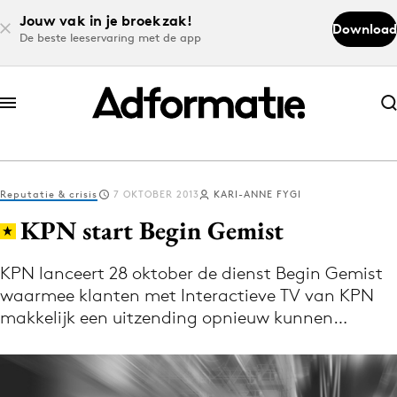
Jouw vak in je broekzak!
Download
De beste leeservaring met de app
Abonneer nu
Abonneer nu
Reputatie & crisis
7 OKTOBER 2013
KARI-ANNE FYGI
Log in
KPN start Begin Gemist
KPN lanceert 28 oktober de dienst Begin Gemist
Download de app
waarmee klanten met Interactieve TV van KPN
Volg het laatste nieuws via de Adformatie
makkelijk een uitzending opnieuw kunnen…
Nieuws app