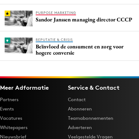
PURPOSE MARKETING
Sandor Janssen managing director CCCP
REPUTATIE & CRISIS
Beïnvloed de consument en zorg voor
hogere conversie
Meer Adformatie
Service & Contact
Partners
Contact
Events
Abonneren
Vacatures
Teamabonnementen
Whitepapers
Adverteren
Nieuwsbrief
Veelgestelde Vragen