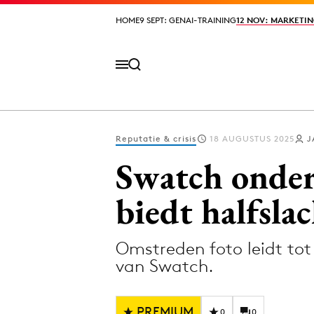
HOME
HOME
9 SEPT: GENAI-TRAINING
9 SEPT: GENAI-TRAINING
12 NOV: MARKETIN
12 NOV: MARKETIN
Reputatie & crisis
18 AUGUSTUS 2025
J
Volg het laatste nieuws via de Adformatie N
Swatch onder 
biedt halfsla
Topics
Omstreden foto leidt tot
Artificial Intelligence
Design
van Swatch.
Bureaus
Digital transf
Campagnes
Diversiteit
PREMIUM
0
0