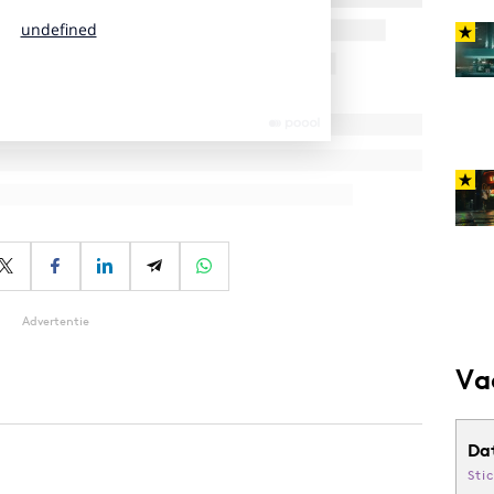
Advertentie
Va
Da
Sti