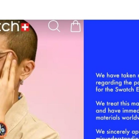
Programmatic
ering
Purpose Marketing
keting
Reputatie & crisis
nicatie