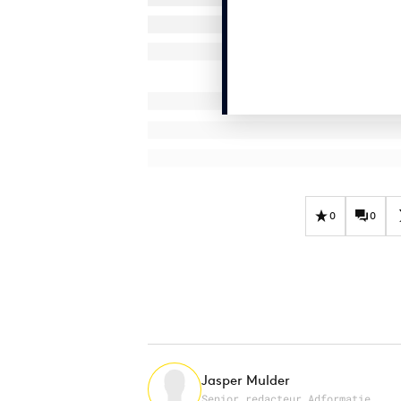
0
0
Jasper Mulder
Senior redacteur Adformatie