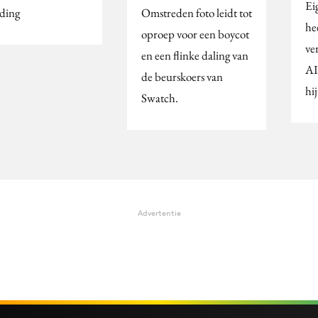
Ei
ding
Omstreden foto leidt tot
he
oproep voor een boycot
ve
en een flinke daling van
AI
de beurskoers van
hij
Swatch.
Advertentie