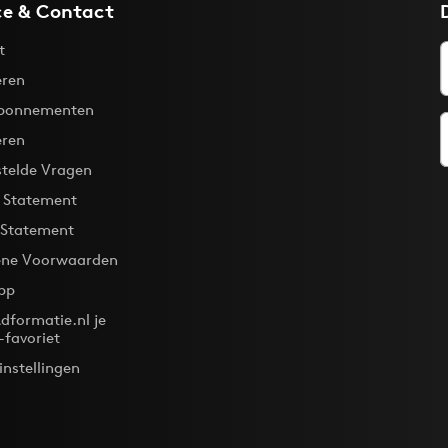
ce & Contact
t
ren
bonnementen
eren
stelde Vragen
y Statement
 Statement
ne Voorwaarden
pp
dformatie.nl je
-favoriet
instellingen