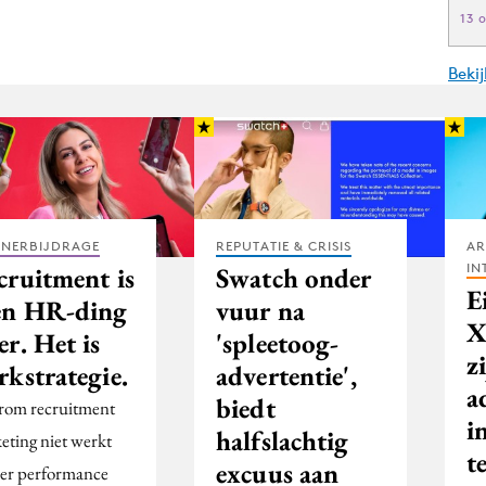
13 
Beki
TNERBIJDRAGE
REPUTATIE & CRISIS
AR
IN
cruitment is
Swatch onder
E
en HR-ding
vuur na
X
r. Het is
'spleetoog-
z
rkstrategie.
advertentie',
a
biedt
om recruitment
i
halfslachtig
eting niet werkt
t
excuus aan
er performance