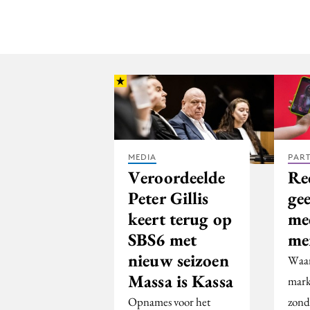
MEDIA
PAR
Veroordeelde
Re
Peter Gillis
ge
keert terug op
mee
SBS6 met
me
nieuw seizoen
Waar
Massa is Kassa
mark
Opnames voor het
zond