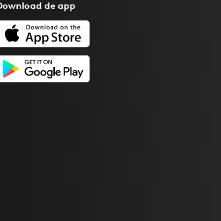
Download de
app