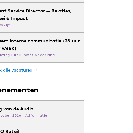
ent Service Director — Relaties,
oei & Impact
mVijf
pert interne communicatie (28 uur
r week)
chting CliniClowns Nederland
k alle vacatures
enementen
g van de Audio
ktober 2026 · Adformatie
O Retail