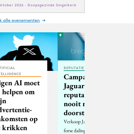
oktober 2026 · Doopsgezinde Singelkerk
jk alle evenementen
TIFICIAL
REPUTATIE & CRISIS
TELLIGENCE
Campagne van
igen AI moet
Jaguar had de
 helpen om
reputatietoets
ijn
nooit mogen
dvertentie-
doorstaan
nkomsten op
Verkoop Jaguar liet
e krikken
forse daling zien,