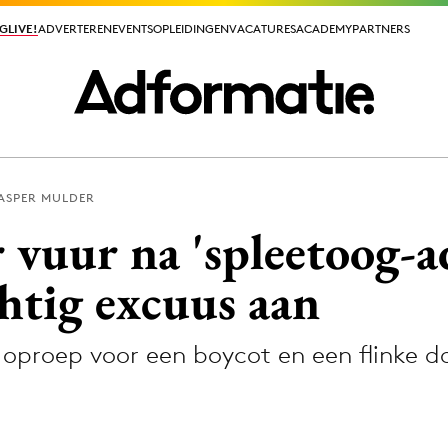
GLIVE!
GLIVE!
ADVERTEREN
ADVERTEREN
EVENTS
EVENTS
OPLEIDINGEN
OPLEIDINGEN
VACATURES
VACATURES
ACADEMY
ACADEMY
PARTNERS
PARTNERS
ASPER MULDER
ieuws app
vuur na 'spleetoog-ad
chtig excuus aan
 oproep voor een boycot en een flinke d
Media
ormation
Merkstrategie
PR