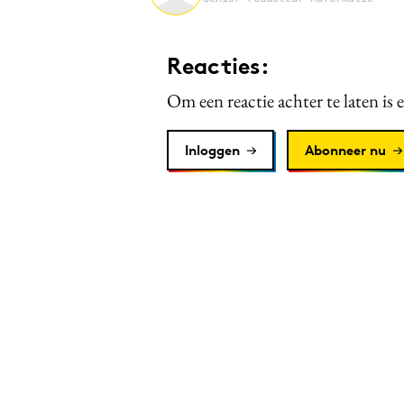
Reacties:
Om een reactie achter te laten is 
Inloggen
Abonneer nu