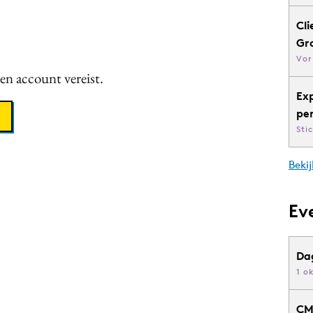
Cli
Gr
Vor
een account vereist.
Ex
pe
Sti
Bekij
Ev
Da
1 o
CM