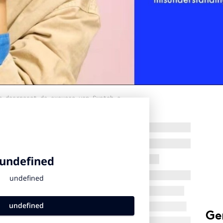
n daarnaast de excuses van Swatch.s
Ge