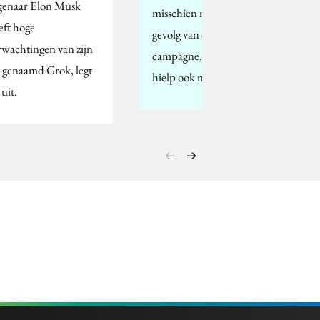
genaar Elon Musk
misschien niet direct het
eft hoge
gevolg van de
rwachtingen van zijn
campagne, maar die
 genaamd Grok, legt
hielp ook niet.
 uit.