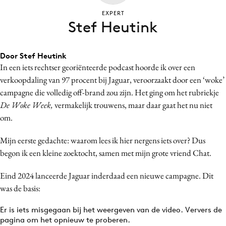
Bureaus
EXPERT
Stef Heutink
Campagnes
Carriere
Contentmarketing
Door Stef Heutink
In een iets rechtser georiënteerde podcast hoorde ik over een
Craft
verkoopdaling van 97 procent bij Jaguar, veroorzaakt door een ‘woke’
Customer Experience
campagne die volledig off-brand zou zijn. Het ging om het rubriekje
Data & Insights
De Woke Week,
vermakelijk trouwens, maar daar gaat het nu niet
Design
om.
Digital transformation
Mijn eerste gedachte: waarom lees ik hier nergens iets over? Dus
Diversiteit
begon ik een kleine zoektocht, samen met mijn grote vriend Chat.
Effectiviteit
Eind 2024 lanceerde Jaguar inderdaad een nieuwe campagne. Dit
Gedragsverandering
was de basis:
Influencer marketing
Interne communicatie
Er is iets misgegaan bij het weergeven van de video. Ververs de
pagina om het opnieuw te proberen.
Martech