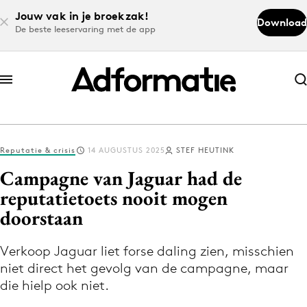
Jouw vak in je broekzak!
Download
De beste leeservaring met de app
Abonneer nu
Abonneer nu
Reputatie & crisis
14 AUGUSTUS 2025
STEF HEUTINK
Log in
Campagne van Jaguar had de
reputatietoets nooit mogen
doorstaan
Download de app
Volg het laatste nieuws via de Adformatie
Verkoop Jaguar liet forse daling zien, misschien
Nieuws app
niet direct het gevolg van de campagne, maar
die hielp ook niet.