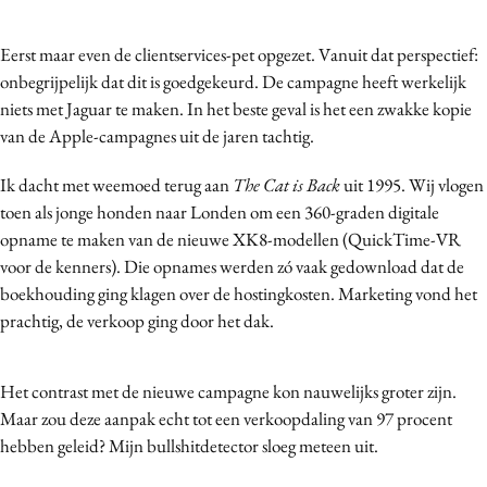
Media
Eerst maar even de clientservices-pet opgezet. Vanuit dat perspectief:
Merkstrategie
onbegrijpelijk dat dit is goedgekeurd. De campagne heeft werkelijk
PR
niets met Jaguar te maken. In het beste geval is het een zwakke kopie
Programmatic
van de Apple-campagnes uit de jaren tachtig.
Purpose Marketing
Ik dacht met weemoed terug aan
The Cat is Back
uit 1995. Wij vlogen
Reputatie & crisis
toen als jonge honden naar Londen om een 360-graden digitale
opname te maken van de nieuwe XK8-modellen (QuickTime-VR
voor de kenners). Die opnames werden zó vaak gedownload dat de
boekhouding ging klagen over de hostingkosten. Marketing vond het
prachtig, de verkoop ging door het dak.
Het contrast met de nieuwe campagne kon nauwelijks groter zijn.
Maar zou deze aanpak echt tot een verkoopdaling van 97 procent
hebben geleid? Mijn bullshitdetector sloeg meteen uit.