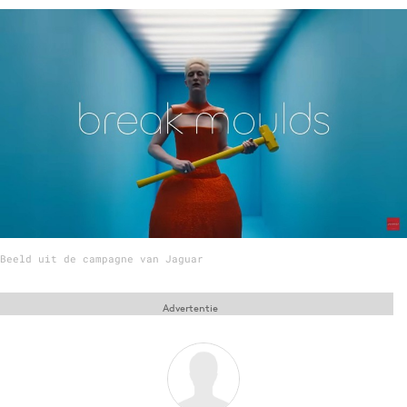
Menu
Home
9 sept: GenAI-training
12 nov: MarketingLive!
Adverteren
Events
Opleidingen
Beeld uit de campagne van Jaguar
Vacatures
Academy
Advertentie
Partners
Topics
Artificial Intelligence