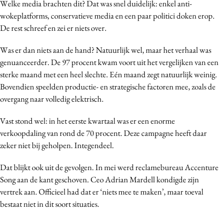
Welke media brachten dit? Dat was snel duidelijk: enkel anti-
wokeplatforms, conservatieve media en een paar politici doken erop.
De rest schreef en zei er niets over.
Was er dan niets aan de hand? Natuurlijk wel, maar het verhaal was
genuanceerder. De 97 procent kwam voort uit het vergelijken van een
sterke maand met een heel slechte. Eén maand zegt natuurlijk weinig.
Bovendien speelden productie- en strategische factoren mee, zoals de
overgang naar volledig elektrisch.
Vast stond wel: in het eerste kwartaal was er een enorme
verkoopdaling van rond de 70 procent. Deze campagne heeft daar
zeker niet bij geholpen. Integendeel.
Dat blijkt ook uit de gevolgen. In mei werd reclamebureau Accenture
Song aan de kant geschoven. Ceo Adrian Mardell kondigde zijn
vertrek aan. Officieel had dat er ‘niets mee te maken’, maar toeval
bestaat niet in dit soort situaties.