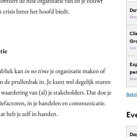
ofiteert de hele organisatie van en je bouwt
 crisis beter het hoofd biedt.
Da
Sti
Cli
Gr
Vor
tie
Ex
ubliek kan
in no time
je organisatie maken of
pe
Sti
 de prullenbak in. Je kunt wel degelijk sturen
 waardering van (al) je stakeholders. Dat doe je
Bekij
tiefactoren, in je handelen en communicatie.
at heb je zelf in handen.
Ev
Da