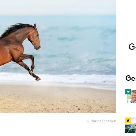
Programmatic
ering
Purpose Marketing
keting
Reputatie & crisis
nicatie
G
Ge
© Shutterstock