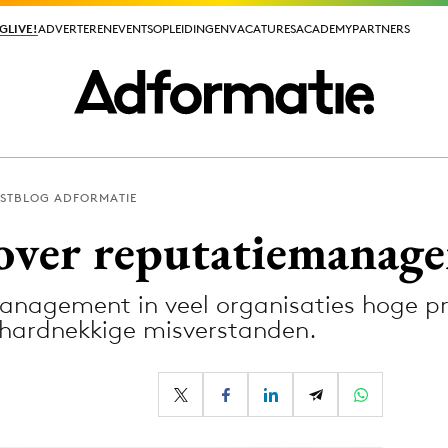
GLIVE!
GLIVE!
ADVERTEREN
ADVERTEREN
EVENTS
EVENTS
OPLEIDINGEN
OPLEIDINGEN
VACATURES
VACATURES
ACADEMY
ACADEMY
PARTNERS
PARTNERS
STBLOG ADFORMATIE
ieuws app
over reputatiemanag
agement in veel organisaties hoge prio
 hardnekkige misverstanden.
Media
ormation
Merkstrategie
PR