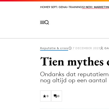
HOME
HOME
9 SEPT: GENAI-TRAINING
9 SEPT: GENAI-TRAINING
12 NOV: MARKETIN
12 NOV: MARKETIN
Reputatie & crisis
7 DECEMBER 2023
GA
Volg het laatste nieuws via de Adformatie N
Tien mythes 
Ondanks dat reputatieman
Topics
nog altijd op een aantal
Artificial Intelligence
Design
Bureaus
Digital transf
0
0
Campagnes
Diversiteit