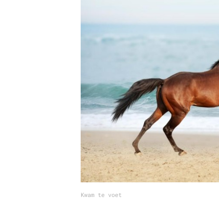
Carriere
Effectiviteit
Contentmarketing
Gedragsverand
Craft
Influencer mar
Customer Experience
Interne commu
Data & Insights
Martech
Kwam te voet