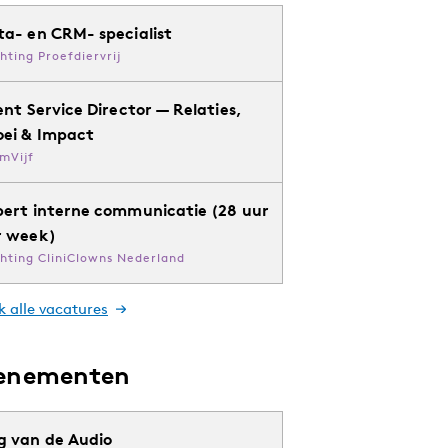
ta- en CRM- specialist
chting Proefdiervrij
ent Service Director — Relaties,
oei & Impact
mVijf
pert interne communicatie (28 uur
r week)
chting CliniClowns Nederland
k alle vacatures
enementen
g van de Audio