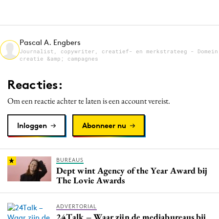
Media
Merkstrategie
PR
Pascal A. Engbers
Journalist, copywriter, creatief- en merkstrateeg - Domein
Programmatic
creatie &amp; campagnes
Purpose Marketing
Reacties:
Reputatie & crisis
Om een reactie achter te laten is een account vereist.
Inloggen
Abonneer nu
BUREAUS
Dept wint Agency of the Year Award bij
The Lovie Awards
ADVERTORIAL
24Talk – Waar zijn de mediabureaus bij