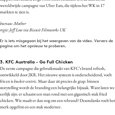
wereldwijde campagne van Uber Eats, die tijdens het WK in 17
Media
markten te zien is.
Merkstrategie
PR
bureau: Mother
Programmatic
regie: Jeff Low via Biscuit Filmworks UK
Purpose Marketing
Er is iets misgegaan bij het weergeven van de video. Ververs de
Reputatie & crisis
pagina om het opnieuw te proberen.
3. KFC Australia - Go Full Chicken
De eerste campagne die gebruikmaakt van KFC’s brand refresh,
ontwikkeld door JKR. Het nieuwe systeem is onderscheidend, voelt
fris en is
bucket-centric
. Maar daar zit precies de grap: binnen
storytelling wordt de branding een belangrijke bijzaak. Want laten we
eerlijk zijn: er schaatst een man rond met een gigantisch stuk fried
chicken. Wie maalt er dan nog om een rebrand? Desondanks voelt het
merk opgefrist en een stuk moderner.