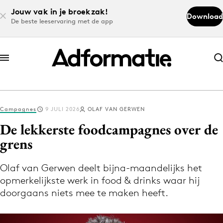
Jouw vak in je broekzak!
Download
De beste leeservaring met de app
Abonneer nu
Abonneer nu
Campagnes
9 JULI 2026
OLAF VAN GERWEN
Log in
De lekkerste foodcampagnes over de
grens
Download de app
Volg het laatste nieuws via de Adformatie
Olaf van Gerwen deelt bijna-maandelijks het
opmerkelijkste werk in food & drinks waar hij
Nieuws app
doorgaans niets mee te maken heeft.