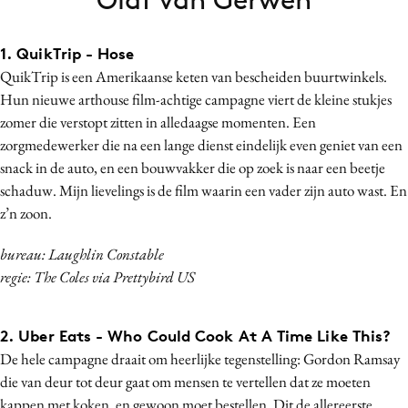
Bureaus
Campagnes
1. QuikTrip - Hose
Carriere
QuikTrip is een Amerikaanse keten van bescheiden buurtwinkels.
Hun nieuwe arthouse film-achtige campagne viert de kleine stukjes
Contentmarketing
zomer die verstopt zitten in alledaagse momenten. Een
Craft
zorgmedewerker die na een lange dienst eindelijk even geniet van een
Customer Experience
snack in de auto, en een bouwvakker die op zoek is naar een beetje
Data & Insights
schaduw. Mijn lievelings is de film waarin een vader zijn auto wast. En
Design
z’n zoon.
Digital transformation
bureau: Laughlin Constable
Diversiteit
regie: The Coles via Prettybird US
Effectiviteit
Gedragsverandering
2. Uber Eats - Who Could Cook At A Time Like This?
Influencer marketing
De hele campagne draait om heerlijke tegenstelling: Gordon Ramsay
Interne communicatie
die van deur tot deur gaat om mensen te vertellen dat ze moeten
Martech
kappen met koken, en gewoon moet bestellen. Dit de allereerste