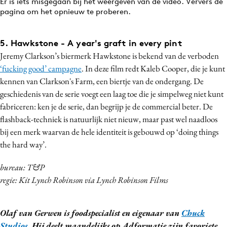
Er is iets misgegaan bij het weergeven van de video. Ververs de
pagina om het opnieuw te proberen.
5. Hawkstone - A year's graft in every pint
Jeremy Clarkson’s biermerk Hawkstone is bekend van de verboden
‘fucking good’ campagne
. In deze film redt Kaleb Cooper, die je kunt
kennen van Clarkson's Farm, een biertje van de ondergang. De
geschiedenis van de serie voegt een laag toe die je simpelweg niet kunt
fabriceren: ken je de serie, dan begrijp je de commercial beter. De
flashback-techniek is natuurlijk niet nieuw, maar past wel naadloos
bij een merk waarvan de hele identiteit is gebouwd op ‘doing things
the hard way’.
bureau: T&P
regie: Kit Lynch Robinson via Lynch Robinson Films
Olaf van Gerwen is foodspecialist en eigenaar van
Chuck
Studios
. Hij deelt maandelijks op Adformatie zijn favoriete