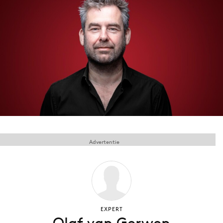
Menu
Home
9 sept: GenAI-training
12 nov: MarketingLive!
Adverteren
Events
Opleidingen
Advertentie
Vacatures
Academy
Partners
Topics
EXPERT
Artificial Intelligence
Olaf van Gerwen