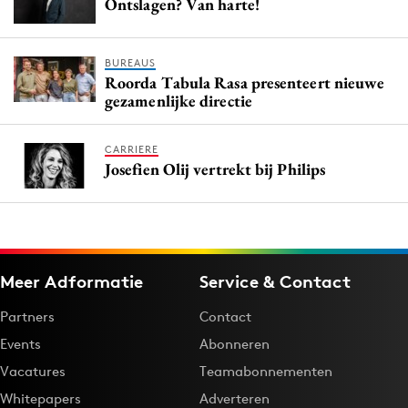
Ontslagen? Van harte!
BUREAUS
Roorda Tabula Rasa presenteert nieuwe
gezamenlijke directie
CARRIERE
Josefien Olij vertrekt bij Philips
Meer Adformatie
Service & Contact
Partners
Contact
Events
Abonneren
Vacatures
Teamabonnementen
Whitepapers
Adverteren