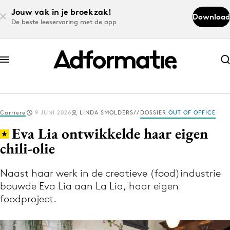
Jouw vak in je broekzak!
Download
De beste leeservaring met de app
Abonneer nu
Abonneer nu
Carriere
9 JUNI 2026
LINDA SMOLDERS
DOSSIER
OUT OF OFFICE
Log in
Eva Lia ontwikkelde haar eigen
chili-olie
Download de app
Volg het laatste nieuws via de Adformatie
Naast haar werk in de creatieve (food)industrie
bouwde Eva Lia aan La Lia, haar eigen
Nieuws app
foodproject.