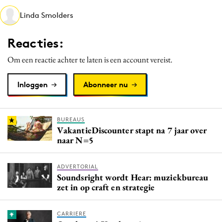
Media
Linda Smolders
Merkstrategie
Reacties:
PR
Programmatic
Om een reactie achter te laten is een account vereist.
Purpose Marketing
Inloggen
Abonneer nu
Reputatie & crisis
BUREAUS
VakantieDiscounter stapt na 7 jaar over
naar N=5
ADVERTORIAL
Soundsright wordt Hear: muziekbureau
zet in op craft en strategie
CARRIERE