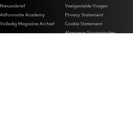
Nieuwsbrief
Veelgestelde Vragen
Adformatie Academy
Privacy Statement
Volledig Magazine Archief
Cookie Statement
Algemene Voorwaarden
Onze app
Maak Adformatie.nl je
Google-favoriet
Privacyinstellingen
Download de
Adformatie Nieuws App