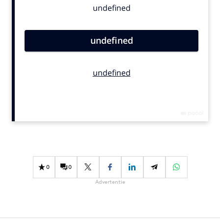
Bureaus
Campagnes
Carriere
Contentmarketing
Craft
Customer Experience
Data & Insights
Design
Digital transformation
Diversiteit
Effectiviteit
0
0
Gedragsverandering
Advertentie
Influencer marketing
Interne communicatie
Martech