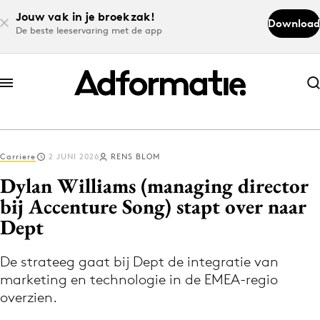
Jouw vak in je broekzak!
Download
De beste leeservaring met de app
Abonneer nu
Abonneer nu
Carriere
2 JUNI 2026
RENS BLOM
Log in
Dylan Williams (managing director
bij Accenture Song) stapt over naar
Dept
Download de app
Volg het laatste nieuws via de Adformatie
De strateeg gaat bij Dept de integratie van
Nieuws app
marketing en technologie in de EMEA-regio
overzien.