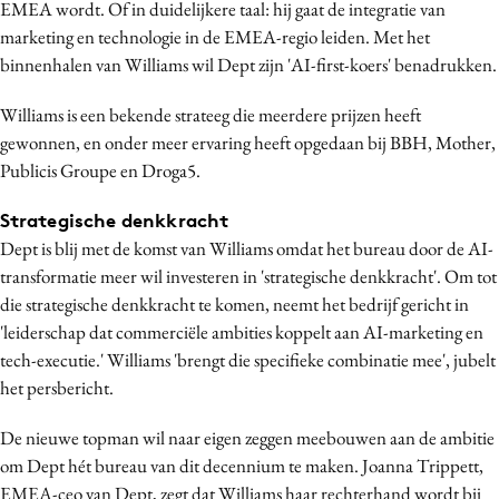
EMEA wordt. Of in duidelijkere taal: hij gaat de integratie van
Bureaus
marketing en technologie in de EMEA-regio leiden. Met het
Campagnes
binnenhalen van Williams wil Dept zijn 'AI-first-koers' benadrukken.
Carriere
Williams is een bekende strateeg die meerdere prijzen heeft
Contentmarketing
gewonnen, en onder meer ervaring heeft opgedaan bij BBH, Mother,
Craft
Publicis Groupe en Droga5.
Customer Experience
Strategische denkkracht
Data & Insights
Dept is blij met de komst van Williams omdat het bureau door de AI-
Design
transformatie meer wil investeren in 'strategische denkkracht'. Om tot
Digital transformation
die strategische denkkracht te komen, neemt het bedrijf gericht in
Diversiteit
'leiderschap dat commerciële ambities koppelt aan AI-marketing en
Effectiviteit
tech-executie.' Williams 'brengt die specifieke combinatie mee', jubelt
het persbericht.
Gedragsverandering
Influencer marketing
De nieuwe topman wil naar eigen zeggen meebouwen aan de ambitie
Interne communicatie
om Dept hét bureau van dit decennium te maken. Joanna Trippett,
Martech
EMEA-ceo van Dept, zegt dat Williams haar rechterhand wordt bij