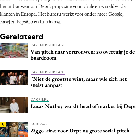
het uitbouwen van Dept's propositie voor lokale en wereldwijde
Media
klanten in Europa. Het bureau werkt voor onder meer Google,
Merkstrategie
EasyJet, PepsiCo en Lufthansa.
PR
Programmatic
Gerelateerd
Purpose Marketing
PARTNERBIJDRAGE
Van pitch naar vertrouwen: zo overtuig je de
Reputatie & crisis
boardroom
PARTNERBIJDRAGE
''Niet de grootste wint, maar wie zich het
snelst aanpast"
CARRIERE
Lucas Nutbey wordt head of market bij Dept
BUREAUS
Ziggo kiest voor Dept na grote social-pitch