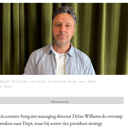
Menu
Home
9 sept: GenAI-training
12 nov: MarketingLive!
Adverteren
Events
Opleidingen
Dylan Williams verruilt Accenture Song voor Dept
Vacatures
© Dept
Academy
Advertentie
Partners
Topics
Accenture Song ziet managing director Dylan Williams de overstap
maken naar Dept, waar hij senior vice president strategy
Artificial Intelligence