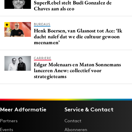
SuperRebel stelt Budi Gonzalez de
Chaves aan als ceo
BUREAUS
Henk Boersen, van Glasnost tot Ace: ‘Ik
dacht naïef dat we die cultuur gewoon
meenamen’
CARRIERE
Edgar Molenaars en Maton Sonnemans
lanceren Anew: collectief voor
strategieteams
Meer Adformatie
Service & Contact
Partners
Contact
Events
Abonneren