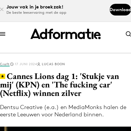
Jouw vak in je broekzak!
Download
De beste leeservaring met de app
Abonneer nu
Abonneer nu
Craft
17 JUNI 2024
LUCAS BOON
Log in
Cannes Lions dag 1: 'Stukje van
mij' (KPN) en 'The fucking car'
(Netflix) winnen zilver
Download de app
Volg het laatste nieuws via de Adformatie
Dentsu Creative (e.a.) en MediaMonks halen de
Nieuws app
eerste Leeuwen voor Nederland binnen.