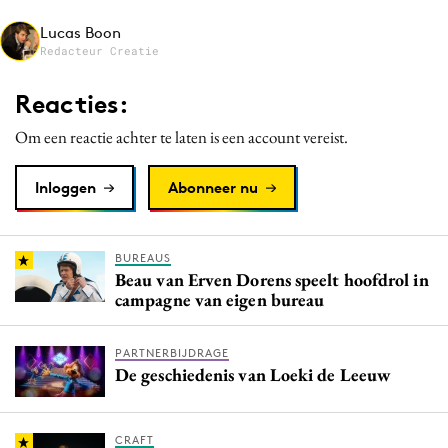
Media
Lucas Boon
Merkstrategie
Redacteur Creatie
PR
Reacties:
Programmatic
Om een reactie achter te laten is een account vereist.
Purpose Marketing
Reputatie & crisis
Inloggen
Abonneer nu
BUREAUS
Beau van Erven Dorens speelt hoofdrol in
campagne van eigen bureau
PARTNERBIJDRAGE
De geschiedenis van Loeki de Leeuw
CRAFT