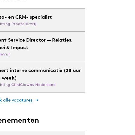
ta- en CRM- specialist
chting Proefdiervrij
ent Service Director — Relaties,
oei & Impact
mVijf
pert interne communicatie (28 uur
r week)
chting CliniClowns Nederland
k alle vacatures
enementen