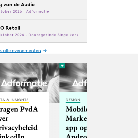
g van de Audio
ktober 2026 · Adformatie
O Retail
oktober 2026 · Doopsgezinde Singelkerk
jk alle evenementen
TA & INSIGHTS
DESIGN
ragen PvdA
Mobile
ver
Marketing
rivacybeleid
app op
inkedIn
Android en