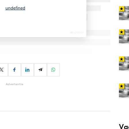
Advertentie
Va