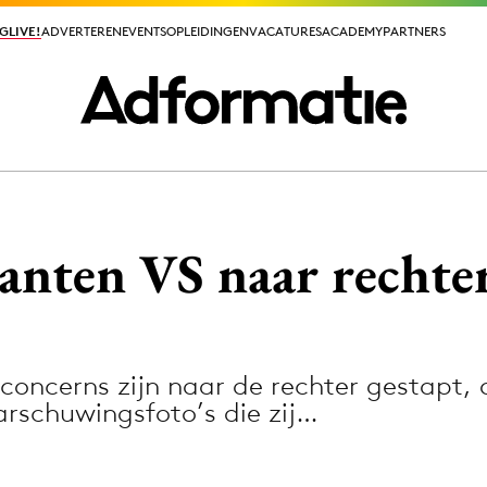
GLIVE!
GLIVE!
ADVERTEREN
ADVERTEREN
EVENTS
EVENTS
OPLEIDINGEN
OPLEIDINGEN
VACATURES
VACATURES
ACADEMY
ACADEMY
PARTNERS
PARTNERS
ieuws app
anten VS naar rechte
oncerns zijn naar de rechter gestapt, 
Media
rschuwingsfoto’s die zij…
ormation
Merkstrategie
PR