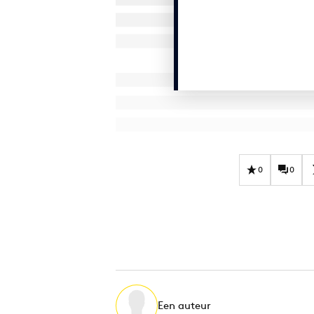
0
0
Een auteur