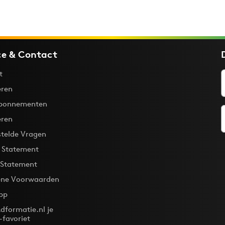
ce & Contact
t
ren
bonnementen
eren
stelde Vragen
y Statement
 Statement
ne Voorwaarden
pp
dformatie.nl je
-favoriet