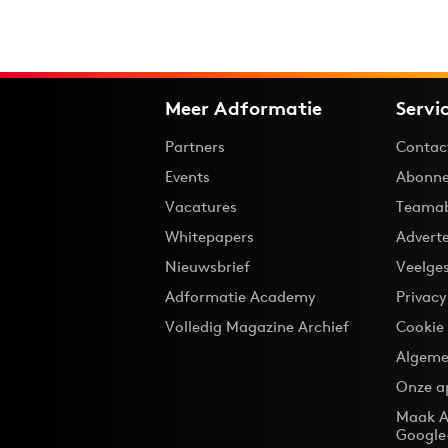
Meer Adformatie
Servi
Partners
Contac
Events
Abonne
Vacatures
Teama
Whitepapers
Advert
Nieuwsbrief
Veelge
Adformatie Academy
Privac
Volledig Magazine Archief
Cookie
Algeme
Onze a
Maak A
Google