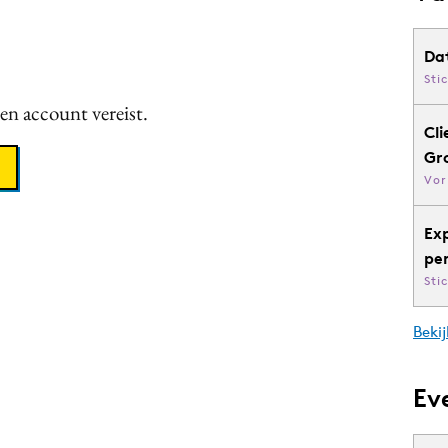
Da
Sti
een account vereist.
Cli
Gr
Vor
Ex
pe
Sti
Bekij
Ev