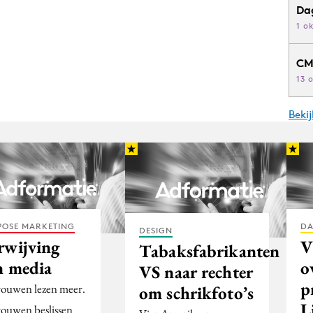
Da
1 o
CM
13 
Beki
POSE MARKETING
DA
DESIGN
rwijving
V
Tabaksfabrikanten
n media
o
VS naar rechter
p
vrouwen lezen meer.
om schrikfoto’s
L
vrouwen beslissen