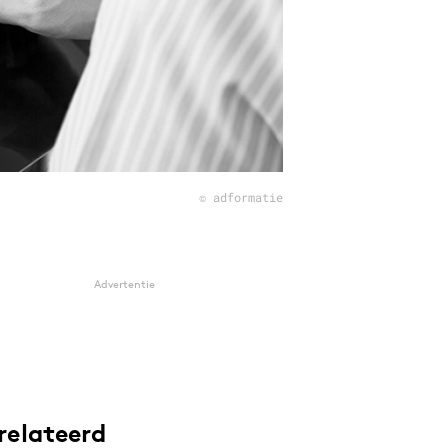
© adformatie
Advertentie
relateerd