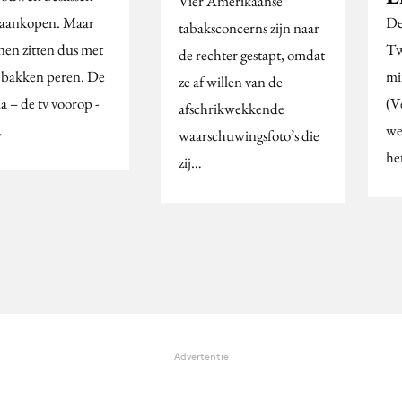
Vier Amerikaanse
 aankopen. Maar
De
tabaksconcerns zijn naar
en zitten dus met
Tw
de rechter gestapt, omdat
ebakken peren. De
mi
ze af willen van de
a – de tv voorop -
(Ve
afschrikwekkende
…
we
waarschuwingsfoto’s die
he
zij…
Advertentie