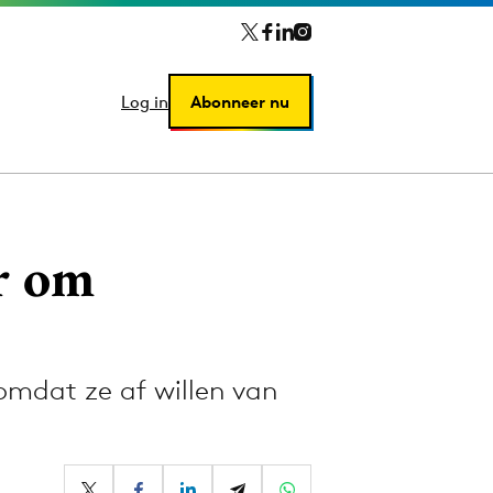
Log in
Log in
Abonneer nu
Abonneer nu
r om
omdat ze af willen van