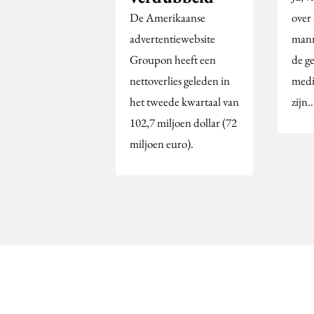
De Amerikaanse
over
advertentiewebsite
mann
Groupon heeft een
de g
nettoverlies geleden in
medi
het tweede kwartaal van
zijn
102,7 miljoen dollar (72
miljoen euro).