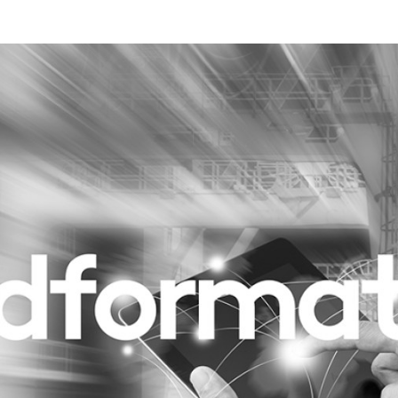
Programmatic
ering
Purpose Marketing
keting
Reputatie & crisis
nicatie