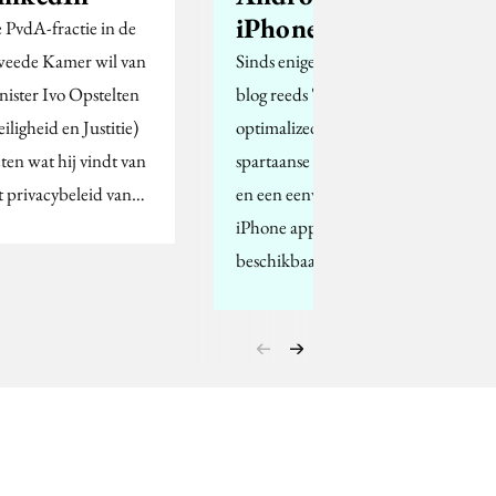
iPhone
 PvdA-fractie in de
eede Kamer wil van
Sinds enige tijd is de
nister Ivo Opstelten
blog reeds 'mobile
iligheid en Justitie)
optimalized', is er een
ten wat hij vindt van
spartaanse Android app
t privacybeleid van…
en een eenvoudige
iPhone app
beschikbaar.