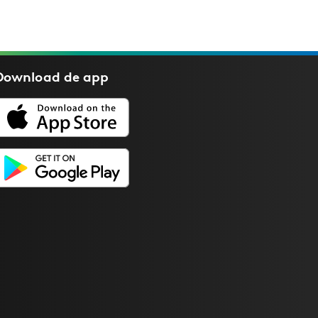
Download de
app