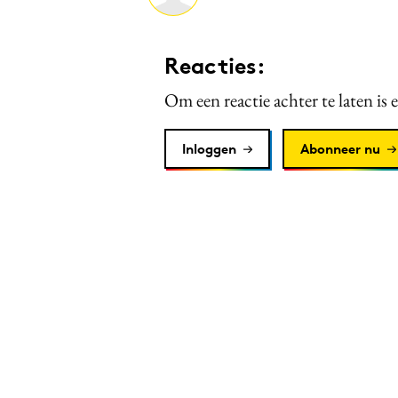
Reacties:
Om een reactie achter te laten is 
Inloggen
Abonneer nu