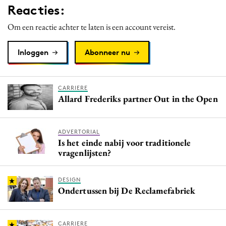
Reacties:
Media
Merkstrategie
Om een reactie achter te laten is een account vereist.
PR
Inloggen
Abonneer nu
Programmatic
Purpose Marketing
Reputatie & crisis
CARRIERE
Allard Frederiks partner Out in the Open
ADVERTORIAL
Is het einde nabij voor traditionele
vragenlijsten?
DESIGN
Ondertussen bij De Reclamefabriek
CARRIERE