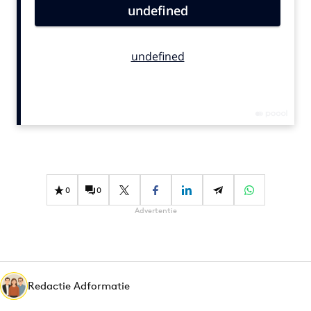
Bureaus
Campagnes
Carriere
Contentmarketing
Craft
Customer Experience
Data & Insights
Design
Digital transformation
0
0
Diversiteit
Advertentie
Effectiviteit
Gedragsverandering
Influencer marketing
Interne communicatie
Redactie Adformatie
Martech