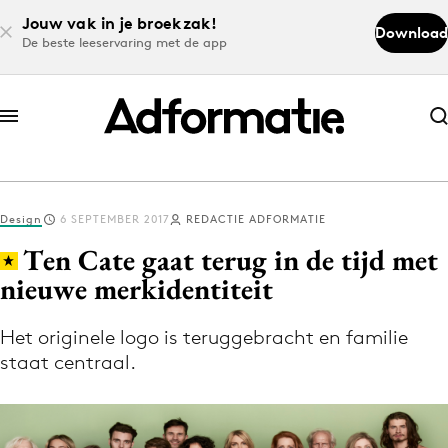
Jouw vak in je broekzak!
Download
De beste leeservaring met de app
Abonneer nu
Abonneer nu
Design
6 SEPTEMBER 2017
REDACTIE ADFORMATIE
Log in
Ten Cate gaat terug in de tijd met
nieuwe merkidentiteit
Download de app
Volg het laatste nieuws via de Adformatie
Het originele logo is teruggebracht en familie
staat centraal.
Nieuws app