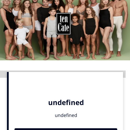
Menu
Home
9 sept: GenAI-training
12 nov: MarketingLive!
Adverteren
Events
Advertentie
Opleidingen
Vacatures
Academy
Partners
Topics
Artificial Intelligence