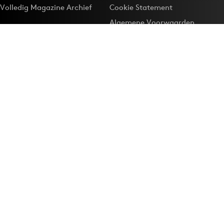
Volledig Magazine Archief
Cookie Statement
Algemene Voorwaarden
Onze app
Maak Adformatie.nl je
Google-favoriet
Privacyinstellingen
Download de
Adformatie Nieuws App