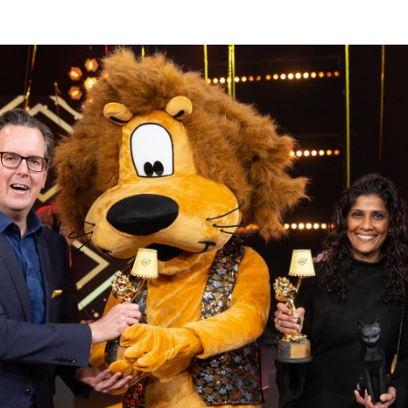
Programmatic
ering
Purpose Marketing
keting
Reputatie & crisis
nicatie