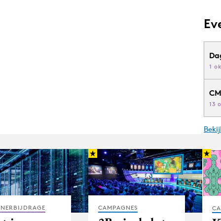
Ev
Da
1 o
CM
13 
Beki
TNERBIJDRAGE
CAMPAGNES
CA