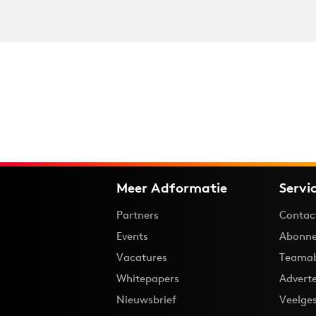
Meer Adformatie
Servi
Partners
Contac
Events
Abonne
Vacatures
Teama
Whitepapers
Advert
Nieuwsbrief
Veelge