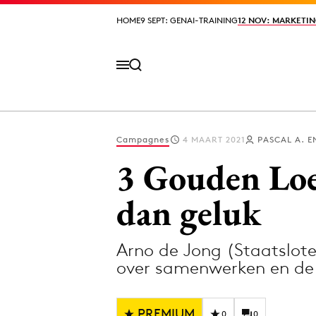
HOME
HOME
9 SEPT: GENAI-TRAINING
9 SEPT: GENAI-TRAINING
12 NOV: MARKETIN
12 NOV: MARKETIN
Campagnes
4 MAART 2021
PASCAL A. 
Volg het laatste nieuws via de Adformatie N
3 Gouden Loe
dan geluk
Topics
Arno de Jong (Staatslote
Artificial Intelligence
Design
over samenwerken en de 
Bureaus
Digital transf
Campagnes
Diversiteit
PREMIUM
0
0