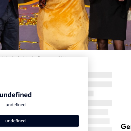
ritia Pahladsingh, Darre van Dijk
Ge