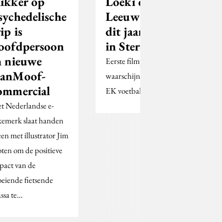
ikker op
Loeki de
sychedelische
Leeuw keert
ip is
dit jaar terug
oofdpersoon
in Ster-blok
n nieuwe
Eerste filmpjes
anMoof-
waarschijnlijk rond het
ommercial
EK voetbal te zien.
t Nederlandse e-
kemerk slaat handen
een met illustrator Jim
oten om de positieve
pact van de
oeiende fietsende
ssa te…