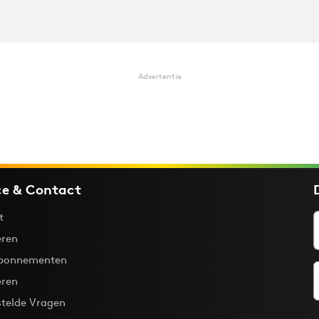
Advertentie
ce & Contact
t
ren
bonnementen
eren
stelde Vragen