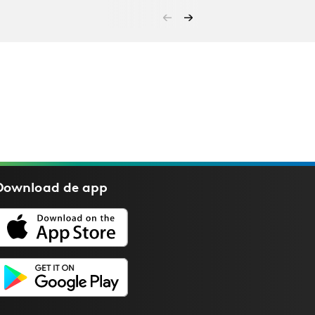
Download de
app