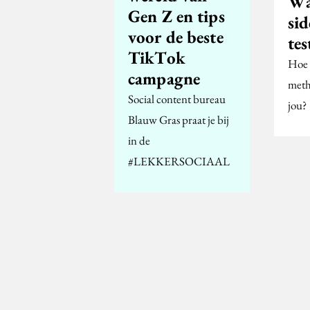
Wat
Gen Z en tips
si
voor de beste
tes
TikTok
Hoe 
campagne
meth
Social content bureau
jou?
Blauw Gras praat je bij
in de
#LEKKERSOCIAAL