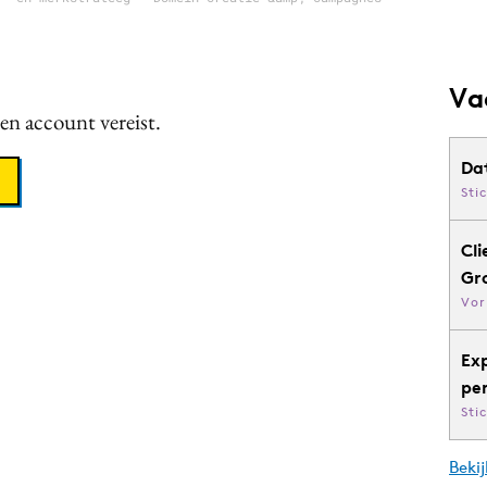
Va
een account vereist.
Da
Sti
Cli
Gr
Vor
Ex
pe
Sti
Bekij