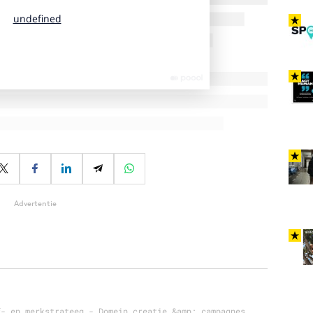
Advertentie
f- en merkstrateeg - Domein creatie &amp; campagnes