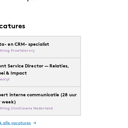
catures
ta- en CRM- specialist
chting Proefdiervrij
ent Service Director — Relaties,
oei & Impact
mVijf
pert interne communicatie (28 uur
r week)
chting CliniClowns Nederland
k alle vacatures