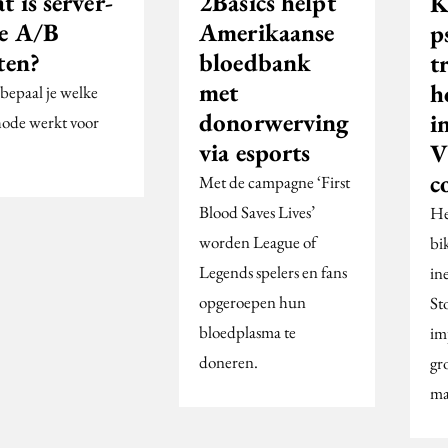
 is server-
2Basics helpt
K
de A/B
Amerikaanse
p
ten?
bloedbank
tr
met
h
bepaal je welke
donorwerving
i
ode werkt voor
via esports
V
c
Met de campagne ‘First
Blood Saves Lives’
He
worden League of
bi
Legends spelers en fans
in
opgeroepen hun
St
bloedplasma te
im
doneren.
gr
ma