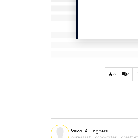
0
0
Pascal A. Engbers
Journalist, copywriter, creatie