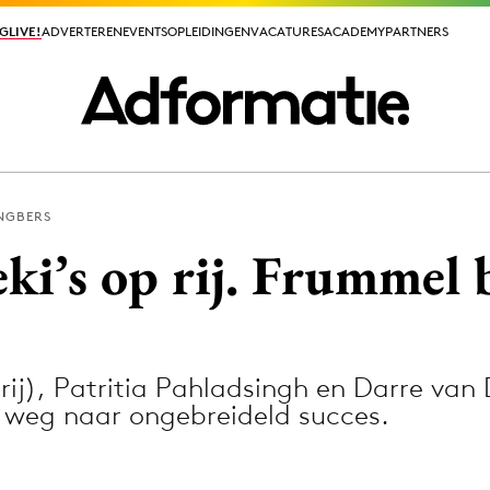
GLIVE!
GLIVE!
ADVERTEREN
ADVERTEREN
EVENTS
EVENTS
OPLEIDINGEN
OPLEIDINGEN
VACATURES
VACATURES
ACADEMY
ACADEMY
PARTNERS
PARTNERS
ENGBERS
ieuws app
ki’s op rij. Frummel 
rij), Patritia Pahladsingh en Darre van 
Media
weg naar ongebreideld succes.
ormation
Merkstrategie
PR