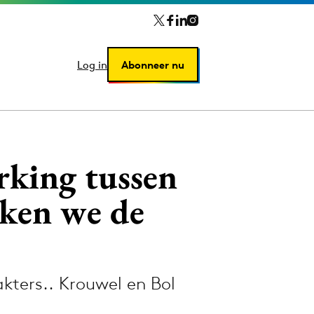
Log in
Log in
Abonneer nu
Abonneer nu
rking tussen
ken we de
kters.. Krouwel en Bol