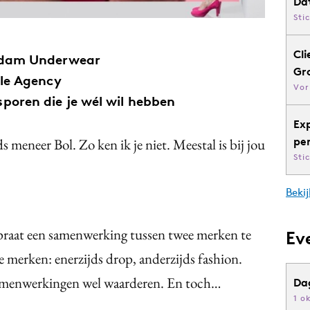
Da
Sti
Cli
-dam Underwear
Gr
ile Agency
Vor
poren die je wél wil hebben
Ex
pe
 meneer Bol. Zo ken ik je niet. Meestal is bij jou
Sti
Bekij
raat een samenwerking tussen twee merken te
Ev
e merken: enerzijds drop, anderzijds fashion.
 samenwerkingen wel waarderen. En toch…
Da
1 o