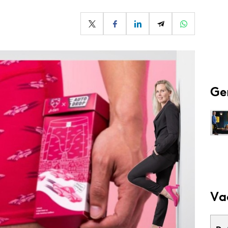
Programmatic
ering
Purpose Marketing
keting
Reputatie & crisis
nicatie
Ge
Va