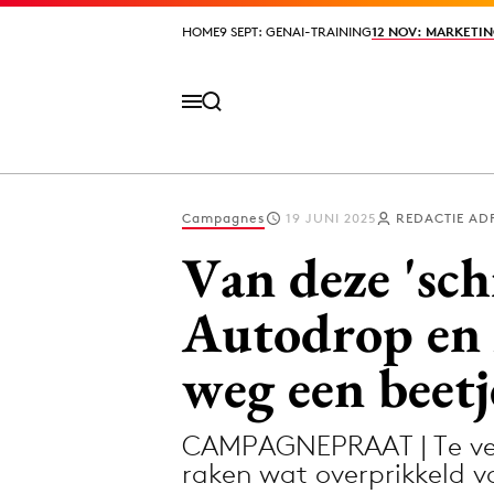
HOME
HOME
9 SEPT: GENAI-TRAINING
9 SEPT: GENAI-TRAINING
12 NOV: MARKETIN
12 NOV: MARKETIN
Campagnes
19 JUNI 2025
REDACTIE AD
Volg het laatste nieuws via de Adformatie N
Van deze 'sc
Autodrop en
Topics
weg een beetj
Artificial Intelligence
Design
Bureaus
Digital transf
CAMPAGNEPRAAT | Te veel 
Campagnes
Diversiteit
raken wat overprikkeld 