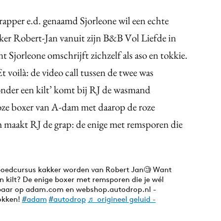
rapper e.d. genaamd Sjorleone wil een echte
kker Robert-Jan vanuit zijn B&B Vol Liefde in
 Sjorleone omschrijft zichzelf als aso en tokkie.
t voilà: de video call tussen de twee was
onder een kilt’ komt bij RJ de wasmand
oze boxer van A-dam met daarop de roze
 maakt RJ de grap: de enige met remsporen die
spoedcursus kakker worden van Robert Jan🧐 Want
n kilt? De enige boxer met remsporen die je wél
jgbaar op adam.com en webshop.autodrop.nl -
sokken!
#adam
#autodrop
♬ origineel geluid -