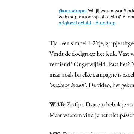
@autodropnl
Wil jij weten wat Sjor
webshop.autodrop.nl of via @A-d
origineel geluid - Autodrop
Tja.. een simpel 1-2’tje, grapje uit
Vindt de doelgroep het leuk. Vast w
verdiend? Ongetwijfeld. Past het? N
maar zoals bij elke campagne is exce
‘make or break
’. De video, het gek
WAB
: Zo fijn. Daarom heb ik je 
Maar waarom vind je het niet passe