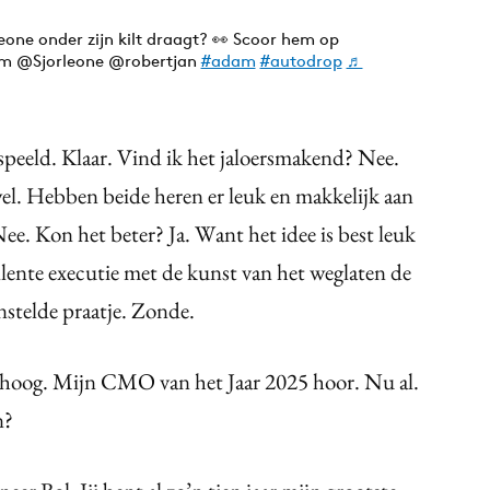
leone onder zijn kilt draagt? 👀 Scoor hem op
am @Sjorleone @robertjan
#adam
#autodrop
♬
gespeeld. Klaar. Vind ik het jaloersmakend? Nee.
el. Hebben beide heren er leuk en makkelijk aan
ee. Kon het beter? Ja. Want het idee is best leuk
llente executie met de kunst van het weglaten de
unstelde praatje. Zonde.
zo hoog. Mijn CMO van het Jaar 2025 hoor. Nu al.
n?