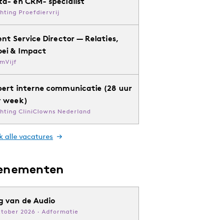
ta- en CRM- specialist
chting Proefdiervrij
ent Service Director — Relaties,
oei & Impact
mVijf
pert interne communicatie (28 uur
r week)
chting CliniClowns Nederland
k alle vacatures
enementen
g van de Audio
ktober 2026 · Adformatie