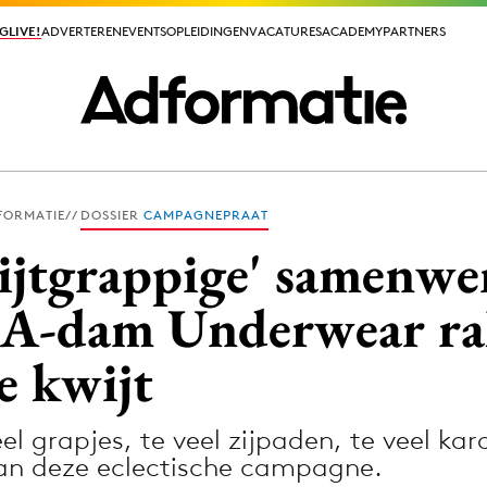
GLIVE!
GLIVE!
ADVERTEREN
ADVERTEREN
EVENTS
EVENTS
OPLEIDINGEN
OPLEIDINGEN
VACATURES
VACATURES
ACADEMY
ACADEMY
PARTNERS
PARTNERS
FORMATIE
DOSSIER
CAMPAGNEPRAAT
ieuws app
hijtgrappige' samenwe
 A-dam Underwear ra
e kwijt
Media
ormation
Merkstrategie
grapjes, te veel zijpaden, te veel kara
PR
van deze eclectische campagne.