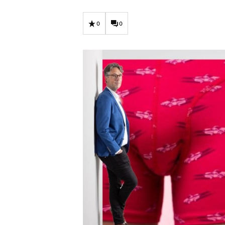
Carriere
Effectiviteit
Contentmarketing
Gedragsverand
0
0
Craft
Influencer mar
Customer Experience
Interne commu
Data & Insights
Martech