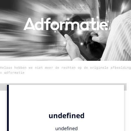
Menu
Home
9 sept: GenAI-training
12 nov: MarketingLive!
Adverteren
Helaas hebben we niet meer de rechten op de originele afbeelding
Events
© adformatie
Opleidingen
Vacatures
Advertentie
Academy
Partners
Topics
Artificial Intelligence