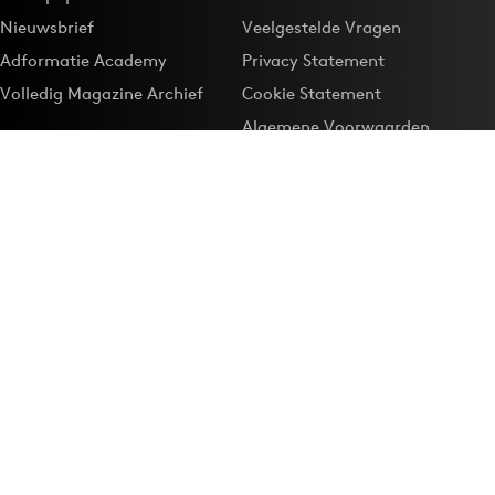
Nieuwsbrief
Veelgestelde Vragen
Adformatie Academy
Privacy Statement
Volledig Magazine Archief
Cookie Statement
Algemene Voorwaarden
Onze app
Maak Adformatie.nl je
Google-favoriet
Privacyinstellingen
Download de
Adformatie Nieuws App