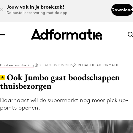
Jouw vak in je broekzak!
Download
De beste leeservaring met de app
Abonneer nu
Abonneer nu
Contentmarketing
25 AUGUSTUS 2015
REDACTIE ADFORMATIE
Log in
Ook Jumbo gaat boodschappen
thuisbezorgen
Download de app
Volg het laatste nieuws via de Adformatie
Daarnaast wil de supermarkt nog meer pick up-
points openen.
Nieuws app