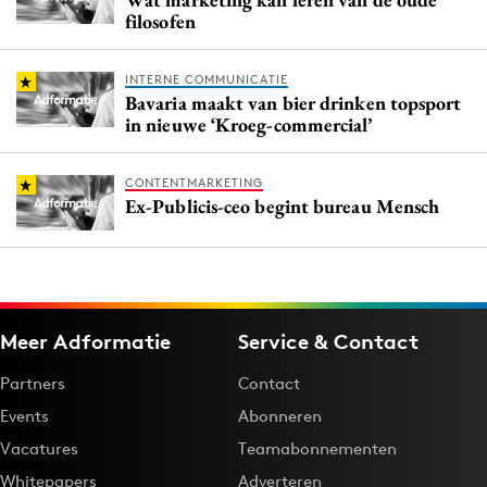
filosofen
INTERNE COMMUNICATIE
Bavaria maakt van bier drinken topsport
in nieuwe ‘Kroeg-commercial’
CONTENTMARKETING
Ex-Publicis-ceo begint bureau Mensch
Meer Adformatie
Service & Contact
Partners
Contact
Events
Abonneren
Vacatures
Teamabonnementen
Whitepapers
Adverteren