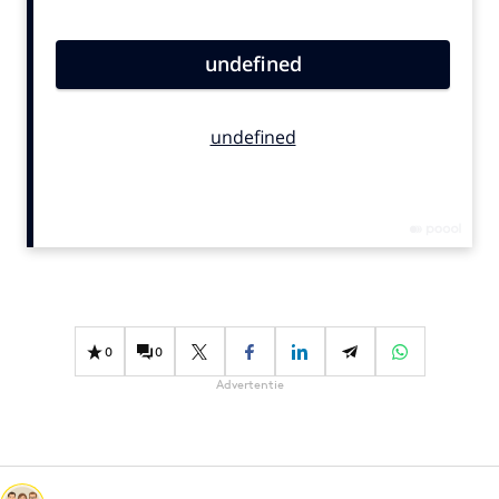
Bureaus
Campagnes
Carriere
Contentmarketing
Craft
Customer Experience
Data & Insights
Design
Digital transformation
Diversiteit
0
0
Effectiviteit
Advertentie
Gedragsverandering
Influencer marketing
Interne communicatie
Martech