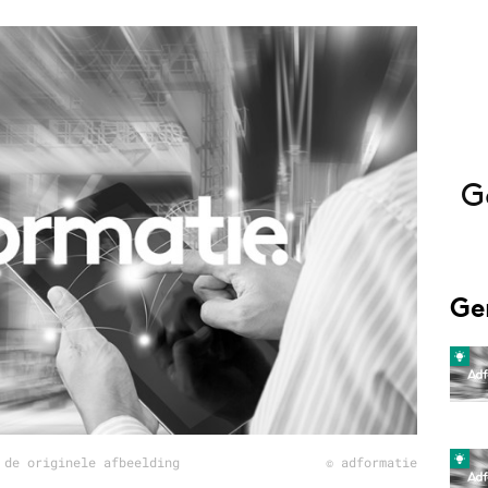
Programmatic
ering
Purpose Marketing
keting
Reputatie & crisis
nicatie
G
Ge
 de originele afbeelding
© adformatie