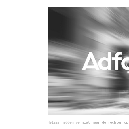
Carriere
Effectiviteit
Contentmarketing
Gedragsverand
Craft
Influencer mar
Customer Experience
Interne commu
Data & Insights
Martech
Helaas hebben we niet meer de rechten op