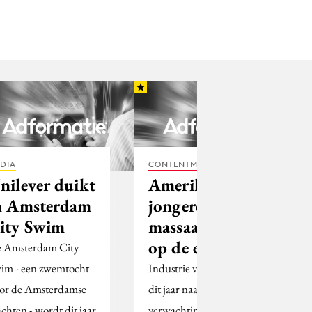
DIA
CONTENTMARKETING
nilever duikt
Amerikaanse
n Amsterdam
jongeren
ity Swim
massaal over
op de e-sigaret
 Amsterdam City
im - een zwemtocht
Industrie van vapers zet
or de Amsterdamse
dit jaar naar
achten - wordt dit jaar
verwachting 5 miljard