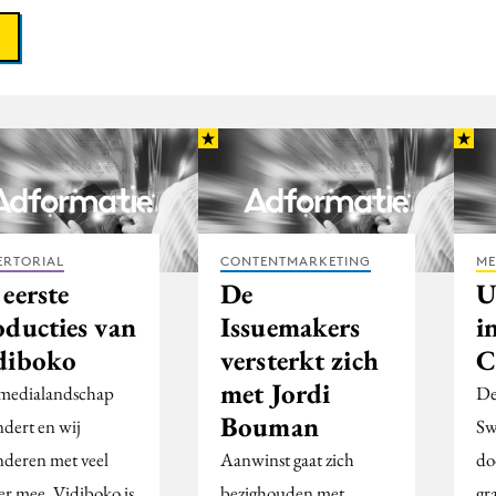
ERTORIAL
CONTENTMARKETING
ME
eerste
De
U
oducties van
Issuemakers
i
diboko
versterkt zich
C
met Jordi
medialandschap
De
Bouman
ndert en wij
Sw
nderen met veel
Aanwinst gaat zich
do
er mee. Vidiboko is
bezighouden met
gr