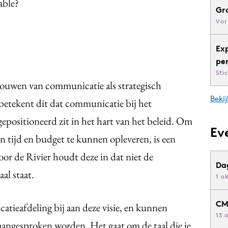
able?
Gr
Vor
Ex
pe
Sti
houwen van communicatie als strategisch
Bekij
tekent dit dat communicatie bij het
positioneerd zit in het hart van het beleid. Om
Ev
 tijd en budget te kunnen opleveren, is een
oor de Rivier houdt deze in dat niet de
Da
al staat.
1 o
CM
tieafdeling bij aan deze visie, en kunnen
13 
angesproken worden. Het gaat om de taal die je