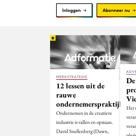
Inloggen
Abonneer nu
ADV
MERKSTRATEGIE
De 
12 lessen uit de
pr
rauwe
Vi
ondernemerspraktijk
Het 
Ondernemen in de creatieve
vera
industrie is vallen en opstaan.
vera
David Snellenberg (Dawn,
plezi