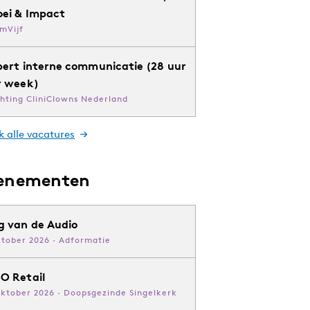
oei & Impact
mVijf
pert interne communicatie (28 uur
r week)
chting CliniClowns Nederland
k alle vacatures
enementen
g van de Audio
ktober 2026 · Adformatie
O Retail
oktober 2026 · Doopsgezinde Singelkerk