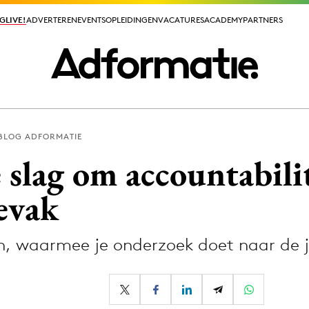
GLIVE!
GLIVE!
ADVERTEREN
ADVERTEREN
EVENTS
EVENTS
OPLEIDINGEN
OPLEIDINGEN
VACATURES
VACATURES
ACADEMY
ACADEMY
PARTNERS
PARTNERS
BLOG ADFORMATIE
ieuws app
 slag om accountabili
evak
, waarmee je onderzoek doet naar de ju
Media
ormation
Merkstrategie
PR