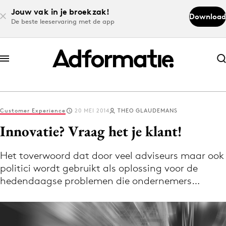
Jouw vak in je broekzak!
Download
De beste leeservaring met de app
Abonneer nu
Abonneer nu
Customer Experience
20 MEI 2014
THEO GLAUDEMANS
Log in
Innovatie? Vraag het je klant!
Het toverwoord dat door veel adviseurs maar ook
Download de app
politici wordt gebruikt als oplossing voor de
Volg het laatste nieuws via de Adformatie
hedendaagse problemen die ondernemers…
Nieuws app