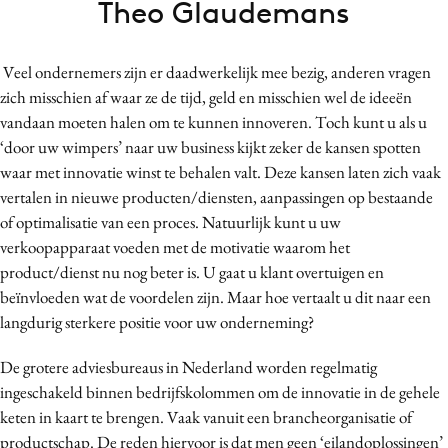
Theo Glaudemans
Bureaus
Campagnes
Veel ondernemers zijn er daadwerkelijk mee bezig, anderen vragen
Carriere
zich misschien af waar ze de tijd, geld en misschien wel de ideeën
Contentmarketing
vandaan moeten halen om te kunnen innoveren. Toch kunt u als u
Craft
‘door uw wimpers’ naar uw business kijkt zeker de kansen spotten
Customer Experience
waar met innovatie winst te behalen valt. Deze kansen laten zich vaak
vertalen in nieuwe producten/diensten, aanpassingen op bestaande
Data & Insights
of optimalisatie van een proces. Natuurlijk kunt u uw
Design
verkoopapparaat voeden met de motivatie waarom het
Digital transformation
product/dienst nu nog beter is. U gaat u klant overtuigen en
Diversiteit
beïnvloeden wat de voordelen zijn. Maar hoe vertaalt u dit naar een
Effectiviteit
langdurig sterkere positie voor uw onderneming?
Gedragsverandering
De grotere adviesbureaus in Nederland worden regelmatig
Influencer marketing
ingeschakeld binnen bedrijfskolommen om de innovatie in de gehele
Interne communicatie
keten in kaart te brengen. Vaak vanuit een brancheorganisatie of
Martech
productschap. De reden hiervoor is dat men geen ‘eilandoplossingen’