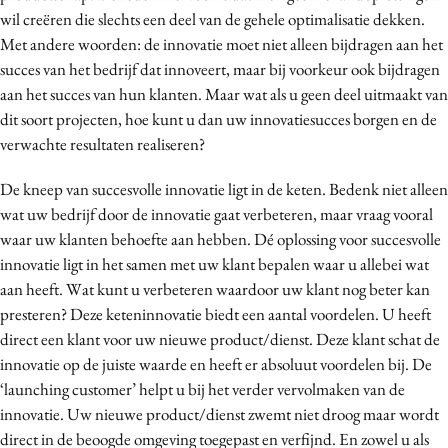
wil creëren die slechts een deel van de gehele optimalisatie dekken.
Media
Met andere woorden: de innovatie moet niet alleen bijdragen aan het
Merkstrategie
succes van het bedrijf dat innoveert, maar bij voorkeur ook bijdragen
PR
aan het succes van hun klanten. Maar wat als u geen deel uitmaakt van
Programmatic
dit soort projecten, hoe kunt u dan uw innovatiesucces borgen en de
Purpose Marketing
verwachte resultaten realiseren?
Reputatie & crisis
De kneep van succesvolle innovatie ligt in de keten. Bedenk niet alleen
wat uw bedrijf door de innovatie gaat verbeteren, maar vraag vooral
waar uw klanten behoefte aan hebben. Dé oplossing voor succesvolle
innovatie ligt in het samen met uw klant bepalen waar u allebei wat
aan heeft. Wat kunt u verbeteren waardoor uw klant nog beter kan
presteren? Deze keteninnovatie biedt een aantal voordelen. U heeft
direct een klant voor uw nieuwe product/dienst. Deze klant schat de
innovatie op de juiste waarde en heeft er absoluut voordelen bij. De
‘launching customer’ helpt u bij het verder vervolmaken van de
innovatie. Uw nieuwe product/dienst zwemt niet droog maar wordt
direct in de beoogde omgeving toegepast en verfijnd. En zowel u als