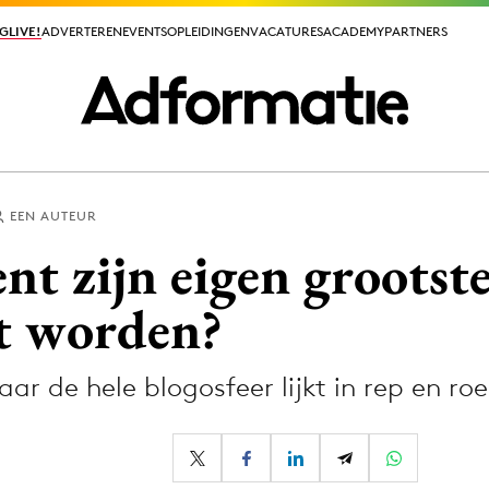
GLIVE!
GLIVE!
ADVERTEREN
ADVERTEREN
EVENTS
EVENTS
OPLEIDINGEN
OPLEIDINGEN
VACATURES
VACATURES
ACADEMY
ACADEMY
PARTNERS
PARTNERS
EEN AUTEUR
ieuws app
nt zijn eigen grootste
et worden?
aar de hele blogosfeer lijkt in rep en
Media
ormation
Merkstrategie
PR