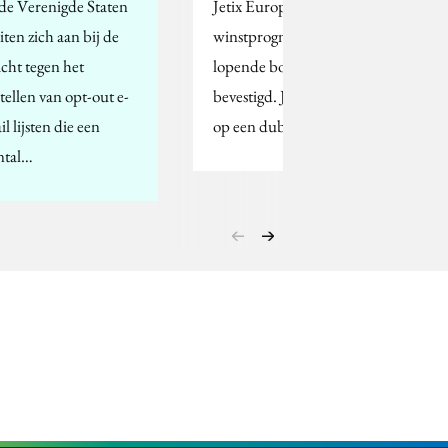
 de Verenigde Staten
Jetix Europe heeft zijn
iten zich aan bij de
winstprognose voor het
acht tegen het
lopende boekjaar
stellen van opt-out e-
bevestigd. Jetix rekent
l lijsten die een
op een dubbelcijferige…
ntal…