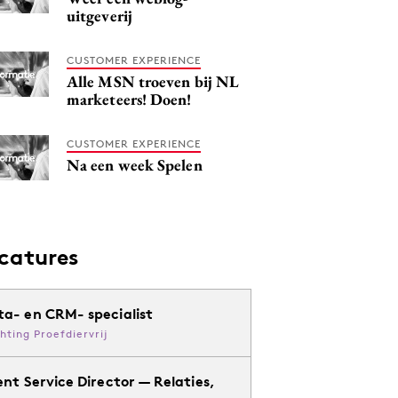
uitgeverij
CUSTOMER EXPERIENCE
Alle MSN troeven bij NL
marketeers! Doen!
CUSTOMER EXPERIENCE
Na een week Spelen
catures
ta- en CRM- specialist
chting Proefdiervrij
ent Service Director — Relaties,