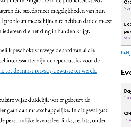
wat hier in Singapore in de publiciteit steeds
Gr
Vor
ongeren die steeds meer mogelijkheden van hun
kel probleem mee schijnen te hebben dat de meest
Ex
r iedereen die het ding in handen krijgt.
pe
Sti
elijk geschokt vanwege de aard van al die
Bekij
eel interessanter zijn de repercussies voor de
ie tot de minst privacy-bewuste ter wereld
Ev
Da
1 o
ulaire wijze duidelijk wat er gebeurt als
er gaan dan maatschappelijke. In dit geval gaat
CM
de persoonlijke levenssfeer links, rechts, onder
13 