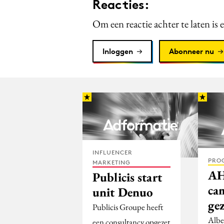
Reacties:
Om een reactie achter te laten is 
Inloggen
Abonneer nu
INFLUENCER
PRO
MARKETING
AH
Publicis start
ca
unit Denuo
ge
Publicis Groupe heeft
Albe
een consultancy opgezet