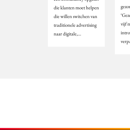
gezo
die klanten moet helpen
‘Gez
die willen switchen van
vijf
traditionele advertising
intr
naar digitale,…
verp