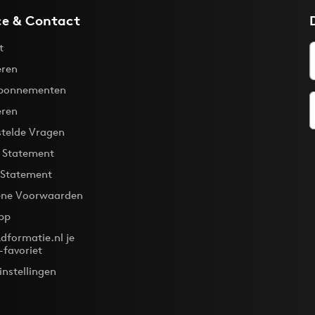
ce & Contact
t
ren
bonnementen
eren
stelde Vragen
y Statement
 Statement
ne Voorwaarden
pp
dformatie.nl je
-favoriet
instellingen