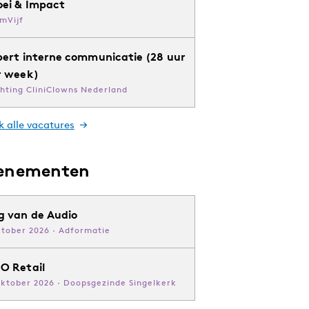
oei & Impact
mVijf
pert interne communicatie (28 uur
r week)
chting CliniClowns Nederland
k alle vacatures
enementen
g van de Audio
ktober 2026 · Adformatie
O Retail
oktober 2026 · Doopsgezinde Singelkerk