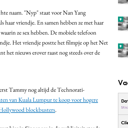
chte naam. "Nyp" staat voor Nan Yang
als haar vriendje. En samen hebben ze met haar
 waarin ze sex hebben. De mobiele telefoon
ndje. Het vriendje postte het filmpje op het Net
want het nieuws erover raast nog steeds over de
Va
rst Tammy nog altijd de Technorati-
traten van Kuala Lumpur te koop voor hogere
Da
Sti
n Hollywood blockbusters
.
Cli