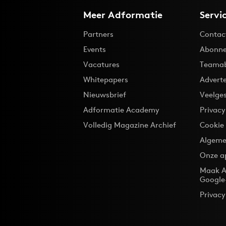
Meer Adformatie
Servi
Partners
Contac
Events
Abonne
Vacatures
Teama
Whitepapers
Advert
Nieuwsbrief
Veelge
Adformatie Academy
Privac
Volledig Magazine Archief
Cookie
Algeme
Onze a
Maak A
Google
Privacy