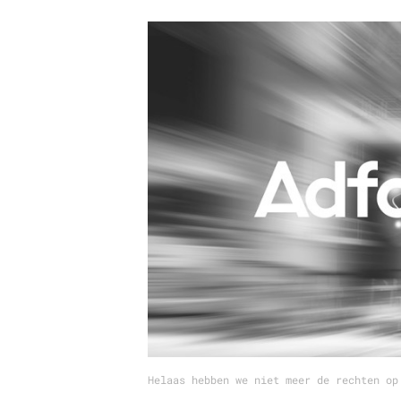
Carriere
Effectiviteit
Contentmarketing
Gedragsverand
Craft
Influencer mar
Customer Experience
Interne commu
Data & Insights
Martech
Helaas hebben we niet meer de rechten op