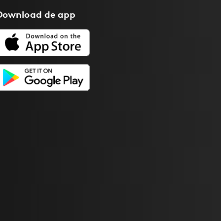
Download de
app