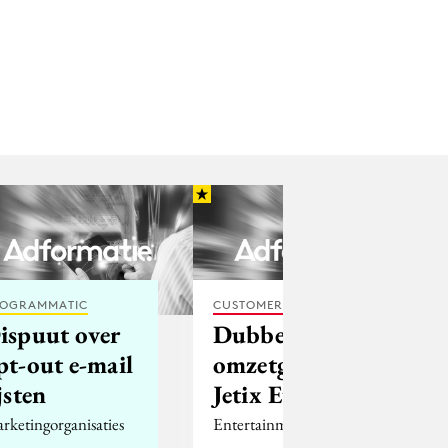
OGRAMMATIC
CUSTOMER EXPERIENCE
ispuut over
Dubbelcijferige
pt-out e-mail
omzetgroei
ijsten
Jetix Europe
rketingorganisaties
Entertainmentbedrijf