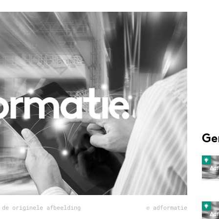
Programmatic
ering
Purpose Marketing
keting
Reputatie & crisis
nicatie
Ge
 de originele afbeelding
© adformatie