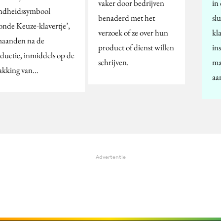
vaker door bedrijven
in
ndheidssymbool
benaderd met het
slu
onde Keuze-klavertje’,
verzoek of ze over hun
kl
 maanden na de
product of dienst willen
in
oductie, inmiddels op de
schrijven.
mai
akking van…
aa
Advertentie