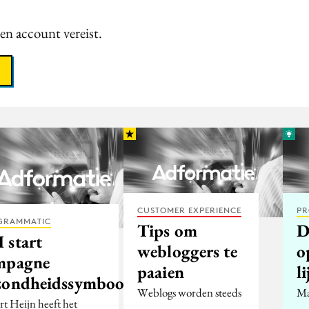
een account vereist.
CUSTOMER EXPERIENCE
PR
GRAMMATIC
Tips om
D
 start
webloggers te
o
mpagne
paaien
l
zondheidssymbool
Weblogs worden steeds
Ma
rt Heijn heeft het