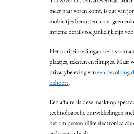
Tot zover het sensatieverhaal. Maar 
meer naar voren komt, is dat van j
mobieltjes benutten, en er geen en
intieme details toegankelijk zijn voo
Het puriteinse Singapore is voornam
plaatjes, teksten en filmpjes. Maar v
privacybeleving van
een bevolking d
behoort
.
Een affaire als deze maakt op spectac
technologische ontwikkelingen snell
het om persoonlijke electronica die 
en boven inhaalt.