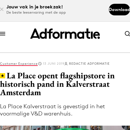
Jouw vak in je broekzak!
Download
De beste leeservaring met de app
Abonneer nu
Abonneer nu
Customer Experience
13 JUNI 2019
REDACTIE ADFORMATIE
Log in
La Place opent flagshipstore in
historisch pand in Kalverstraat
Amsterdam
Download de app
Volg het laatste nieuws via de Adformatie
La Place Kalverstraat is gevestigd in het
Nieuws app
voormalige V&D warenhuis.