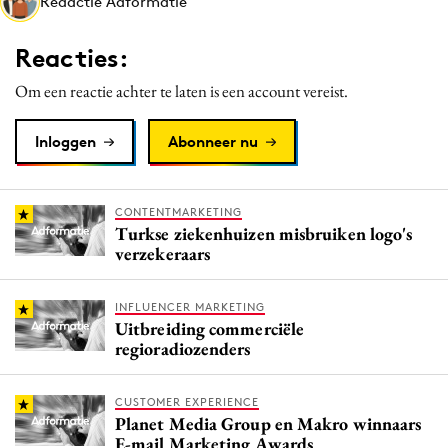
Redactie Adformatie
Media
Merkstrategie
Reacties:
PR
Om een reactie achter te laten is een account vereist.
Programmatic
Purpose Marketing
Inloggen
Abonneer nu
Reputatie & crisis
CONTENTMARKETING
Turkse ziekenhuizen misbruiken logo's
verzekeraars
INFLUENCER MARKETING
Uitbreiding commerciële
regioradiozenders
CUSTOMER EXPERIENCE
Planet Media Group en Makro winnaars
E-mail Marketing Awards