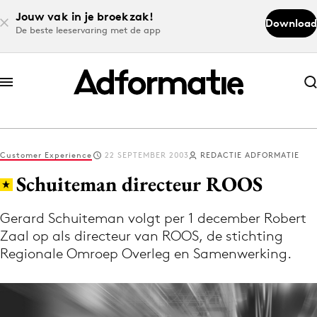
Jouw vak in je broekzak!
Download
De beste leeservaring met de app
Abonneer nu
Abonneer nu
Customer Experience
22 SEPTEMBER 2003
REDACTIE ADFORMATIE
Log in
Schuiteman directeur ROOS
Gerard Schuiteman volgt per 1 december Robert
Download de app
Zaal op als directeur van ROOS, de stichting
Volg het laatste nieuws via de Adformatie
Regionale Omroep Overleg en Samenwerking.
Nieuws app