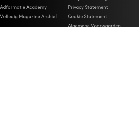
Adformatie Academy
Privacy Statement
Volledig Magazine Archief
Cookie Statement
Algemene Voorwaarden
Onze app
Maak Adformatie.nl je
Google-favoriet
Privacyinstellingen
Download de
Adformatie Nieuws App