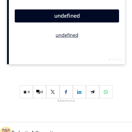
Bureaus
Campagnes
Carriere
Contentmarketing
Craft
Customer Experience
Data & Insights
Design
Digital transformation
Diversiteit
0
0
Effectiviteit
Advertentie
Gedragsverandering
Influencer marketing
Interne communicatie
Martech