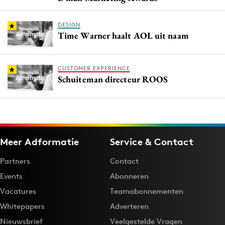
DESIGN
Time Warner haalt AOL uit naam
CUSTOMER EXPERIENCE
Schuiteman directeur ROOS
Meer Adformatie
Service & Contact
Partners
Contact
Events
Abonneren
Vacatures
Teamabonnementen
Whitepapers
Adverteren
Nieuwsbrief
Veelgestelde Vragen