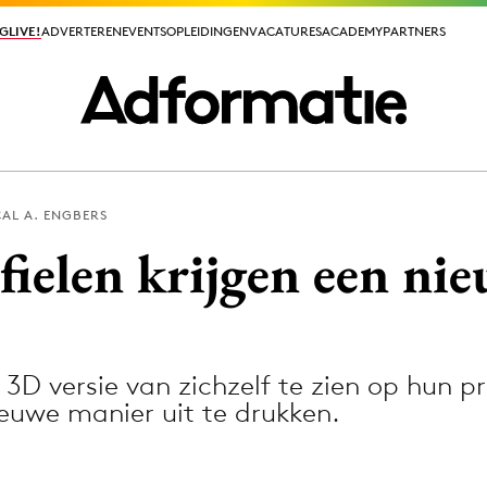
GLIVE!
GLIVE!
ADVERTEREN
ADVERTEREN
EVENTS
EVENTS
OPLEIDINGEN
OPLEIDINGEN
VACATURES
VACATURES
ACADEMY
ACADEMY
PARTNERS
PARTNERS
AL A. ENGBERS
ieuws app
ielen krijgen een ni
3D versie van zichzelf te zien op hun p
Media
ieuwe manier uit te drukken.
ormation
Merkstrategie
PR