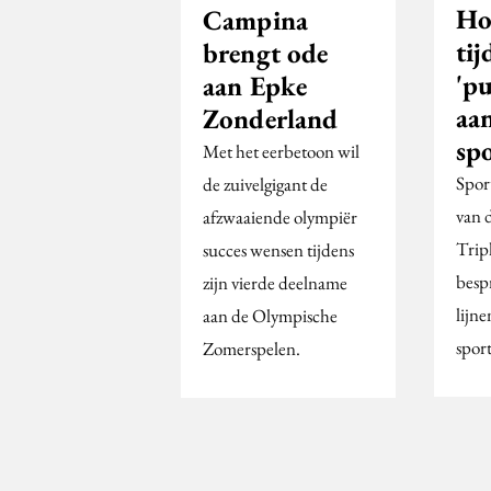
Ho
Campina
ti
brengt ode
'p
aan Epke
aa
Zonderland
sp
Met het eerbetoon wil
Spor
de zuivelgigant de
van 
afzwaaiende olympiër
Trip
succes wensen tijdens
besp
zijn vierde deelname
lijne
aan de Olympische
spor
Zomerspelen.