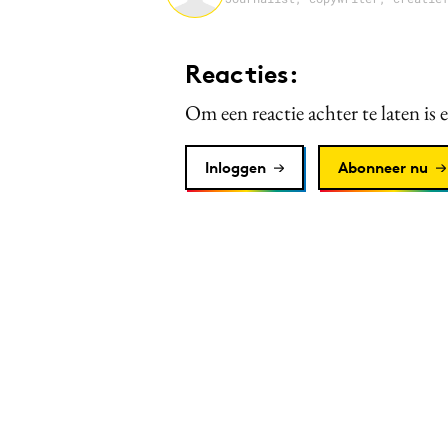
Reacties:
Om een reactie achter te laten is 
Inloggen
Abonneer nu