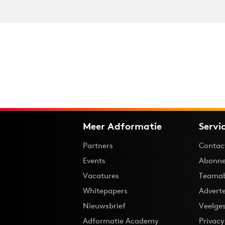
Meer Adformatie
Servi
Partners
Contac
Events
Abonne
Vacatures
Teama
Whitepapers
Advert
Nieuwsbrief
Veelge
Adformatie Academy
Privac