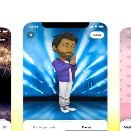
Programmatic
ering
Purpose Marketing
keting
Reputatie & crisis
nicatie