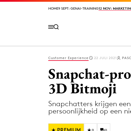
HOME
HOME
9 SEPT: GENAI-TRAINING
9 SEPT: GENAI-TRAINING
12 NOV: MARKETIN
12 NOV: MARKETIN
Customer Experience
22 JULI 2021
PASC
Volg het laatste nieuws via de Adformatie N
Snapchat-prof
3D Bitmoji
Topics
Snapchatters krijgen een 
Artificial Intelligence
Design
persoonlijkheid op een n
Bureaus
Digital transf
Campagnes
Diversiteit
PREMIUM
0
0