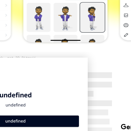
ok, met 3D Bitmoji
Ge