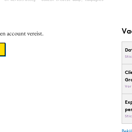
Va
een account vereist.
Da
Sti
Cli
Gr
Vor
Ex
pe
Sti
Bekij