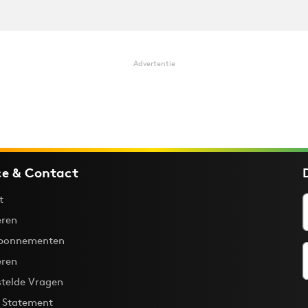
Advertentie
ce & Contact
t
ren
bonnementen
eren
stelde Vragen
y Statement