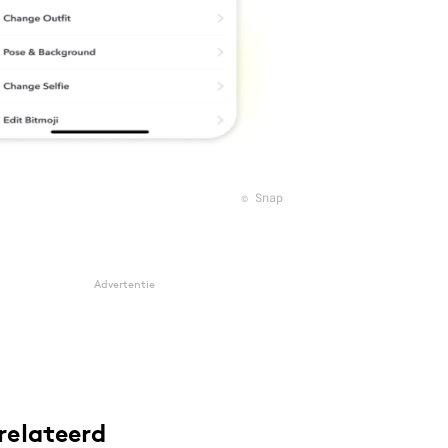
© Snap
Advertentie
relateerd