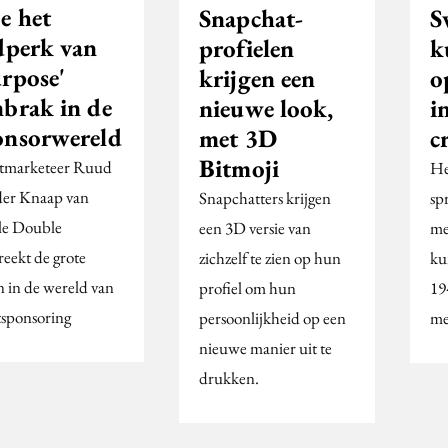
e het
Snapchat-
S
jdperk van
profielen
k
urpose'
krijgen een
o
nbrak in de
nieuwe look,
i
onsorwereld
met 3D
c
Bitmoji
tmarketeer Ruud
He
der Knaap van
Snapchatters krijgen
sp
le Double
een 3D versie van
me
reekt de grote
zichzelf te zien op hun
ku
n in de wereld van
profiel om hun
19
tsponsoring
persoonlijkheid op een
me
nieuwe manier uit te
drukken.