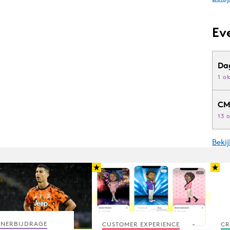
Ev
Da
1 o
CM
13 
Beki
TNERBIJDRAGE
CUSTOMER EXPERIENCE
CR