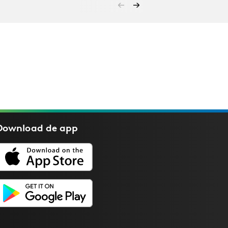
Download de
app