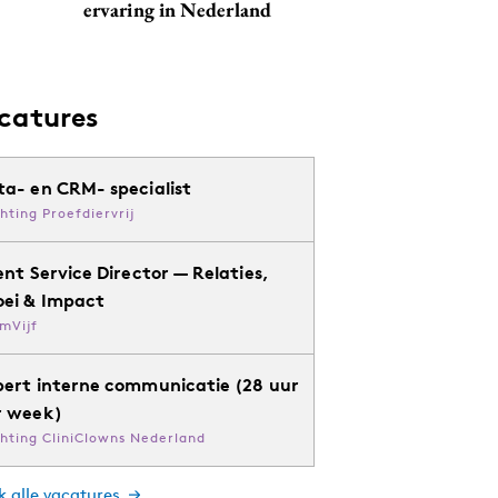
ervaring in Nederland
catures
ta- en CRM- specialist
chting Proefdiervrij
ent Service Director — Relaties,
oei & Impact
mVijf
pert interne communicatie (28 uur
r week)
chting CliniClowns Nederland
k alle vacatures