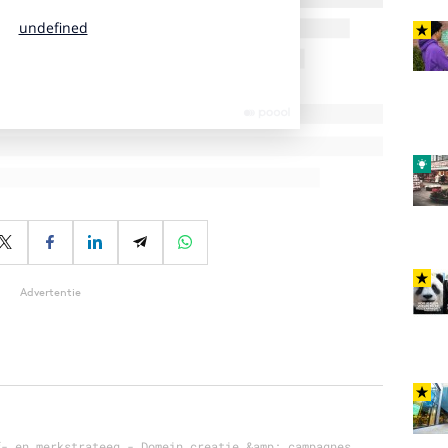
Advertentie
f- en merkstrateeg - Domein creatie &amp; campagnes