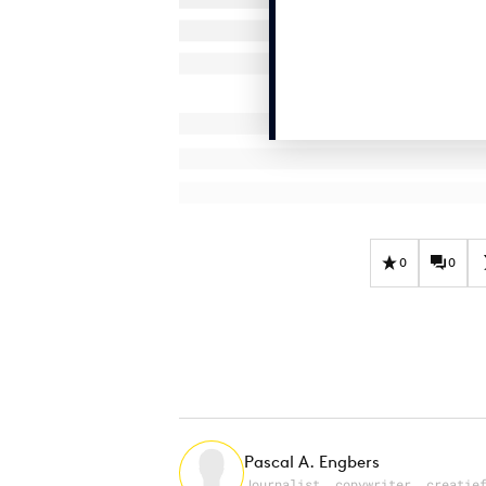
0
0
Pascal A. Engbers
Journalist, copywriter, creatie