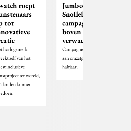
watch roept
Jumbo: succes
unstenaars
Snollebollekes-
p tot
campagne EK
nnovatieve
boven
reatie
verwachting
t horlogemerk
Campagne droeg bij
reekt zelf van het
aan omzetgroei in eerste
est inclusieve
halfjaar.
nstproject ter wereld,
4 landen kunnen
edoen.