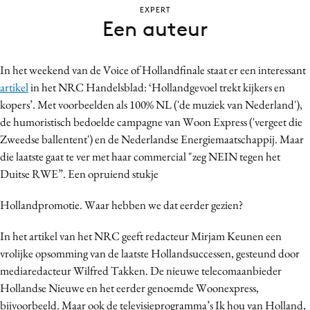
EXPERT
Bureaus
Een auteur
Campagnes
Carriere
In het weekend van de Voice of Hollandfinale staat er een interessant
Contentmarketing
artikel
in het NRC Handelsblad: ‘Hollandgevoel trekt kijkers en
Craft
kopers’. Met voorbeelden als 100% NL ('de muziek van Nederland'),
Customer Experience
de humoristisch bedoelde campagne van Woon Express ('vergeet die
Data & Insights
Zweedse ballentent') en de Nederlandse Energiemaatschappij. Maar
die laatste gaat te ver met haar commercial "zeg NEIN tegen het
Design
Duitse RWE”. Een opruiend stukje
Digital transformation
Diversiteit
Hollandpromotie. Waar hebben we dat eerder gezien?
Effectiviteit
In het artikel van het NRC geeft redacteur Mirjam Keunen een
Gedragsverandering
vrolijke opsomming van de laatste Hollandsuccessen, gesteund door
Influencer marketing
mediaredacteur Wilfred Takken. De nieuwe telecomaanbieder
Interne communicatie
Hollandse Nieuwe en het eerder genoemde Woonexpress,
Martech
bijvoorbeeld. Maar ook de televisieprogramma’s Ik hou van Holland,