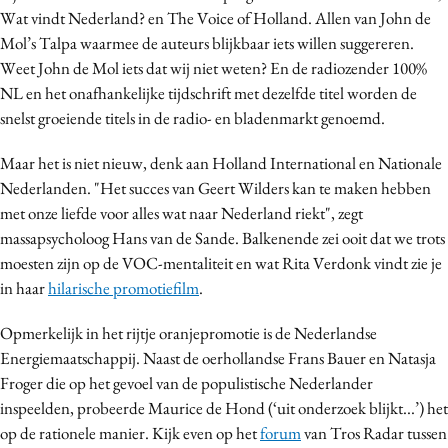
Wat vindt Nederland? en The Voice of Holland. Allen van John de
Media
Mol’s Talpa waarmee de auteurs blijkbaar iets willen suggereren.
Merkstrategie
Weet John de Mol iets dat wij niet weten? En de radiozender 100%
PR
NL en het onafhankelijke tijdschrift met dezelfde titel worden de
Programmatic
snelst groeiende titels in de radio- en bladenmarkt genoemd.
Purpose Marketing
Maar het is niet nieuw, denk aan Holland International en Nationale
Reputatie & crisis
Nederlanden. "Het succes van Geert Wilders kan te maken hebben
met onze liefde voor alles wat naar Nederland riekt", zegt
massapsycholoog Hans van de Sande. Balkenende zei ooit dat we trots
moesten zijn op de VOC-mentaliteit en wat Rita Verdonk vindt zie je
in haar
hilarische promotiefilm
.
Opmerkelijk in het rijtje oranjepromotie is de Nederlandse
Energiemaatschappij. Naast de oerhollandse Frans Bauer en Natasja
Froger die op het gevoel van de populistische Nederlander
inspeelden, probeerde Maurice de Hond (‘uit onderzoek blijkt...’) het
op de rationele manier. Kijk even op het
forum
van Tros Radar tussen