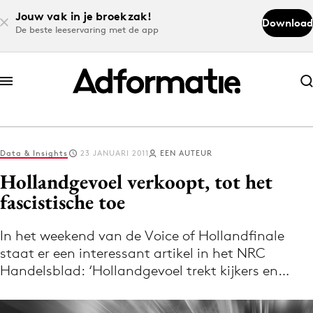
Jouw vak in je broekzak!
Download
De beste leeservaring met de app
Abonneer nu
Abonneer nu
Data & Insights
23 JANUARI 2011
EEN AUTEUR
Log in
Hollandgevoel verkoopt, tot het
fascistische toe
Download de app
Volg het laatste nieuws via de Adformatie
In het weekend van de Voice of Hollandfinale
staat er een interessant artikel in het NRC
Nieuws app
Handelsblad: ‘Hollandgevoel trekt kijkers en…