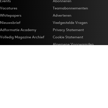
Events
Abonneren
Vacatures
Teamabonnementen
Whitepapers
Adverteren
Nieuwsbrief
Veelgestelde Vragen
Adformatie Academy
Privacy Statement
Volledig Magazine Archief
Cookie Statement
Algemene Voorwaarden
Onze app
Maak Adformatie.nl je
Google-favoriet
Privacyinstellingen
Download de
Adformatie Nieuws App