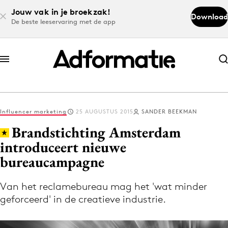
Jouw vak in je broekzak!
Download
De beste leeservaring met de app
Abonneer nu
Abonneer nu
Influencer marketing
25 AUGUSTUS 2015
SANDER BEEKMAN
Log in
Brandstichting Amsterdam
introduceert nieuwe
bureaucampagne
Download de app
Volg het laatste nieuws via de Adformatie
Van het reclamebureau mag het 'wat minder
Nieuws app
geforceerd' in de creatieve industrie.