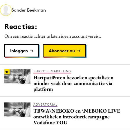
Media
Sander Beekman
Merkstrategie
PR
Reacties:
Programmatic
Om een reactie achter te laten is een account vereist.
Purpose Marketing
Reputatie & crisis
Inloggen
Abonneer nu
PURPOSE MARKETING
Hartpatiënten bezoeken specialisten
minder vaak door communicatie via
platform
ADVERTORIAL
TBWA\NEBOKO en \NEBOKO LIVE
ontwikkelen introductiecampagne
Vodafone YOU