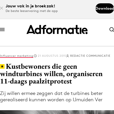
Jouw vak in je broekzak!
Download
De beste leeservaring met de app
Abonneer nu
Abonneer nu
Influencer marketing
21 AUGUSTUS 2015
REDACTIE COMMUNICATIE
Log in
Kustbewoners die geen
windturbines willen, organiseren
11-daags paalzitprotest
Download de app
Volg het laatste nieuws via de Adformatie
Zij willen ermee zeggen dat de turbines beter
Nieuws app
gerealiseerd kunnen worden op IJmuiden Ver