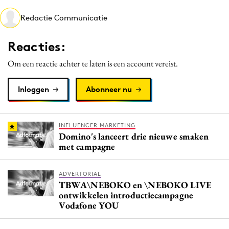
Media
Redactie Communicatie
Merkstrategie
PR
Reacties:
Programmatic
Om een reactie achter te laten is een account vereist.
Purpose Marketing
Reputatie & crisis
Inloggen
Abonneer nu
INFLUENCER MARKETING
Domino's lanceert drie nieuwe smaken
met campagne
ADVERTORIAL
TBWA\NEBOKO en \NEBOKO LIVE
ontwikkelen introductiecampagne
Vodafone YOU