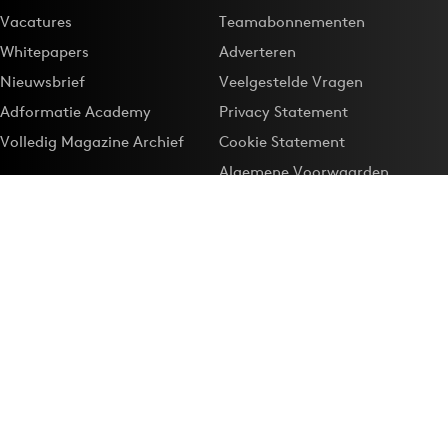
Vacatures
Teamabonnementen
Whitepapers
Adverteren
Nieuwsbrief
Veelgestelde Vragen
Adformatie Academy
Privacy Statement
Volledig Magazine Archief
Cookie Statement
Algemene Voorwaarden
Onze app
Maak Adformatie.nl je
Google-favoriet
Privacyinstellingen
Download de
Adformatie Nieuws App