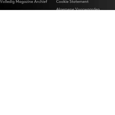
Volledig Magazine Archief
Cookie Statement
Algemene Voorwaarden
Onze app
Maak Adformatie.nl je
Google-favoriet
Privacyinstellingen
Download de
Adformatie Nieuws App