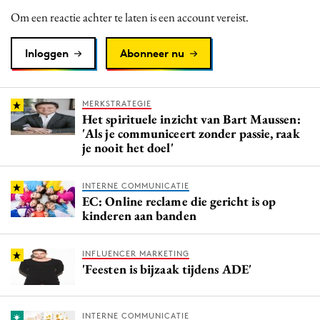
Media
Om een reactie achter te laten is een account vereist.
Merkstrategie
Inloggen
Abonneer nu
PR
Programmatic
Purpose Marketing
MERKSTRATEGIE
Het spirituele inzicht van Bart Maussen:
Reputatie & crisis
'Als je communiceert zonder passie, raak
je nooit het doel'
INTERNE COMMUNICATIE
EC: Online reclame die gericht is op
kinderen aan banden
INFLUENCER MARKETING
'Feesten is bijzaak tijdens ADE'
INTERNE COMMUNICATIE