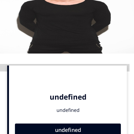
Menu
Home
9 sept: GenAI-training
12 nov: MarketingLive!
Adverteren
Advertentie
Events
Opleidingen
Vacatures
Academy
Partners
Topics
Artificial Intelligence