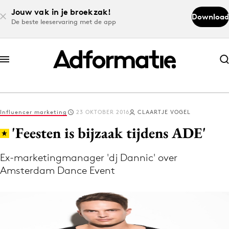
Jouw vak in je broekzak!
Download
De beste leeservaring met de app
Abonneer nu
Abonneer nu
Influencer marketing
23 OKTOBER 2016
CLAARTJE VOGEL
Log in
'Feesten is bijzaak tijdens ADE'
Ex-marketingmanager 'dj Dannic' over
Download de app
Amsterdam Dance Event
Volg het laatste nieuws via de Adformatie
Nieuws app