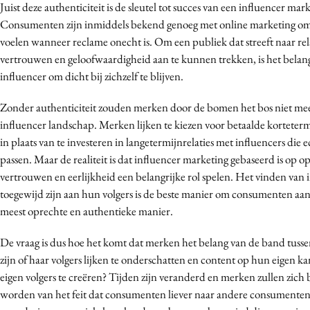
Juist deze authenticiteit is de sleutel tot succes van een influencer mark
Consumenten zijn inmiddels bekend genoeg met online marketing om
voelen wanneer reclame onecht is. Om een publiek dat streeft naar rel
vertrouwen en geloofwaardigheid aan te kunnen trekken, is het belang
influencer om dicht bij zichzelf te blijven.
Zonder authenticiteit zouden merken door de bomen het bos niet mee
influencer landschap. Merken lijken te kiezen voor betaalde kortet
in plaats van te investeren in langetermijnrelaties met influencers die 
passen. Maar de realiteit is dat influencer marketing gebaseerd is op o
vertrouwen en eerlijkheid een belangrijke rol spelen. Het vinden van 
toegewijd zijn aan hun volgers is de beste manier om consumenten aan
meest oprechte en authentieke manier.
De vraag is dus hoe het komt dat merken het belang van de band tusse
zijn of haar volgers lijken te onderschatten en content op hun eigen 
eigen volgers te creëren? Tijden zijn veranderd en merken zullen zic
worden van het feit dat consumenten liever naar andere consumenten