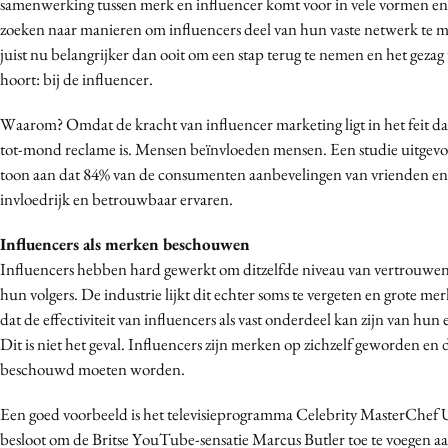
samenwerking tussen merk en influencer komt voor in vele vormen e
Media
zoeken naar manieren om influencers deel van hun vaste netwerk te m
Merkstrategie
juist nu belangrijker dan ooit om een stap terug te nemen en het gezag 
hoort: bij de influencer.
PR
Programmatic
Waarom? Omdat de kracht van influencer marketing ligt in het feit d
Purpose Marketing
tot-mond reclame is. Mensen beïnvloeden mensen. Een studie uitgevo
Reputatie & crisis
toon aan dat 84% van de consumenten aanbevelingen van vrienden en f
invloedrijk en betrouwbaar ervaren.
Influencers als merken beschouwen
Influencers hebben hard gewerkt om ditzelfde niveau van vertrouwen
hun volgers. De industrie lijkt dit echter soms te vergeten en grote me
dat de effectiviteit van influencers als vast onderdeel kan zijn van hun
Dit is niet het geval. Influencers zijn merken op zichzelf geworden en d
beschouwd moeten worden.
Een goed voorbeeld is het televisieprogramma Celebrity MasterChef U
besloot om de Britse YouTube-sensatie Marcus Butler toe te voegen aa