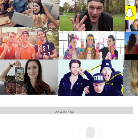
Menu
Home
9 sept: GenAI-training
12 nov: MarketingLive!
Adverteren
Events
Opleidingen
Vacatures
Academy
Partners
Advertentie
Topics
Artificial Intelligence