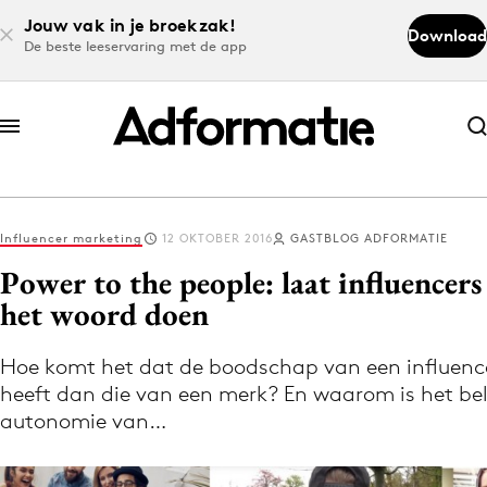
Jouw vak in je broekzak!
Download
De beste leeservaring met de app
Abonneer nu
Abonneer nu
Influencer marketing
12 OKTOBER 2016
GASTBLOG ADFORMATIE
Log in
Power to the people: laat influencers
het woord doen
Download de app
Volg het laatste nieuws via de Adformatie
Hoe komt het dat de boodschap van een influenc
heeft dan die van een merk? En waarom is het bel
Nieuws app
autonomie van…