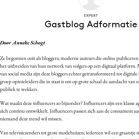
Bureaus
Campagnes
EXPERT
Gastblog Adformatie
Carriere
Contentmarketing
Door Anneke Schogt
Craft
Customer Experience
Ze begonnen ooit als bloggers; moderne auteurs die online publiceren
Data & Insights
het uitbreiden van hun netwerk van volgers op een digitaal platform. M
Design
van social media zijn deze bloggers echter getransformeerd tot digitale
Digital transformation
groep opinieleiders die in staat is om op grote schaal de aandacht van 
publiek te wekken.
Diversiteit
Effectiviteit
Wat maakt deze influencers zo bijzonder? Influencers zijn een klasse ap
Gedragsverandering
zich continu ontwikkelt. Influencers passen zich aan de consument aa
Influencer marketing
niemand deze trend wil missen.
Interne communicatie
Van televisiezenders tot grote modehuizen; iedereen wil een graantje
Martech