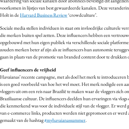
waardering van sociale kanalen door abonnees bevestigd dit aangezien
voorkomen in lijstjes van best gewaardeerde kanalen. Deze verander
Holt in de
Harvard Business Review
‘crowdculture’.
Sociale media stellen individuen in staat om invloedrijke culturele v
die merken buiten spel zetten. Deze influencers hebben een vertrouwel
opgebouwd met hun eigen publiek via verschillende sociale platform
zouden merken beter af zijn als ze influencers hun autonomie terugge
gaan in plaats van de promotie van branded content door te drukken 
Geef influencers de vrijheid
Havaianas’ recente campagne, met als doel het merk te introduceren b
is een goed voorbeeld van hoe het wel moet. Het merk nodigde een aa
vloggers uit om een reis naar Brazilië te maken waar de vloggers zich
Braziliaanse cultuur. De influencers deelden hun ervaringen via vlogs
die kenmerkend was voor de individuele stijl van de vlogger. Er werd
van e-commerce links, producten werden niet gepromoot en er werd a
gemaakt van de hashtag
#myhavaianassummer
.