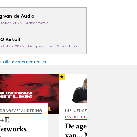
g van de Audio
ktober 2026 · Adformatie
O Retail
oktober 2026 · Doopsgezinde Singelkerk
jk alle evenementen
DRAGSVERANDERING
INFLUENCER
MARKETING
+E
De agenda
etworks
van... Mariëlle