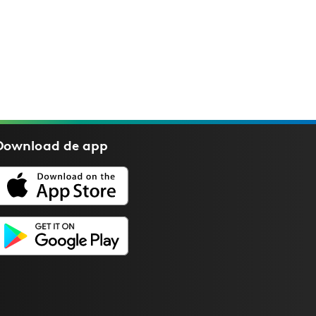
Download de
app