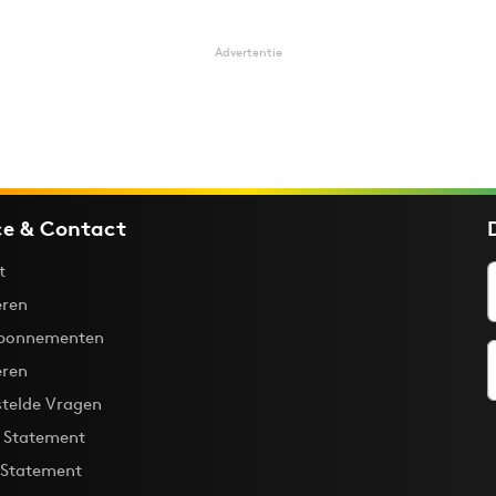
Advertentie
ce & Contact
t
ren
bonnementen
eren
stelde Vragen
y Statement
 Statement