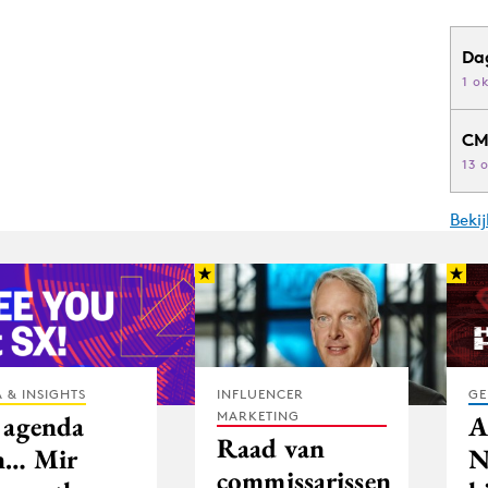
Da
1 o
CM
13 
Beki
 & INSIGHTS
INFLUENCER
GE
MARKETING
 agenda
A
Raad van
n… Mir
N
commissarissen