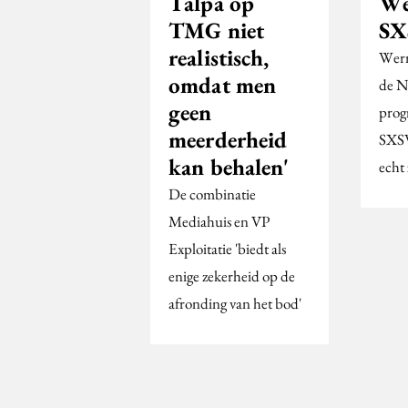
Talpa op
We
TMG niet
SX
realistisch,
Werm
omdat men
de 
geen
prog
meerderheid
SXSW
kan behalen'
echt 
De combinatie
Mediahuis en VP
Exploitatie 'biedt als
enige zekerheid op de
afronding van het bod'