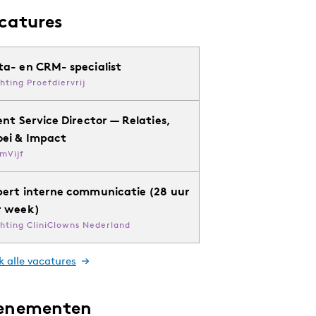
catures
ta- en CRM- specialist
chting Proefdiervrij
ent Service Director — Relaties,
oei & Impact
mVijf
pert interne communicatie (28 uur
r week)
chting CliniClowns Nederland
k alle vacatures
enementen