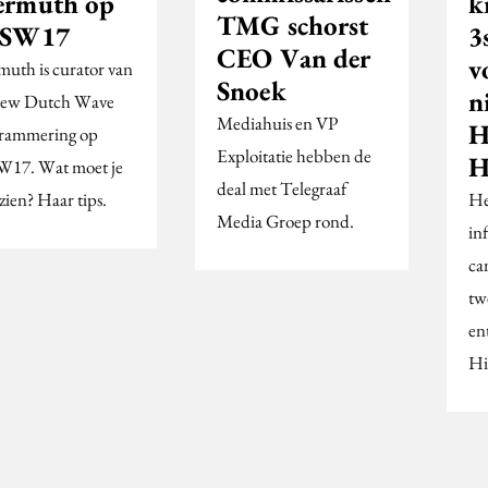
rmuth op
k
TMG schorst
SW17
3
CEO Van der
v
uth is curator van
Snoek
n
New Dutch Wave
Mediahuis en VP
H
rammering op
Exploitatie hebben de
H
17. Wat moet je
deal met Telegraaf
zien? Haar tips.
He
Media Groep rond.
in
ca
tw
en
Hi