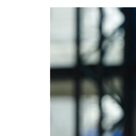
Carriere
Effectiviteit
Contentmarketing
Gedragsverand
Craft
Influencer mar
Customer Experience
Interne commu
Data & Insights
Martech