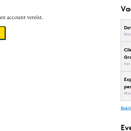
Va
een account vereist.
Da
Sti
Cli
Gr
Vor
Ex
pe
Sti
Bekij
Ev