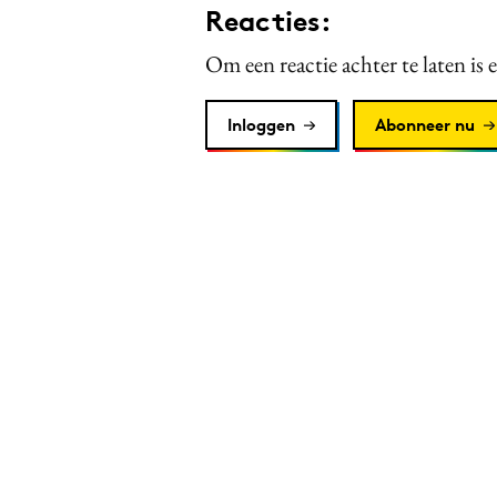
Reacties:
Om een reactie achter te laten is 
Inloggen
Abonneer nu