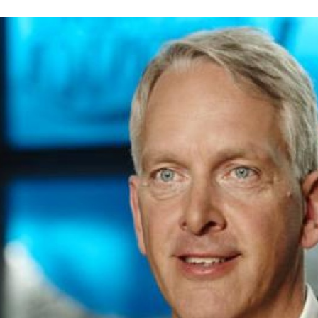
Programmatic
ering
Purpose Marketing
keting
Reputatie & crisis
nicatie