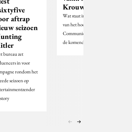
iest
Krouwel
sixtyfive
Wat staat in de agenda
oor aftrap
van het hoofd Merk &
ieuw seizoen
Communicatie bij SNS
unting
de komende tijd?
itler
t bureau zet
fluencers in voor
mpagne rondom het
eede seizoen op
tertainmentzender
story