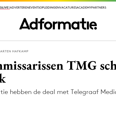
GLIVE!
GLIVE!
ADVERTEREN
ADVERTEREN
EVENTS
EVENTS
OPLEIDINGEN
OPLEIDINGEN
VACATURES
VACATURES
ACADEMY
ACADEMY
PARTNERS
PARTNERS
ARTEN HAFKAMP
ieuws app
mmissarissen TMG sc
k
atie hebben de deal met Telegraaf Medi
Media
ormation
Merkstrategie
PR