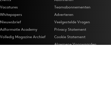
Vacatures
Teamabonnementen
Whitepapers
Adverteren
Nieuwsbrief
Veelgestelde Vragen
Adformatie Academy
Privacy Statement
Volledig Magazine Archief
Cookie Statement
Algemene Voorwaarden
Onze app
Maak Adformatie.nl je
Google-favoriet
Privacyinstellingen
Download de
Adformatie Nieuws App