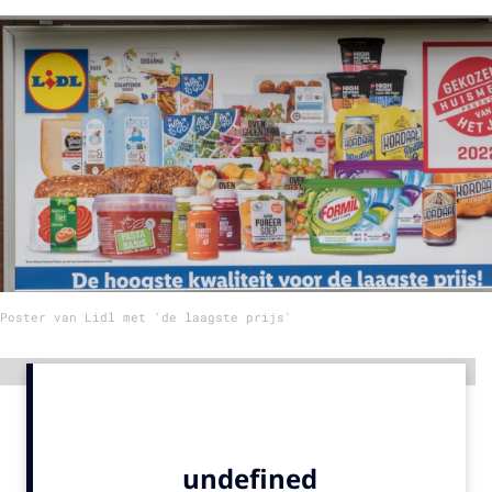
Menu
Home
9 sept: GenAI-training
12 nov: MarketingLive!
Adverteren
Events
Opleidingen
Poster van Lidl met 'de laagste prijs'
Vacatures
Academy
Advertentie
Partners
Topics
Artificial Intelligence