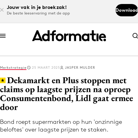
Jouw vak in je broekzak!
Download
De beste leeservaring met de app
Abonneer nu
Abonneer nu
Merkstrategie
25 MAART 2025
JASPER MULDER
Log in
Dekamarkt en Plus stoppen met
claims op laagste prijzen na oproep
Consumentenbond, Lidl gaat ermee
Download de app
Volg het laatste nieuws via de Adformatie
door
Nieuws app
Bond roept supermarkten op hun 'onzinnige
beloftes' over laagste prijzen te staken.