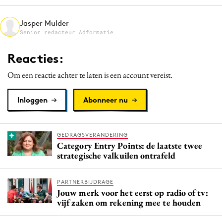
Media
Jasper Mulder
Merkstrategie
Senior redacteur Adformatie
PR
Reacties:
Programmatic
Purpose Marketing
Om een reactie achter te laten is een account vereist.
Reputatie & crisis
Inloggen
Abonneer nu
GEDRAGSVERANDERING
Category Entry Points: de laatste twee
strategische valkuilen ontrafeld
PARTNERBIJDRAGE
Jouw merk voor het eerst op radio of tv:
vijf zaken om rekening mee te houden